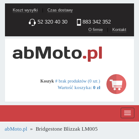
Koszt wysyłki
|
Czas dostawy
52 320 40 30
883 342 352
O firmie
|
Kontakt
Koszyk
# brak produktów (0 szt.)
Wartość koszyka:
0 zł
Nawig
abMoto.pl
Bridgestone Blizzak LM005