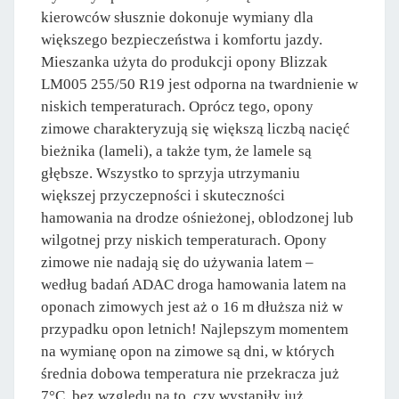
kierowców słusznie dokonuje wymiany dla
większego bezpieczeństwa i komfortu jazdy.
Mieszanka użyta do produkcji opony Blizzak
LM005 255/50 R19 jest odporna na twardnienie w
niskich temperaturach. Oprócz tego, opony
zimowe charakteryzują się większą liczbą nacięć
bieżnika (lameli), a także tym, że lamele są
głębsze. Wszystko to sprzyja utrzymaniu
większej przyczepności i skuteczności
hamowania na drodze ośnieżonej, oblodzonej lub
wilgotnej przy niskich temperaturach. Opony
zimowe nie nadają się do używania latem –
według badań ADAC droga hamowania latem na
oponach zimowych jest aż o 16 m dłuższa niż w
przypadku opon letnich! Najlepszym momentem
na wymianę opon na zimowe są dni, w których
średnia dobowa temperatura nie przekracza już
7°C, bez względu na to, czy wystąpiły już