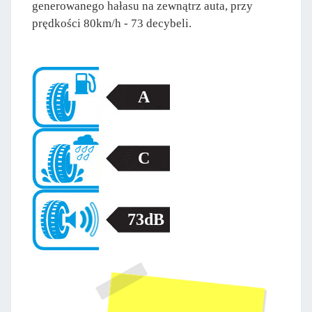
generowanego hałasu na zewnątrz auta, przy
prędkości 80km/h - 73 decybeli.
A
C
73dB