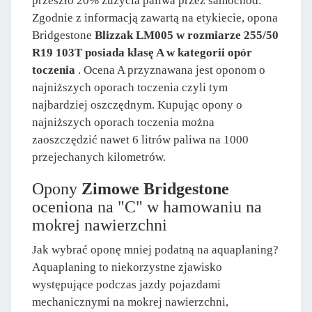
przeszło 20% zużycia paliwa przez samochód.
Zgodnie z informacją zawartą na etykiecie, opona
Bridgestone
Blizzak LM005 w rozmiarze 255/50
R19 103T posiada klasę A w kategorii opór
toczenia
. Ocena A przyznawana jest oponom o
najniższych oporach toczenia czyli tym
najbardziej oszczędnym. Kupując opony o
najniższych oporach toczenia można
zaoszczędzić nawet 6 litrów paliwa na 1000
przejechanych kilometrów.
Opony
Zimowe Bridgestone
oceniona na "C" w hamowaniu na
mokrej nawierzchni
Jak wybrać oponę mniej podatną na aquaplaning?
Aquaplaning to niekorzystne zjawisko
występujące podczas jazdy pojazdami
mechanicznymi na mokrej nawierzchni,