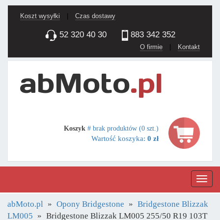
Koszt wysyłki
|
Czas dostawy
52 320 40 30
883 342 352
O firmie
|
Kontakt
Koszyk
# brak produktów (0 szt.)
Wartość koszyka:
0 zł
Nawig
abMoto.pl
Opony Bridgestone
Bridgestone Blizzak
LM005
Bridgestone Blizzak LM005 255/50 R19 103T