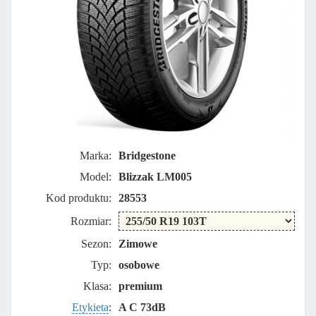
Marka:
Bridgestone
Model:
Blizzak LM005
Kod produktu:
28553
Rozmiar:
Sezon:
Zimowe
Typ:
osobowe
Klasa:
premium
Etykieta
:
A C 73dB