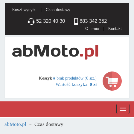
Koszt wysyłki
|
Czas dostawy
52 320 40 30
883 342 352
O firmie
|
Kontakt
Koszyk
# brak produktów (0 szt.)
Wartość koszyka:
0 zł
Nawig
abMoto.pl
Czas dostawy