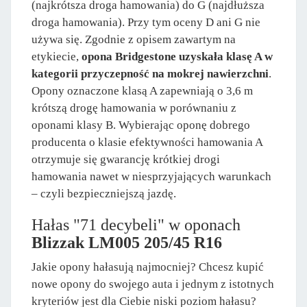
(najkrótsza droga hamowania) do G (najdłuższa
droga hamowania). Przy tym oceny D ani G nie
używa się. Zgodnie z opisem zawartym na
etykiecie,
opona Bridgestone uzyskała klasę A w
kategorii przyczepność na mokrej nawierzchni
.
Opony oznaczone klasą A zapewniają o 3,6 m
krótszą drogę hamowania w porównaniu z
oponami klasy B. Wybierając oponę dobrego
producenta o klasie efektywności hamowania A
otrzymuje się gwarancję krótkiej drogi
hamowania nawet w niesprzyjających warunkach
– czyli bezpieczniejszą jazdę.
Hałas "71 decybeli" w oponach
Blizzak LM005 205/45 R16
Jakie opony hałasują najmocniej? Chcesz kupić
nowe opony do swojego auta i jednym z istotnych
kryteriów jest dla Ciebie niski poziom hałasu?