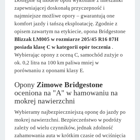
Dostępne są modele opon wykonane z mieszanki
zapewniającej doskonałą przyczepność i
najmniejsze możliwe opory – gwarantują one
komfort jazdy i tańszą eksploatację. Zgodnie z
opisem zawartym na etykiecie, opona Bridgestone
Blizzak LM005 w rozmiarze 205/45 R16 87H
posiada klasę C w kategorii opór toczenia
.
Wybierając opony z oceną C, samochód zużyje o
ok. 0,2 litra na 100 km paliwa mniej w
porównaniu z oponami klasy E.
Opony
Zimowe Bridgestone
oceniona na "A" w hamowaniu na
mokrej nawierzchni
Wybieramy najbezpieczniejszą oponę do jazdy po
mokrej nawierzchni. Bezpieczeństwo w podróży
zależy od wielu czynników, jednak zdolność
zahamowania auta w krótkim czasie od wciśnięcia