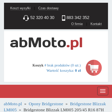
Koszt wysyłki
|
Czas dostawy
52 320 40 30
883 342 352
O firmie
|
Kontakt
Koszyk
# brak produktów (0 szt.)
Wartość koszyka:
0 zł
Nawig
abMoto.pl
Opony Bridgestone
Bridgestone Blizzak
LM005
Bridgestone Blizzak LM005 205/45 R16 87H