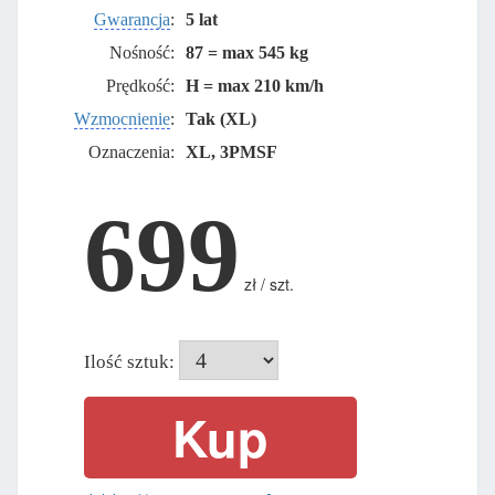
Gwarancja
:
5 lat
Nośność:
87 = max 545 kg
Prędkość:
H = max 210 km/h
Wzmocnienie
:
Tak (XL)
Oznaczenia:
XL, 3PMSF
699
zł / szt.
Ilość sztuk: