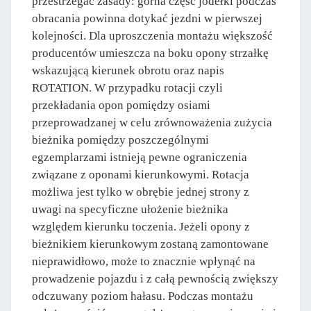
przestrzegać zasady: górna część jodełki podczas
obracania powinna dotykać jezdni w pierwszej
kolejności. Dla uproszczenia montażu większość
producentów umieszcza na boku opony strzałkę
wskazującą kierunek obrotu oraz napis
ROTATION. W przypadku rotacji czyli
przekładania opon pomiędzy osiami
przeprowadzanej w celu zrównoważenia zużycia
bieżnika pomiędzy poszczególnymi
egzemplarzami istnieją pewne ograniczenia
związane z oponami kierunkowymi. Rotacja
możliwa jest tylko w obrębie jednej strony z
uwagi na specyficzne ułożenie bieżnika
względem kierunku toczenia. Jeżeli opony z
bieżnikiem kierunkowym zostaną zamontowane
nieprawidłowo, może to znacznie wpłynąć na
prowadzenie pojazdu i z całą pewnością zwiększy
odczuwany poziom hałasu. Podczas montażu