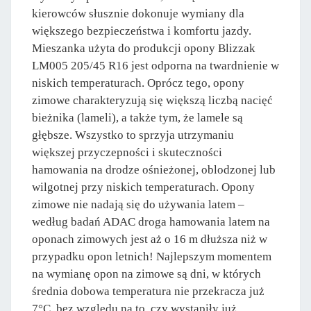
kierowców słusznie dokonuje wymiany dla
większego bezpieczeństwa i komfortu jazdy.
Mieszanka użyta do produkcji opony Blizzak
LM005 205/45 R16 jest odporna na twardnienie w
niskich temperaturach. Oprócz tego, opony
zimowe charakteryzują się większą liczbą nacięć
bieżnika (lameli), a także tym, że lamele są
głębsze. Wszystko to sprzyja utrzymaniu
większej przyczepności i skuteczności
hamowania na drodze ośnieżonej, oblodzonej lub
wilgotnej przy niskich temperaturach. Opony
zimowe nie nadają się do używania latem –
według badań ADAC droga hamowania latem na
oponach zimowych jest aż o 16 m dłuższa niż w
przypadku opon letnich! Najlepszym momentem
na wymianę opon na zimowe są dni, w których
średnia dobowa temperatura nie przekracza już
7°C, bez względu na to, czy wystąpiły już