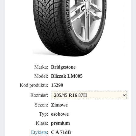
Marka:
Bridgestone
Model:
Blizzak LM005
Kod produktu:
15299
Rozmiar:
Sezon:
Zimowe
Typ:
osobowe
Klasa:
premium
Etykieta
:
C A 71dB