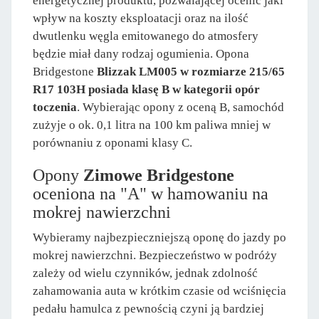
energetycznej produktu, pozwalającej ocenić jaki
wpływ na koszty eksploatacji oraz na ilość
dwutlenku węgla emitowanego do atmosfery
będzie miał dany rodzaj ogumienia. Opona
Bridgestone
Blizzak LM005 w rozmiarze 215/65
R17 103H posiada klasę B w kategorii opór
toczenia
. Wybierając opony z oceną B, samochód
zużyje o ok. 0,1 litra na 100 km paliwa mniej w
porównaniu z oponami klasy C.
Opony
Zimowe Bridgestone
oceniona na "A" w hamowaniu na
mokrej nawierzchni
Wybieramy najbezpieczniejszą oponę do jazdy po
mokrej nawierzchni. Bezpieczeństwo w podróży
zależy od wielu czynników, jednak zdolność
zahamowania auta w krótkim czasie od wciśnięcia
pedału hamulca z pewnością czyni ją bardziej