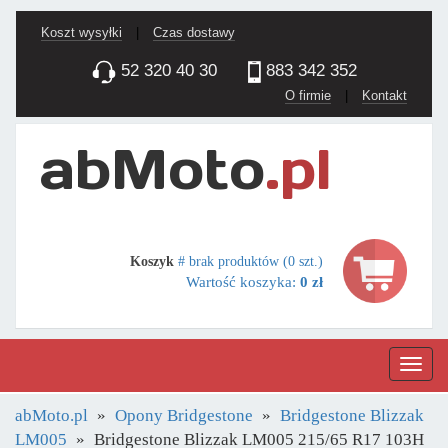
Koszt wysyłki
|
Czas dostawy
52 320 40 30
883 342 352
O firmie
|
Kontakt
Koszyk
# brak produktów (0 szt.)
Wartość koszyka:
0 zł
Nawig
abMoto.pl
Opony Bridgestone
Bridgestone Blizzak
LM005
Bridgestone Blizzak LM005 215/65 R17 103H