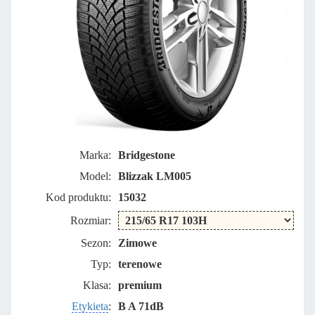
Marka:
Bridgestone
Model:
Blizzak LM005
Kod produktu:
15032
Rozmiar:
Sezon:
Zimowe
Typ:
terenowe
Klasa:
premium
Etykieta
:
B A 71dB