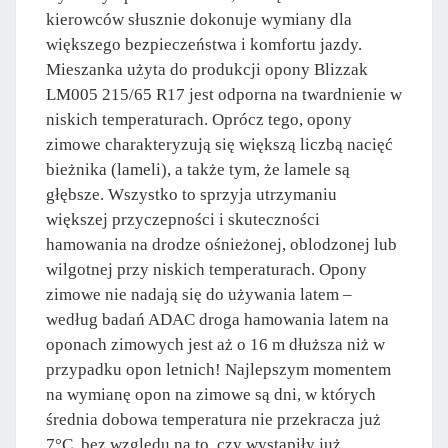
kierowców słusznie dokonuje wymiany dla
większego bezpieczeństwa i komfortu jazdy.
Mieszanka użyta do produkcji opony Blizzak
LM005 215/65 R17 jest odporna na twardnienie w
niskich temperaturach. Oprócz tego, opony
zimowe charakteryzują się większą liczbą nacięć
bieżnika (lameli), a także tym, że lamele są
głębsze. Wszystko to sprzyja utrzymaniu
większej przyczepności i skuteczności
hamowania na drodze ośnieżonej, oblodzonej lub
wilgotnej przy niskich temperaturach. Opony
zimowe nie nadają się do używania latem –
według badań ADAC droga hamowania latem na
oponach zimowych jest aż o 16 m dłuższa niż w
przypadku opon letnich! Najlepszym momentem
na wymianę opon na zimowe są dni, w których
średnia dobowa temperatura nie przekracza już
7°C, bez względu na to, czy wystąpiły już