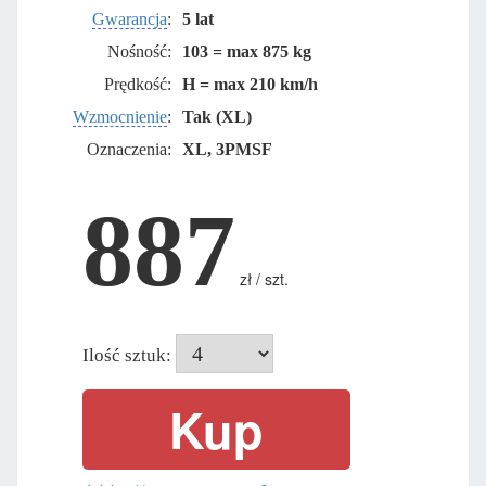
Gwarancja
:
5 lat
Nośność:
103 = max 875 kg
Prędkość:
H = max 210 km/h
Wzmocnienie
:
Tak (XL)
Oznaczenia:
XL, 3PMSF
887
zł / szt.
Ilość sztuk: