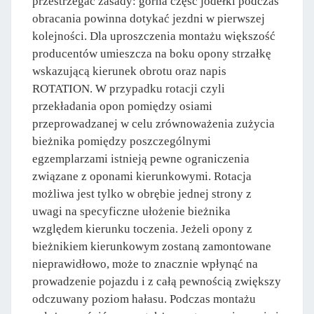
przestrzegać zasady: górna część jodełki podczas
obracania powinna dotykać jezdni w pierwszej
kolejności. Dla uproszczenia montażu większość
producentów umieszcza na boku opony strzałkę
wskazującą kierunek obrotu oraz napis
ROTATION. W przypadku rotacji czyli
przekładania opon pomiędzy osiami
przeprowadzanej w celu zrównoważenia zużycia
bieżnika pomiędzy poszczególnymi
egzemplarzami istnieją pewne ograniczenia
związane z oponami kierunkowymi. Rotacja
możliwa jest tylko w obrębie jednej strony z
uwagi na specyficzne ułożenie bieżnika
względem kierunku toczenia. Jeżeli opony z
bieżnikiem kierunkowym zostaną zamontowane
nieprawidłowo, może to znacznie wpłynąć na
prowadzenie pojazdu i z całą pewnością zwiększy
odczuwany poziom hałasu. Podczas montażu