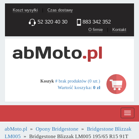
Koszt wysyłki
|
Czas dostawy
52 320 40 30
883 342 352
O firmie
|
Kontakt
Koszyk
# brak produktów (0 szt.)
Wartość koszyka:
0 zł
Nawig
abMoto.pl
Opony Bridgestone
Bridgestone Blizzak
LM005
Bridgestone Blizzak LM005 195/65 R15 91T