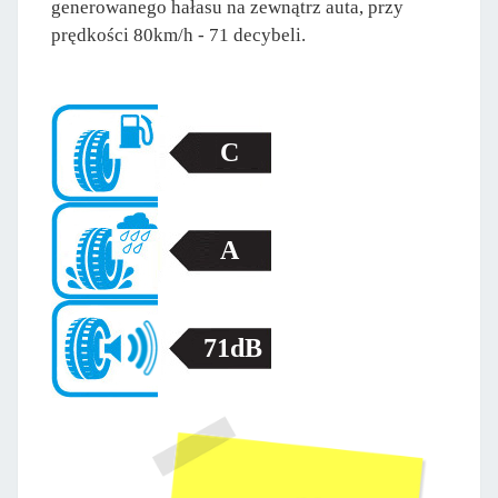
generowanego hałasu na zewnątrz auta, przy
prędkości 80km/h - 71 decybeli.
C
A
71dB