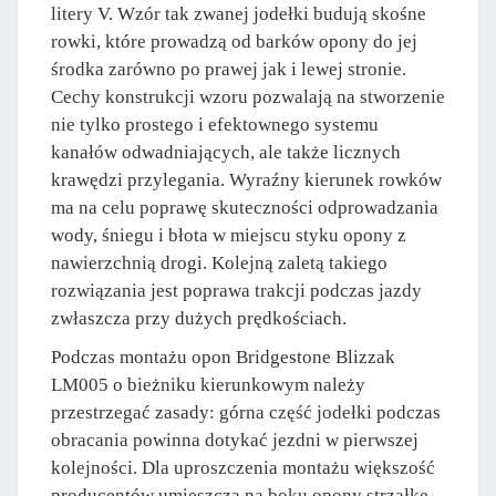
litery V. Wzór tak zwanej jodełki budują skośne
rowki, które prowadzą od barków opony do jej
środka zarówno po prawej jak i lewej stronie.
Cechy konstrukcji wzoru pozwalają na stworzenie
nie tylko prostego i efektownego systemu
kanałów odwadniających, ale także licznych
krawędzi przylegania. Wyraźny kierunek rowków
ma na celu poprawę skuteczności odprowadzania
wody, śniegu i błota w miejscu styku opony z
nawierzchnią drogi. Kolejną zaletą takiego
rozwiązania jest poprawa trakcji podczas jazdy
zwłaszcza przy dużych prędkościach.
Podczas montażu opon Bridgestone Blizzak
LM005 o bieżniku kierunkowym należy
przestrzegać zasady: górna część jodełki podczas
obracania powinna dotykać jezdni w pierwszej
kolejności. Dla uproszczenia montażu większość
producentów umieszcza na boku opony strzałkę