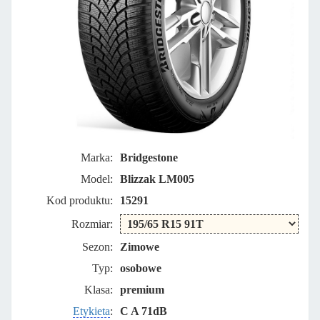
Marka:
Bridgestone
Model:
Blizzak LM005
Kod produktu:
15291
Rozmiar:
Sezon:
Zimowe
Typ:
osobowe
Klasa:
premium
Etykieta
:
C A 71dB