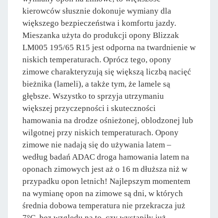
kierowców słusznie dokonuje wymiany dla
większego bezpieczeństwa i komfortu jazdy.
Mieszanka użyta do produkcji opony Blizzak
LM005 195/65 R15 jest odporna na twardnienie w
niskich temperaturach. Oprócz tego, opony
zimowe charakteryzują się większą liczbą nacięć
bieżnika (lameli), a także tym, że lamele są
głębsze. Wszystko to sprzyja utrzymaniu
większej przyczepności i skuteczności
hamowania na drodze ośnieżonej, oblodzonej lub
wilgotnej przy niskich temperaturach. Opony
zimowe nie nadają się do używania latem –
według badań ADAC droga hamowania latem na
oponach zimowych jest aż o 16 m dłuższa niż w
przypadku opon letnich! Najlepszym momentem
na wymianę opon na zimowe są dni, w których
średnia dobowa temperatura nie przekracza już
7°C, bez względu na to, czy wystąpiły już