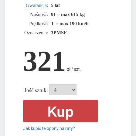
Gwarancja
:
5 lat
Nośność:
91 = max 615 kg
Prędkość:
T = max 190 km/h
Oznaczenia:
3PMSF
321
zł / szt.
Ilość sztuk:
Jak kupić te opony na raty?