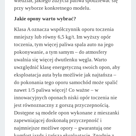
wiedział, jakiego zużycia paliwa spodziewać się
przy wyborze konkretnego modelu.
Jakie opony warto wybrać?
Klasa A oznacza współczynnik oporu toczenia
mniejszy lub równy 6,5 kg/t. Im wyższy opór
toczenia, tym więcej paliwa spala auto na jego
pokonywanie, a tym samym – do atmosfery
uwalnia się więcej dwutlenku węgla. Warto
uwzględnić klasę energetyczną swoich opon, aby
eksploatacja auta była możliwie jak najtańsza –
do pokonania tego oporu samochód może spalić
nawet 1/5 paliwa więcej! Co ważne – w
innowacyjnych oponach niski opór toczenia nie
jest równoznaczny z gorszą przyczepnością.
Dostępne są modele opon wykonane z mieszanki
zapewniającej doskonałą przyczepność i
najmniejsze możliwe opory – gwarantują one
komfort jazdy i tańszą eksploatację. Zgodnie z