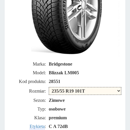
Marka:
Bridgestone
Model:
Blizzak LM005
Kod produktu:
28551
Rozmiar:
Sezon:
Zimowe
Typ:
osobowe
Klasa:
premium
Etykieta
:
C A 72dB