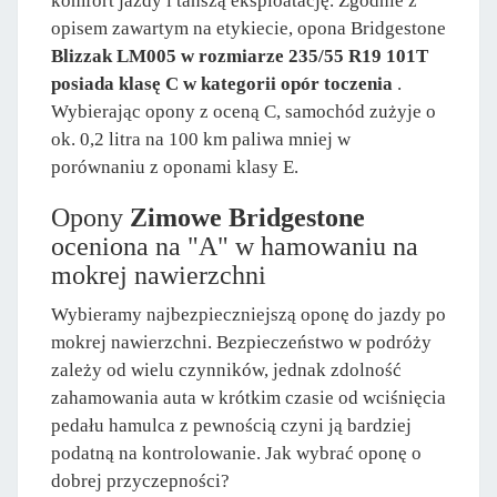
komfort jazdy i tańszą eksploatację. Zgodnie z
opisem zawartym na etykiecie, opona Bridgestone
Blizzak LM005 w rozmiarze 235/55 R19 101T
posiada klasę C w kategorii opór toczenia
.
Wybierając opony z oceną C, samochód zużyje o
ok. 0,2 litra na 100 km paliwa mniej w
porównaniu z oponami klasy E.
Opony
Zimowe Bridgestone
oceniona na "A" w hamowaniu na
mokrej nawierzchni
Wybieramy najbezpieczniejszą oponę do jazdy po
mokrej nawierzchni. Bezpieczeństwo w podróży
zależy od wielu czynników, jednak zdolność
zahamowania auta w krótkim czasie od wciśnięcia
pedału hamulca z pewnością czyni ją bardziej
podatną na kontrolowanie. Jak wybrać oponę o
dobrej przyczepności?