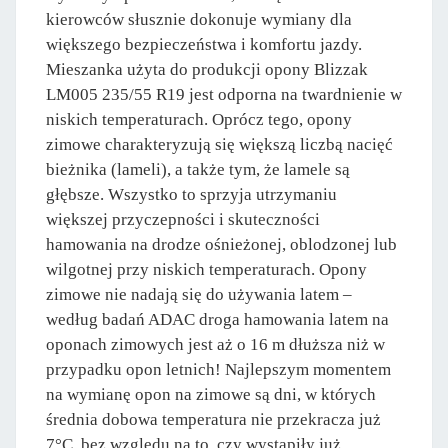
kierowców słusznie dokonuje wymiany dla
większego bezpieczeństwa i komfortu jazdy.
Mieszanka użyta do produkcji opony Blizzak
LM005 235/55 R19 jest odporna na twardnienie w
niskich temperaturach. Oprócz tego, opony
zimowe charakteryzują się większą liczbą nacięć
bieżnika (lameli), a także tym, że lamele są
głębsze. Wszystko to sprzyja utrzymaniu
większej przyczepności i skuteczności
hamowania na drodze ośnieżonej, oblodzonej lub
wilgotnej przy niskich temperaturach. Opony
zimowe nie nadają się do używania latem –
według badań ADAC droga hamowania latem na
oponach zimowych jest aż o 16 m dłuższa niż w
przypadku opon letnich! Najlepszym momentem
na wymianę opon na zimowe są dni, w których
średnia dobowa temperatura nie przekracza już
7°C, bez względu na to, czy wystąpiły już