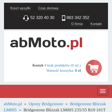
Koszt wysyłki
|
Czas dostawy
52 320 40 30
883 342 352
O firmie
|
Kontakt
Koszyk
# brak produktów (0 szt.)
Wartość koszyka:
0 zł
Nawig
abMoto.pl
Opony Bridgestone
Bridgestone Blizzak
LM005
Bridgestone Blizzak LM005 235/55 R19 101T