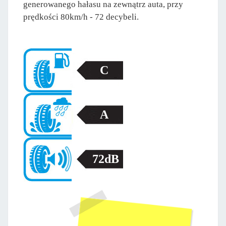
generowanego hałasu na zewnątrz auta, przy
prędkości 80km/h - 72 decybeli.
C
A
72dB