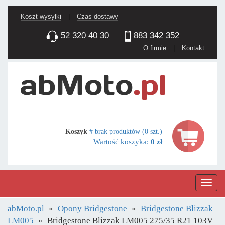
Koszt wysyłki
|
Czas dostawy
52 320 40 30
883 342 352
O firmie
|
Kontakt
Koszyk
# brak produktów (0 szt.)
Wartość koszyka:
0 zł
Nawig
abMoto.pl
Opony Bridgestone
Bridgestone Blizzak
LM005
Bridgestone Blizzak LM005 275/35 R21 103V