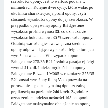
szerokości opony. Jest to wartość podana w
milimetrach. Kolejne dwie cyfry, które widać po
ukośniku charakteryzują profil opony, czyli
stosunek wysokości opony do jej szerokości. W
przypadku opisywanej opony
Bridgestone
wysokość profilu wynosi
35
, co oznacza, że
wysokość boku stanowi 35 % szerokości opony.
Ostatnią wartością jest wewnętrzna średnica
opony odpowiadająca wysokości felgi, która jest
wyrażona w calach. W przypadku opon
Bridgestone 275/35 R21 średnica pasujacej felgi
wynosi
21 cali
. Indeks prędkości dla opony
Bridgestone Blizzak LM005 w rozmiarze 275/35
R21 został wyrażony literą
V
, co pozwala na
poruszanie się z maksymalną dpouszczalną
prędkością na poziomie
240 km/h
. Zgodnie z
oznaczeniem indeksu nośności
103
na oponie
Bridgestone maksymalne obciążenie na oponę