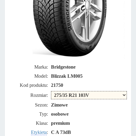
Marka:
Bridgestone
Model:
Blizzak LM005
Kod produktu:
21750
Rozmiar:
Sezon:
Zimowe
Typ:
osobowe
Klasa:
premium
Etykieta
:
C A 73dB