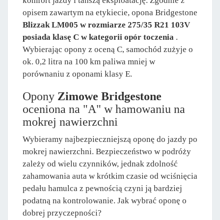
komfort jazdy i tańszą eksploatację. Zgodnie z
opisem zawartym na etykiecie, opona Bridgestone
Blizzak LM005 w rozmiarze 275/35 R21 103V
posiada klasę C w kategorii opór toczenia
.
Wybierając opony z oceną C, samochód zużyje o
ok. 0,2 litra na 100 km paliwa mniej w
porównaniu z oponami klasy E.
Opony
Zimowe Bridgestone
oceniona na "A" w hamowaniu na
mokrej nawierzchni
Wybieramy najbezpieczniejszą oponę do jazdy po
mokrej nawierzchni. Bezpieczeństwo w podróży
zależy od wielu czynników, jednak zdolność
zahamowania auta w krótkim czasie od wciśnięcia
pedału hamulca z pewnością czyni ją bardziej
podatną na kontrolowanie. Jak wybrać oponę o
dobrej przyczepności?