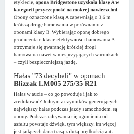
etykiecie,
opona Bridgestone uzyskała klasę A w
kategorii przyczepność na mokrej nawierzchni
.
Opony oznaczone klasą A zapewniają o 3,6 m
krótszą drogę hamowania w porównaniu z
oponami klasy B. Wybierając oponę dobrego
producenta o klasie efektywności hamowania A
otrzymuje się gwarancję krótkiej drogi
hamowania nawet w niesprzyjających warunkach
– czyli bezpieczniejszą jazdę.
Hałas "73 decybeli" w oponach
Blizzak LM005 275/35 R21
Hałas w aucie – co go powoduje i jak to
zredukować? Jednym z czynników generujących
największy hałas podczas jazdy samochodem, są
opony. Podczas odrywania się ogumienia od
asfaltu powstaje dźwięk, tym większy, im więcej
jest jadących daną trasą z dużą prędkością aut.