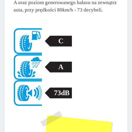
A oraz poziom generowanego hałasu na zewnątrz
auta, przy prędkości 80km/h - 73 decybeli.
C
A
73dB