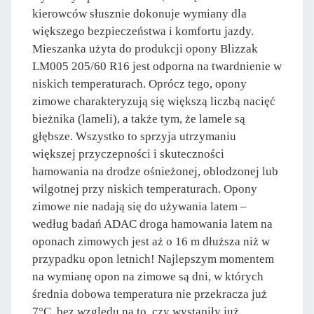
kierowców słusznie dokonuje wymiany dla
większego bezpieczeństwa i komfortu jazdy.
Mieszanka użyta do produkcji opony Blizzak
LM005 205/60 R16 jest odporna na twardnienie w
niskich temperaturach. Oprócz tego, opony
zimowe charakteryzują się większą liczbą nacięć
bieżnika (lameli), a także tym, że lamele są
głębsze. Wszystko to sprzyja utrzymaniu
większej przyczepności i skuteczności
hamowania na drodze ośnieżonej, oblodzonej lub
wilgotnej przy niskich temperaturach. Opony
zimowe nie nadają się do używania latem –
według badań ADAC droga hamowania latem na
oponach zimowych jest aż o 16 m dłuższa niż w
przypadku opon letnich! Najlepszym momentem
na wymianę opon na zimowe są dni, w których
średnia dobowa temperatura nie przekracza już
7°C, bez względu na to, czy wystąpiły już