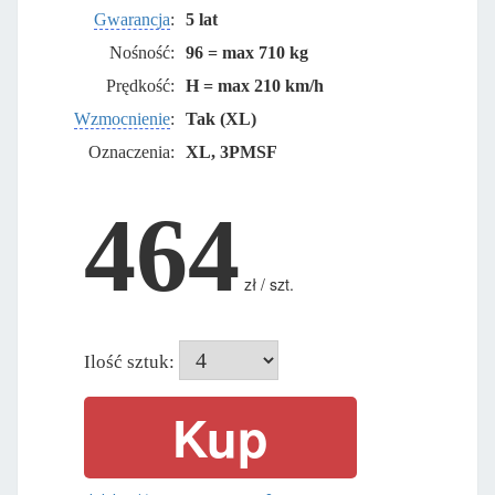
Gwarancja
:
5 lat
Nośność:
96 = max 710 kg
Prędkość:
H = max 210 km/h
Wzmocnienie
:
Tak (XL)
Oznaczenia:
XL, 3PMSF
464
zł / szt.
Ilość sztuk: