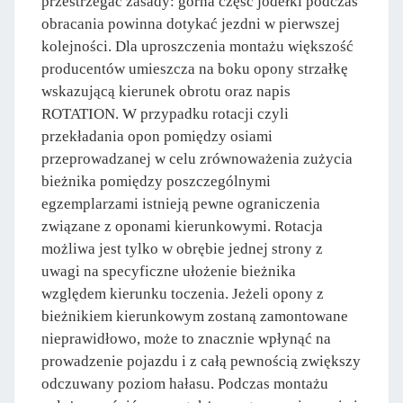
przestrzegać zasady: górna część jodełki podczas
obracania powinna dotykać jezdni w pierwszej
kolejności. Dla uproszczenia montażu większość
producentów umieszcza na boku opony strzałkę
wskazującą kierunek obrotu oraz napis
ROTATION. W przypadku rotacji czyli
przekładania opon pomiędzy osiami
przeprowadzanej w celu zrównoważenia zużycia
bieżnika pomiędzy poszczególnymi
egzemplarzami istnieją pewne ograniczenia
związane z oponami kierunkowymi. Rotacja
możliwa jest tylko w obrębie jednej strony z
uwagi na specyficzne ułożenie bieżnika
względem kierunku toczenia. Jeżeli opony z
bieżnikiem kierunkowym zostaną zamontowane
nieprawidłowo, może to znacznie wpłynąć na
prowadzenie pojazdu i z całą pewnością zwiększy
odczuwany poziom hałasu. Podczas montażu