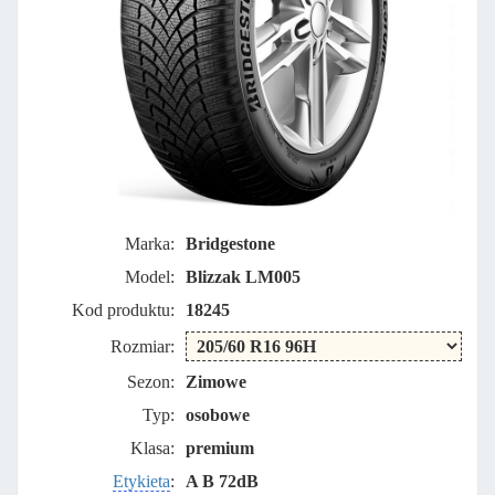
Marka:
Bridgestone
Model:
Blizzak LM005
Kod produktu:
18245
Rozmiar:
Sezon:
Zimowe
Typ:
osobowe
Klasa:
premium
Etykieta
:
A B 72dB