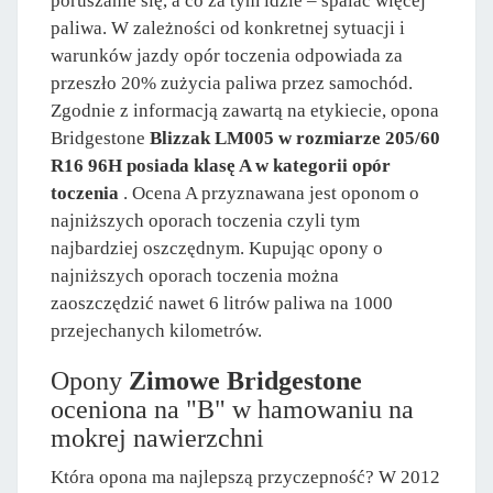
poruszanie się, a co za tym idzie – spalać więcej
paliwa. W zależności od konkretnej sytuacji i
warunków jazdy opór toczenia odpowiada za
przeszło 20% zużycia paliwa przez samochód.
Zgodnie z informacją zawartą na etykiecie, opona
Bridgestone
Blizzak LM005 w rozmiarze 205/60
R16 96H posiada klasę A w kategorii opór
toczenia
. Ocena A przyznawana jest oponom o
najniższych oporach toczenia czyli tym
najbardziej oszczędnym. Kupując opony o
najniższych oporach toczenia można
zaoszczędzić nawet 6 litrów paliwa na 1000
przejechanych kilometrów.
Opony
Zimowe Bridgestone
oceniona na "B" w hamowaniu na
mokrej nawierzchni
Która opona ma najlepszą przyczepność? W 2012