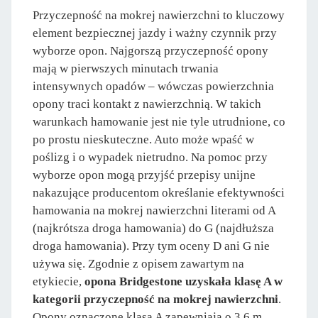
Przyczepność na mokrej nawierzchni to kluczowy
element bezpiecznej jazdy i ważny czynnik przy
wyborze opon. Najgorszą przyczepność opony
mają w pierwszych minutach trwania
intensywnych opadów – wówczas powierzchnia
opony traci kontakt z nawierzchnią. W takich
warunkach hamowanie jest nie tyle utrudnione, co
po prostu nieskuteczne. Auto może wpaść w
poślizg i o wypadek nietrudno. Na pomoc przy
wyborze opon mogą przyjść przepisy unijne
nakazujące producentom określanie efektywności
hamowania na mokrej nawierzchni literami od A
(najkrótsza droga hamowania) do G (najdłuższa
droga hamowania). Przy tym oceny D ani G nie
używa się. Zgodnie z opisem zawartym na
etykiecie,
opona Bridgestone uzyskała klasę A w
kategorii przyczepność na mokrej nawierzchni
.
Opony oznaczone klasą A zapewniają o 3,6 m