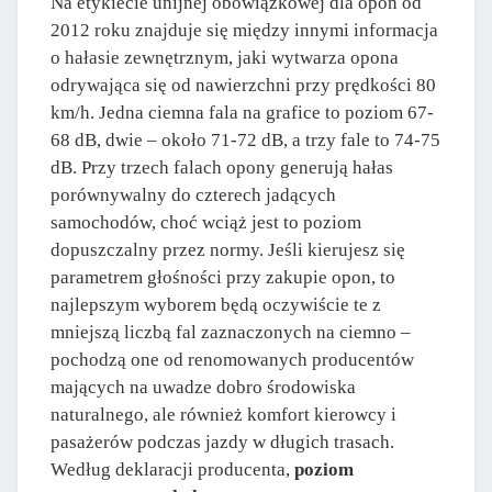
Na etykiecie unijnej obowiązkowej dla opon od
2012 roku znajduje się między innymi informacja
o hałasie zewnętrznym, jaki wytwarza opona
odrywająca się od nawierzchni przy prędkości 80
km/h. Jedna ciemna fala na grafice to poziom 67-
68 dB, dwie – około 71-72 dB, a trzy fale to 74-75
dB. Przy trzech falach opony generują hałas
porównywalny do czterech jadących
samochodów, choć wciąż jest to poziom
dopuszczalny przez normy. Jeśli kierujesz się
parametrem głośności przy zakupie opon, to
najlepszym wyborem będą oczywiście te z
mniejszą liczbą fal zaznaczonych na ciemno –
pochodzą one od renomowanych producentów
mających na uwadze dobro środowiska
naturalnego, ale również komfort kierowcy i
pasażerów podczas jazdy w długich trasach.
Według deklaracji producenta,
poziom