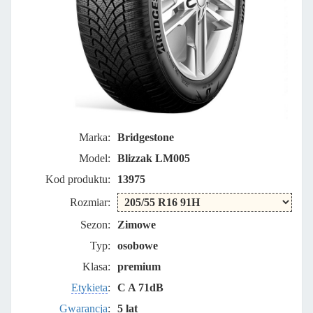
Marka:
Bridgestone
Model:
Blizzak LM005
Kod produktu:
13975
Rozmiar:
Sezon:
Zimowe
Typ:
osobowe
Klasa:
premium
Etykieta
:
C A 71dB
Gwarancja
:
5 lat