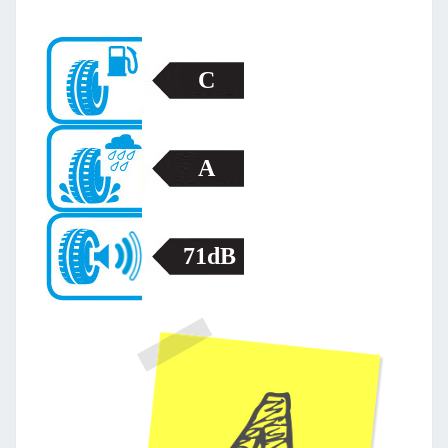
C
A
71dB