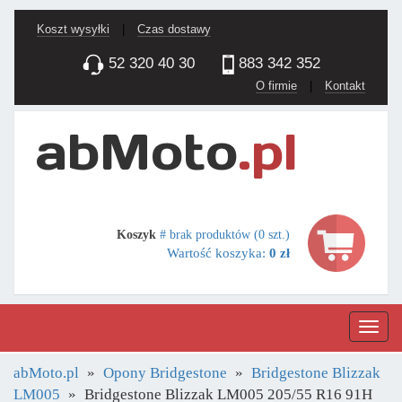
Koszt wysyłki
|
Czas dostawy
52 320 40 30
883 342 352
O firmie
|
Kontakt
Koszyk
# brak produktów (0 szt.)
Wartość koszyka:
0 zł
Nawig
abMoto.pl
Opony Bridgestone
Bridgestone Blizzak
LM005
Bridgestone Blizzak LM005 205/55 R16 91H