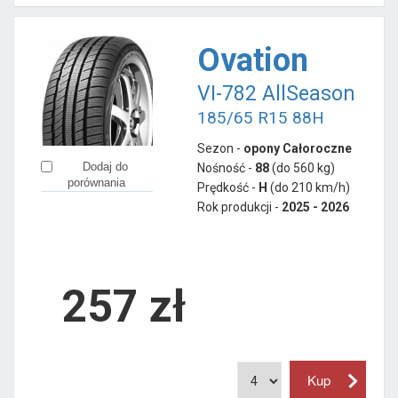
Ovation
VI-782 AllSeason
185/65 R15 88H
Sezon -
opony Całoroczne
Dodaj do
Nośność -
88
(do 560 kg)
porównania
Prędkość -
H
(do 210 km/h)
Rok produkcji -
2025 - 2026
257
zł