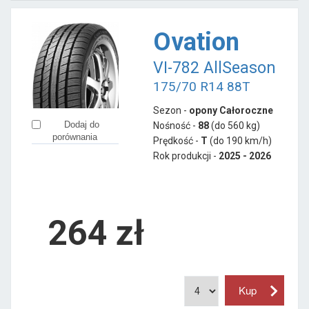
Ovation
VI-782 AllSeason
175/70 R14 88T
Sezon -
opony Całoroczne
Dodaj do
Nośność -
88
(do 560 kg)
porównania
Prędkość -
T
(do 190 km/h)
Rok produkcji -
2025 - 2026
264
zł