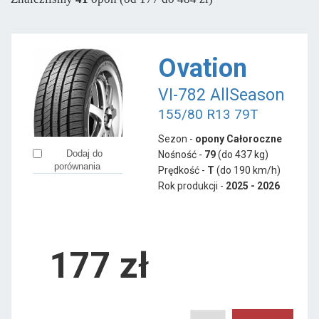
Sava
od 279 zł
Semperit
od 258 zł
Ovation
Pozostałe marki
VI-782 AllSeason
Aplus
od 194 zł
155/80 R13 79T
Apollo
od 193 zł
Sezon -
opony Całoroczne
Ceat
od 168 zł
Dodaj do
Nośność -
79
(do 437 kg)
Fortune
od 160 zł
porównania
Prędkość -
T
(do 190 km/h)
Giti
od 441 zł
Rok produkcji -
2025 - 2026
Goodride
od 159 zł
Gripmax
od 297 zł
Hifly
177
zł
od 214 zł
Laufenn
od 179 zł
LingLong
od 208 zł
Minerva
od 218 zł