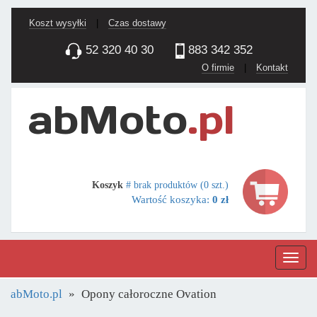
Koszt wysyłki
|
Czas dostawy
52 320 40 30
883 342 352
O firmie
|
Kontakt
Koszyk
# brak produktów (0 szt.)
Wartość koszyka:
0 zł
Nawig
abMoto.pl
Opony całoroczne Ovation