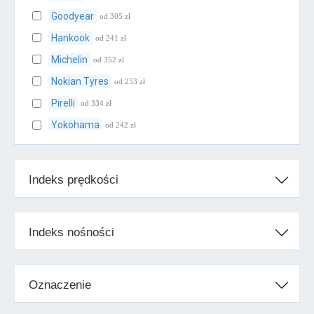
Goodyear
od 305 zł
Hankook
od 241 zł
Michelin
od 352 zł
Nokian Tyres
od 253 zł
Pirelli
od 334 zł
Yokohama
od 242 zł
Klasa średnia
Indeks prędkości
BFGoodrich
od 273 zł
Cooper
od 246 zł
Falken
od 217 zł
Indeks nośności
Firestone
od 247 zł
Fulda
od 215 zł
Oznaczenie
Kleber
od 238 zł