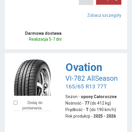
Zobacz szczegóły
Darmowa dostawa
Realizacja 5-7 dni
Ovation
VI-782 AllSeason
165/65 R13 77T
Sezon -
opony Całoroczne
Dodaj do
Nośność -
77
(do 412 kg)
porównania
Prędkość -
T
(do 190 km/h)
Rok produkcji -
2025 - 2026