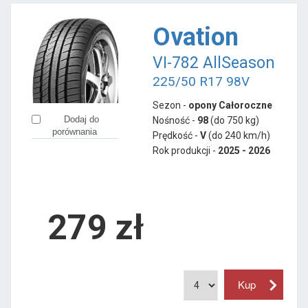
Ovation
VI-782 AllSeason
225/50 R17 98V
Sezon -
opony Całoroczne
Dodaj do
Nośność -
98
(do 750 kg)
porównania
Prędkość -
V
(do 240 km/h)
Rok produkcji -
2025 - 2026
279
zł