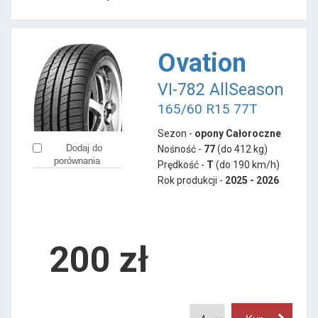
Ovation
VI-782 AllSeason
165/60 R15 77T
Sezon -
opony Całoroczne
Dodaj do
Nośność -
77
(do 412 kg)
porównania
Prędkość -
T
(do 190 km/h)
Rok produkcji -
2025 - 2026
200
zł