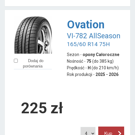
Ovation
VI-782 AllSeason
165/60 R14 75H
Sezon -
opony Całoroczne
Dodaj do
Nośność -
75
(do 385 kg)
porównania
Prędkość -
H
(do 210 km/h)
Rok produkcji -
2025 - 2026
225
zł