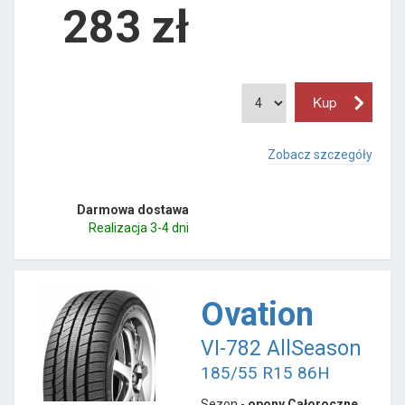
283
zł
Zobacz szczegóły
Darmowa dostawa
Realizacja 3-4 dni
Ovation
VI-782 AllSeason
185/55 R15 86H
Sezon -
opony Całoroczne