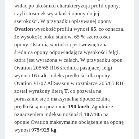
widać po ukośniku charakteryzują profil opony,
czyli stosunek wysokości opony do jej
szerokości. W przypadku opisywanej opony
Ovation
wysokość profilu wynosi
65
, co oznacza,
że wysokość boku stanowi 65 % szerokości
opony. Ostatnią wartością jest wewnętrzna
średnica opony odpowiadająca wysokości felgi,
która jest wyrażona w calach. W przypadku opon
Ovation 205/65 R16 średnica pasujacej felgi
wynosi
16 cali
. Indeks prędkości dla opony
Ovation VI-07 AllSeason w rozmiarze 205/65 R16
został wyrażony literą
T
, co pozwala na
poruszanie się z maksymalną dpouszczalną
prędkością na poziomie
190 km/h
. Zgodnie z
oznaczeniem indeksu nośności
107/105
na
oponie Ovation maksymalne obciążenie na oponę
wynosi
975/925 kg
.