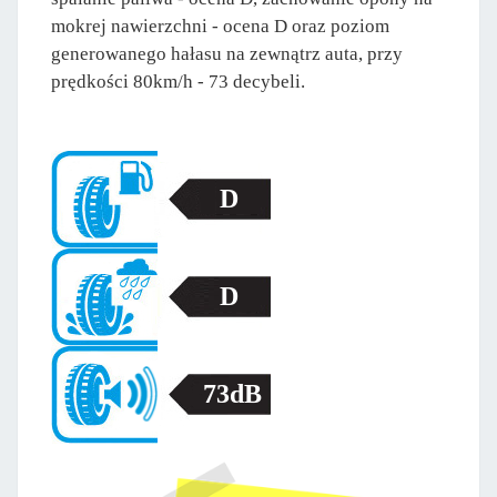
mokrej nawierzchni - ocena D oraz poziom
generowanego hałasu na zewnątrz auta, przy
prędkości 80km/h - 73 decybeli.
D
D
73dB