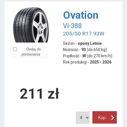
Ovation
VI-388
205/50 R17 93W
Sezon -
opony Letnie
Dodaj do
Nośność -
93
(do 650 kg)
porównania
Prędkość -
W
(do 270 km/h)
Rok produkcji -
2025 - 2026
211
zł