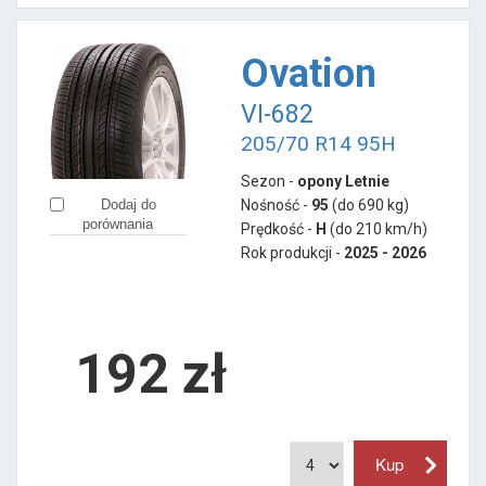
Ovation
VI-682
205/70 R14 95H
Sezon -
opony Letnie
Nośność -
95
(do 690 kg)
Dodaj do
porównania
Prędkość -
H
(do 210 km/h)
Rok produkcji -
2025 - 2026
192
zł