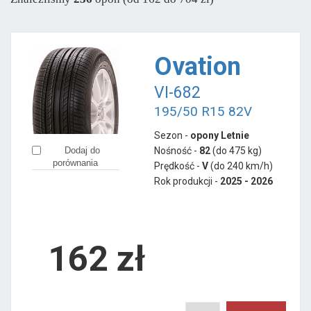
Sava
od 246 zł
Semperit
od 237 zł
Ovation
Pozostałe marki
VI-682
Accelera
od 402 zł
195/50 R15 82V
Aplus
od 164 zł
Sezon -
opony Letnie
Apollo
od 189 zł
Nośność -
82
(do 475 kg)
Dodaj do
Austone
od 138 zł
porównania
Prędkość -
V
(do 240 km/h)
Ceat
od 141 zł
Rok produkcji -
2025 - 2026
Firemax
od 209 zł
Fortuna
od 226 zł
Fortune
162
zł
od 154 zł
Gislaved
od 277 zł
Giti
od 299 zł
Goodride
od 159 zł