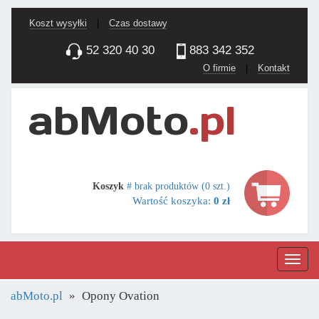
Koszt wysyłki
|
Czas dostawy
52 320 40 30
883 342 352
O firmie
|
Kontakt
Koszyk
# brak produktów (0 szt.)
Wartość koszyka:
0 zł
Nawig
abMoto.pl
Opony Ovation