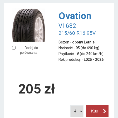
Ovation
VI-682
215/60 R16 95V
Sezon -
opony Letnie
Nośność -
95
(do 690 kg)
Dodaj do
porównania
Prędkość -
V
(do 240 km/h)
Rok produkcji -
2025 - 2026
205
zł