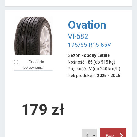
Ovation
VI-682
195/55 R15 85V
Sezon -
opony Letnie
Nośność -
85
(do 515 kg)
Dodaj do
porównania
Prędkość -
V
(do 240 km/h)
Rok produkcji -
2025 - 2026
179
zł