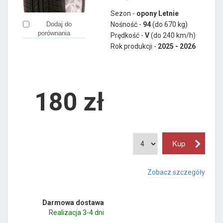
Sezon -
opony Letnie
Nośność -
94
(do 670 kg)
Dodaj do
porównania
Prędkość -
V
(do 240 km/h)
Rok produkcji -
2025 - 2026
180
zł
Zobacz szczegóły
Darmowa dostawa
Realizacja 3-4 dni