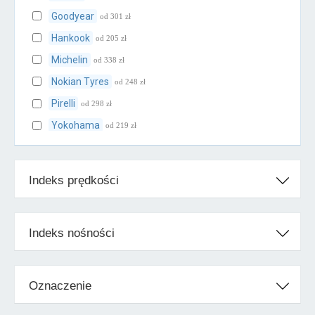
Goodyear
od 301 zł
Hankook
od 205 zł
Michelin
od 338 zł
Nokian Tyres
od 248 zł
Pirelli
od 298 zł
Yokohama
od 219 zł
Klasa średnia
Indeks prędkości
BFGoodrich
od 239 zł
Cooper
od 231 zł
Falken
od 205 zł
Indeks nośności
Firestone
od 247 zł
Fulda
od 207 zł
Oznaczenie
Kleber
od 238 zł