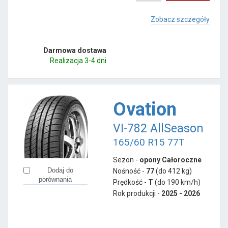
Zobacz szczegóły
Darmowa dostawa
Realizacja 3-4 dni
Ovation
VI-782 AllSeason
165/60 R15 77T
Sezon -
opony Całoroczne
Dodaj do
Nośność -
77
(do 412 kg)
porównania
Prędkość -
T
(do 190 km/h)
Rok produkcji -
2025 - 2026