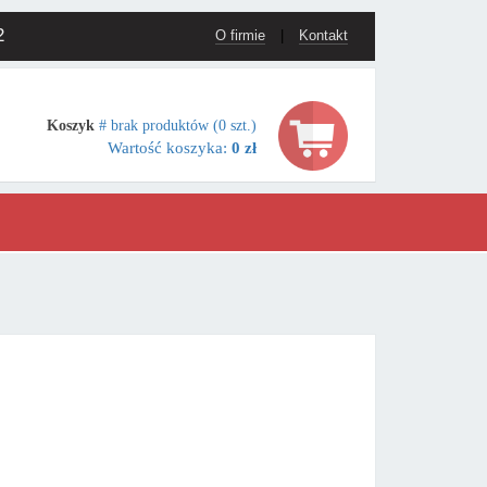
2
O firmie
|
Kontakt
Koszyk
# brak produktów (0 szt.)
Wartość koszyka:
0 zł