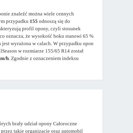
ponie znaleźć można wiele cennych
 tym przypadku
155
odnoszą się do
kteryzują profil opony, czyli stosunek
 co oznacza, że wysokość boku stanowi 65 %
ra jest wyrażona w calach. W przypadku opon
llSeason w rozmiarze 155/65 R14 został
km/h
. Zgodnie z oznaczeniem indeksu
órych brały udział opony Całoroczne
przez takie organizacje oraz automobil