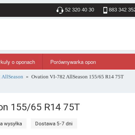
52 320 40 30
883 342 35
ykuły o oponach
Porównywarka opon
 AllSeason
Ovation VI-782 AllSeason 155/65 R14 75T
son 155/65 R14 75T
 wysyłka
Dostawa 5-7 dni