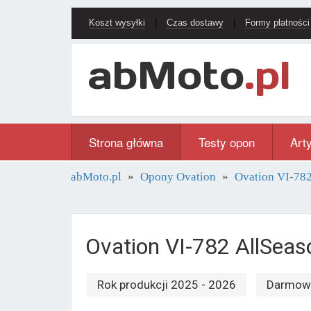
Koszt wysyłki
|
Czas dostawy
|
Formy płatności
Strona główna
Testy opon
Art
abMoto.pl
Opony Ovation
Ovation VI-782
Ovation VI-782 AllSea
Rok produkcji 2025 - 2026
Darmowa