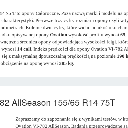
14 75 T
to opony Całoroczne. Poza nazwą marki i modelu na o
j charakterystyki. Pierwsze trzy cyfry rozmiaru opony czyli w
milimetrach. Kolejne dwie cyfry, które widać po ukośniku chara
ypadku opisywanej opony
Ovation
wysokość profilu wynosi
65
,
wewnętrzna średnica opony odpowiadająca wysokości felgi, któ
i wynosi
14 cali
. Indeks prędkości dla opony Ovation VI-782 A
ie się z maksymalną dpouszczalną prędkością na poziomie
190 
 obciążenie na oponę wynosi
385 kg
.
782 AllSeason 155/65 R14 75T
Zapraszamy do zapoznania się z wynikami testów, w kt
Ovation VI-782 AllSeason. Badania przeprowadzane są 