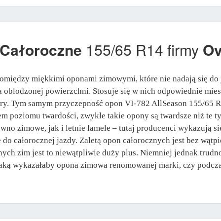
 Całoroczne
155/65 R14 firmy
Ov
między miękkimi oponami zimowymi, które nie nadają się do j
na oblodzonej powierzchni. Stosuje się w nich odpowiednie mie
ury. Tym samym przyczepność opon VI-782 AllSeason 155/65 R1
em poziomu twardości, zwykle takie opony są twardsze niż te t
no zimowe, jak i letnie lamele – tutaj producenci wykazują s
e do całorocznej jazdy. Zaletą opon całorocznych jest bez wąt
ch zim jest to niewątpliwie duży plus. Niemniej jednak trudn
jaką wykazałaby opona zimowa renomowanej marki, czy podczas 