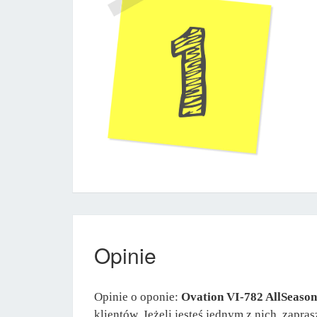
Opinie
Opinie o oponie:
Ovation VI-782 AllSeaso
klientów. Jeżeli jesteś jednym z nich, zapr