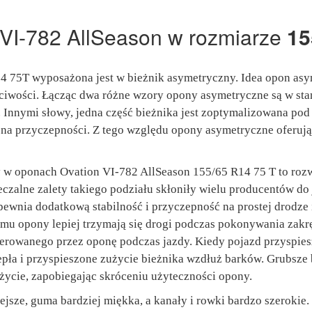
VI-782 AllSeason w rozmiarze
15
 75T wyposażona jest w bieżnik asymetryczny. Idea opon asy
ściwości. Łącząc dwa różne wzory opony asymetryczne są w st
. Innymi słowy, jedna część bieżnika jest zoptymalizowana po
 na przyczepności. Z tego względu opony asymetryczne oferują
 w oponach Ovation VI-782 AllSeason 155/65 R14 75 T to rozw
eczalne zalety takiego podziału skłoniły wielu producentów d
ewnia dodatkową stabilność i przyczepność na prostej drodze
mu opony lepiej trzymają się drogi podczas pokonywania zakrę
erowanego przez oponę podczas jazdy. Kiedy pojazd przyspies
epła i przyspieszone zużycie bieżnika wzdłuż barków. Grubsze
życie, zapobiegając skróceniu użyteczności opony.
iejsze, guma bardziej miękka, a kanały i rowki bardzo szerok