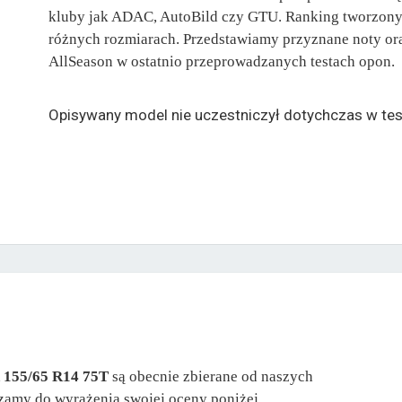
kluby jak ADAC, AutoBild czy GTU. Ranking tworzony 
różnych rozmiarach. Przedstawiamy przyznane noty ora
AllSeason w ostatnio przeprowadzanych testach opon.
Opisywany model nie uczestniczył dotychczas w tes
n 155/65 R14 75T
są obecnie zbierane od naszych
aszamy do wyrażenia swojej oceny poniżej.