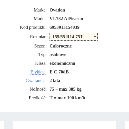
Marka:
Ovation
Model:
VI-782 AllSeason
Kod produktu:
6953913154039
Rozmiar:
Sezon:
Całoroczne
Typ:
osobowe
Klasa:
ekonomiczna
Etykieta
:
E C 70dB
Gwarancja
:
2 lata
Nośność:
75 = max 385 kg
Prędkość:
T = max 190 km/h