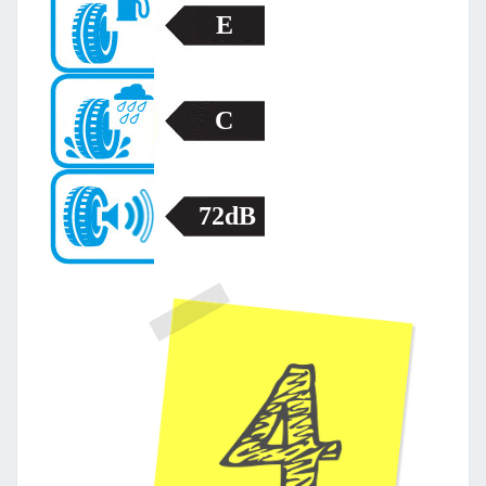
E
C
72dB