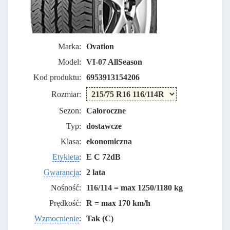
Marka:
Ovation
Model:
VI-07 AllSeason
Kod produktu:
6953913154206
Rozmiar:
Sezon:
Całoroczne
Typ:
dostawcze
Klasa:
ekonomiczna
Etykieta
:
E C 72dB
Gwarancja
:
2 lata
Nośność:
116/114 = max 1250/1180 kg
Prędkość:
R = max 170 km/h
Wzmocnienie
:
Tak (C)