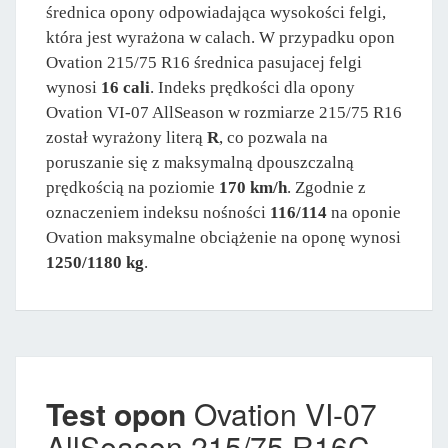
średnica opony odpowiadająca wysokości felgi,
która jest wyrażona w calach. W przypadku opon
Ovation 215/75 R16 średnica pasujacej felgi
wynosi
16 cali
. Indeks prędkości dla opony
Ovation VI-07 AllSeason w rozmiarze 215/75 R16
został wyrażony literą
R
, co pozwala na
poruszanie się z maksymalną dpouszczalną
prędkością na poziomie
170 km/h
. Zgodnie z
oznaczeniem indeksu nośności
116/114
na oponie
Ovation maksymalne obciążenie na oponę wynosi
1250/1180 kg
.
Test opon
Ovation VI-07
AllSeason 215/75 R16C