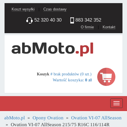
Koszt wysyłki
|
Czas dostawy
52 320 40 30
883 342 352
O firmie
|
Kontakt
Koszyk
# brak produktów (0 szt.)
Wartość koszyka:
0 zł
Nawig
abMoto.pl
Opony Ovation
Ovation VI-07 AllSeason
Ovation VI-07 AllSeason 215/75 R16C 116/114R