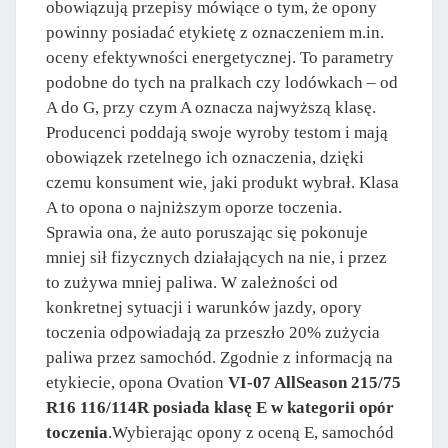
obowiązują przepisy mówiące o tym, że opony
powinny posiadać etykietę z oznaczeniem m.in.
oceny efektywności energetycznej. To parametry
podobne do tych na pralkach czy lodówkach – od
A do G, przy czym A oznacza najwyższą klasę.
Producenci poddają swoje wyroby testom i mają
obowiązek rzetelnego ich oznaczenia, dzięki
czemu konsument wie, jaki produkt wybrał. Klasa
A to opona o najniższym oporze toczenia.
Sprawia ona, że auto poruszając się pokonuje
mniej sił fizycznych działających na nie, i przez
to zużywa mniej paliwa. W zależności od
konkretnej sytuacji i warunków jazdy, opory
toczenia odpowiadają za przeszło 20% zużycia
paliwa przez samochód. Zgodnie z informacją na
etykiecie, opona Ovation
VI-07 AllSeason 215/75
R16 116/114R posiada klasę E w kategorii opór
toczenia
.Wybierając opony z oceną E, samochód