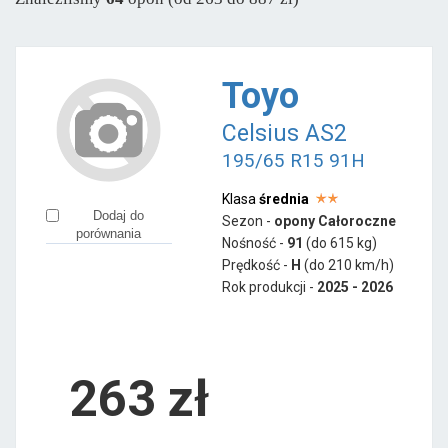
Sava
od 279 zł
Semperit
od 258 zł
Toyo
Pozostałe marki
Celsius AS2
Aplus
od 194 zł
195/65 R15 91H
Apollo
od 193 zł
Ceat
od 168 zł
Klasa
średnia
Dodaj do
Sezon -
opony Całoroczne
Fortune
od 162 zł
porównania
Nośność -
91
(do 615 kg)
Giti
od 448 zł
Prędkość -
H
(do 210 km/h)
Rok produkcji -
2025 - 2026
Goodride
od 158 zł
Gripmax
od 297 zł
Hifly
od 214 zł
263
zł
Laufenn
od 179 zł
LingLong
od 204 zł
Minerva
od 218 zł