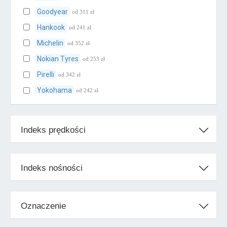
Goodyear
od 311 zł
Hankook
od 241 zł
Michelin
od 352 zł
Nokian Tyres
od 253 zł
Pirelli
od 342 zł
Yokohama
od 242 zł
Klasa średnia
Indeks prędkości
BFGoodrich
od 273 zł
Cooper
od 246 zł
Falken
od 218 zł
Indeks nośności
Firestone
od 247 zł
Fulda
od 215 zł
Oznaczenie
Kleber
od 239 zł