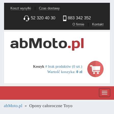
Koszt wysyłki
|
Czas dostawy
52 320 40 30
883 342 352
O firmie
|
Kontakt
Koszyk
# brak produktów (0 szt.)
Wartość koszyka:
0 zł
Nawig
abMoto.pl
Opony całoroczne Toyo