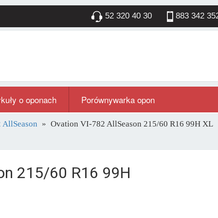
52 320 40 30
883 342 35
ykuły o oponach
Porównywarka opon
 AllSeason
Ovation VI-782 AllSeason 215/60 R16 99H XL
son 215/60 R16 99H