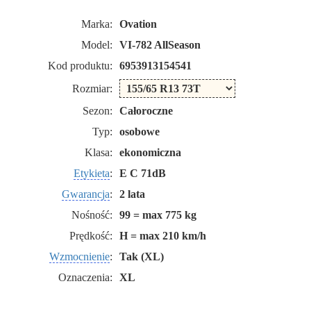
Marka:
Ovation
Model:
VI-782 AllSeason
Kod produktu:
6953913154541
Rozmiar:
Sezon:
Całoroczne
Typ:
osobowe
Klasa:
ekonomiczna
Etykieta
:
E C 71dB
Gwarancja
:
2 lata
Nośność:
99 = max 775 kg
Prędkość:
H = max 210 km/h
Wzmocnienie
:
Tak (XL)
Oznaczenia:
XL