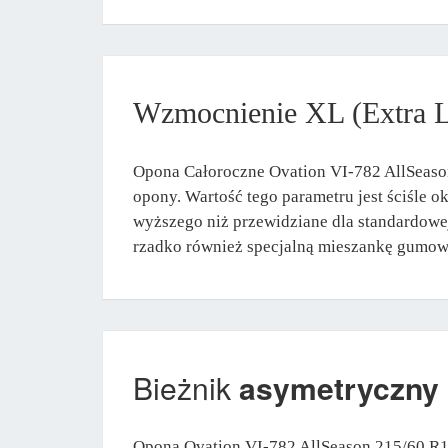
Wzmocnienie XL (Extra 
Opona Całoroczne Ovation VI-782 AllSeason
opony. Wartość tego parametru jest ściśle 
wyższego niż przewidziane dla standardowe
rzadko również specjalną mieszankę gumową 
Bieżnik
asymetryczny
Opona Ovation VI-782 AllSeason 215/60 R16