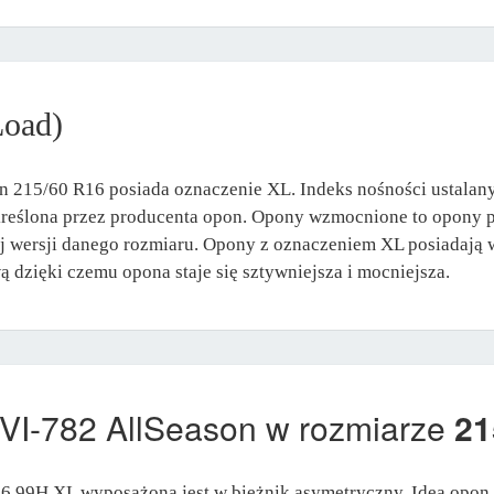
Load)
 215/60 R16 posiada oznaczenie XL. Indeks nośności ustalany
określona przez producenta opon. Opony wzmocnione to opony p
j wersji danego rozmiaru. Opony z oznaczeniem XL posiadają w
dzięki czemu opona staje się sztywniejsza i mocniejsza.
VI-782 AllSeason w rozmiarze
21
 99H XL wyposażona jest w bieżnik asymetryczny. Idea opon 