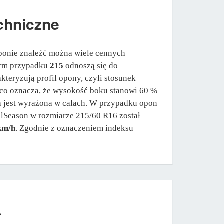
chniczne
ponie znaleźć można wiele cennych
 tym przypadku
215
odnoszą się do
kteryzują profil opony, czyli stosunek
 co oznacza, że wysokość boku stanowi 60 %
ra jest wyrażona w calach. W przypadku opon
llSeason w rozmiarze 215/60 R16 został
km/h
. Zgodnie z oznaczeniem indeksu
L