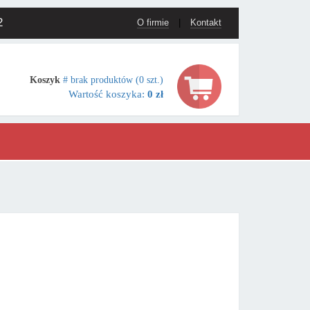
2
O firmie
|
Kontakt
Koszyk
# brak produktów (0 szt.)
Wartość koszyka:
0 zł