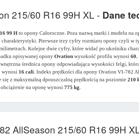
son 215/60 R16 99H XL -
Dane te
R16 99 H
to opony Całoroczne. Poza nazwą marki i modelu na o
j charakterystyki. Pierwsze trzy cyfry rozmiaru opony czyli w
milimetrach. Kolejne dwie cyfry, które widać po ukośniku chara
ypadku opisywanej opony
Ovation
wysokość profilu wynosi
60
,
wewnętrzna średnica opony odpowiadająca wysokości felgi, któ
i wynosi
16 cali
. Indeks prędkości dla opony Ovation VI-782 A
ie się z maksymalną dpouszczalną prędkością na poziomie
210 
 obciążenie na oponę wynosi
775 kg
.
782 AllSeason 215/60 R16 99H X