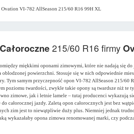
ny Ovation VI-782 AllSeason 215/60 R16 99H XL
 Całoroczne
215/60 R16 firmy
Ov
między miękkimi oponami zimowymi, które nie nadają się do j
na oblodzonej powierzchni. Stosuje się w nich odpowiednie mie
ury. Tym samym przyczepność opon VI-782 AllSeason 215/60 R1
em poziomu twardości, zwykle takie opony są twardsze niż te t
no zimowe, jak i letnie lamele – tutaj producenci wykazują s
e do całorocznej jazdy. Zaletą opon całorocznych jest bez wąt
ch zim jest to niewątpliwie duży plus. Niemniej jednak trudn
jaką wykazałaby opona zimowa renomowanej marki, czy podczas 