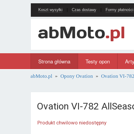
Koszt wysyłki
|
Czas dostawy
|
Formy płatności
Strona główna
Testy opon
Art
abMoto.pl
Opony Ovation
Ovation VI-782
Ovation VI-782 AllSea
Produkt chwilowo niedostępny