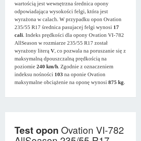
wartością jest wewnętrzna średnica opony
odpowiadająca wysokości felgi, która jest
wyrażona w calach. W przypadku opon Ovation
235/55 R17 średnica pasujacej felgi wynosi
17
cali
. Indeks prędkości dla opony Ovation VI-782
AllSeason w rozmiarze 235/55 R17 został
wyrażony literą
V
, co pozwala na poruszanie się z
maksymalną dpouszczalną prędkością na
poziomie
240 km/h
. Zgodnie z oznaczeniem
indeksu nośności
103
na oponie Ovation
maksymalne obciążenie na oponę wynosi
875 kg
.
Test opon
Ovation VI-782
AllSeason 235/55 R17