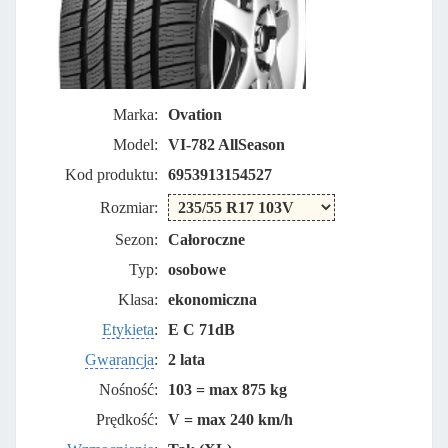
Marka:
Ovation
Model:
VI-782 AllSeason
Kod produktu:
6953913154527
Rozmiar:
Sezon:
Całoroczne
Typ:
osobowe
Klasa:
ekonomiczna
Etykieta
:
E C 71dB
Gwarancja
:
2 lata
Nośność:
103 = max 875 kg
Prędkość:
V = max 240 km/h