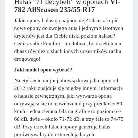
Hałas "71 decybeli" w oponach
VI-
782 AllSeason 235/55 R17
Jakie opony hałasują najmocniej? Chcesz kupić
nowe opony do swojego auta i jednym z istotnych
kryteriów jest dla Ciebie niski poziom hałasu?
Cenisz sobie komfort – to dobrze, bo dzięki temu
dbasz również o słuch innych uczestników ruchu
drogowego!
Jaki model opon wybrać?
Na etykiecie unijnej obowiązkowej dla opon od
2012 roku znajduje się między innymi informacja
o hałasie zewnętrznym, jaki wytwarza opona
odrywająca się od nawierzchni przy prędkości 80
km/h. Jedna ciemna fala na grafice to poziom 67-
68 dB, dwie – około 71-72 dB, a trzy fale to 74-75
dB. Przy trzech falach opony generują hałas
porównywalny do czterech jadących