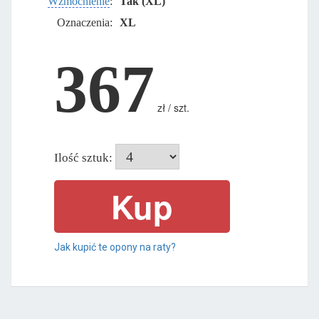
Wzmocnienie
:
Tak (XL)
Oznaczenia:
XL
367
zł / szt.
Ilość sztuk:
Jak kupić te opony na raty?