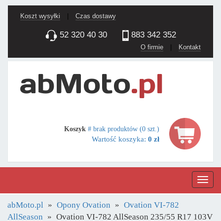
Koszt wysyłki
|
Czas dostawy
52 320 40 30
883 342 352
O firmie
|
Kontakt
Koszyk
# brak produktów (0 szt.)
Wartość koszyka:
0 zł
Nawig
abMoto.pl
Opony Ovation
Ovation VI-782
AllSeason
Ovation VI-782 AllSeason 235/55 R17 103V