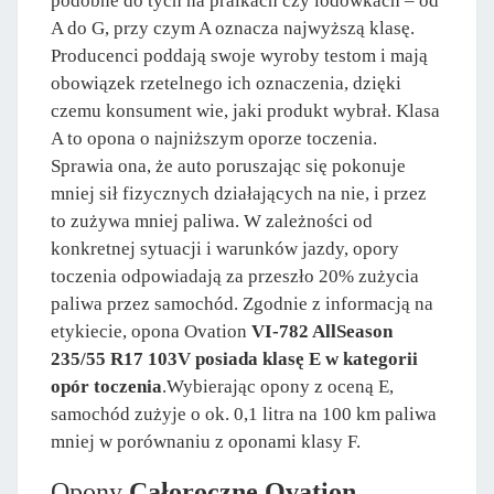
podobne do tych na pralkach czy lodówkach – od
A do G, przy czym A oznacza najwyższą klasę.
Producenci poddają swoje wyroby testom i mają
obowiązek rzetelnego ich oznaczenia, dzięki
czemu konsument wie, jaki produkt wybrał. Klasa
A to opona o najniższym oporze toczenia.
Sprawia ona, że auto poruszając się pokonuje
mniej sił fizycznych działających na nie, i przez
to zużywa mniej paliwa. W zależności od
konkretnej sytuacji i warunków jazdy, opory
toczenia odpowiadają za przeszło 20% zużycia
paliwa przez samochód. Zgodnie z informacją na
etykiecie, opona Ovation
VI-782 AllSeason
235/55 R17 103V posiada klasę E w kategorii
opór toczenia
.Wybierając opony z oceną E,
samochód zużyje o ok. 0,1 litra na 100 km paliwa
mniej w porównaniu z oponami klasy F.
Opony
Całoroczne Ovation