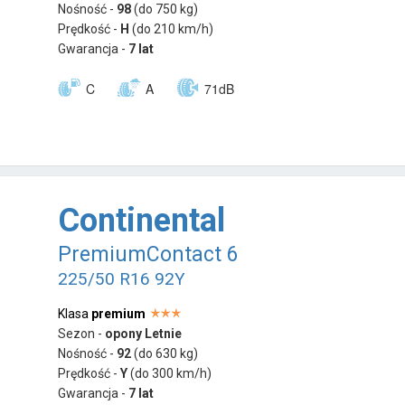
Nośność -
98
(do 750 kg)
Prędkość -
H
(do 210 km/h)
Gwarancja -
7 lat
C
A
71dB
Continental
PremiumContact 6
225/50 R16 92Y
Klasa
premium
Sezon -
opony Letnie
Nośność -
92
(do 630 kg)
Prędkość -
Y
(do 300 km/h)
Gwarancja -
7 lat