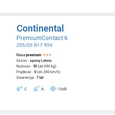
Continental
PremiumContact 6
205/55 R17 95V
Klasa
premium
Sezon -
opony Letnie
Nośność -
95
(do 690 kg)
Prędkość -
V
(do 240 km/h)
Gwarancja -
7 lat
C
A
72dB