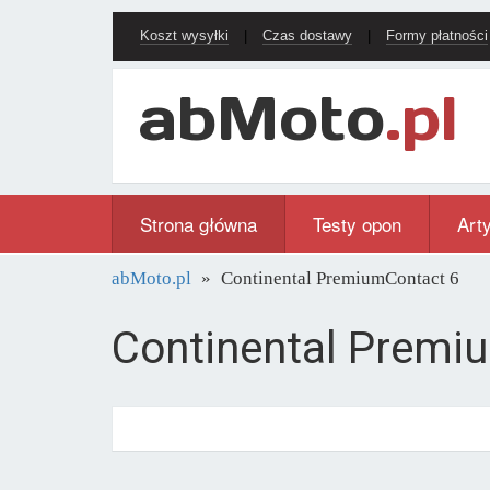
Koszt wysyłki
|
Czas dostawy
|
Formy płatności
Strona główna
Testy opon
Art
abMoto.pl
Continental PremiumContact 6
Continental Premi