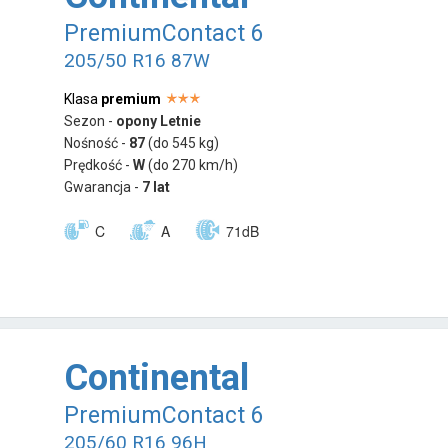
PremiumContact 6
205/50 R16 87W
Klasa
premium
Sezon -
opony Letnie
Nośność -
87
(do 545 kg)
Prędkość -
W
(do 270 km/h)
Gwarancja -
7 lat
C
A
71dB
Continental
PremiumContact 6
205/60 R16 96H