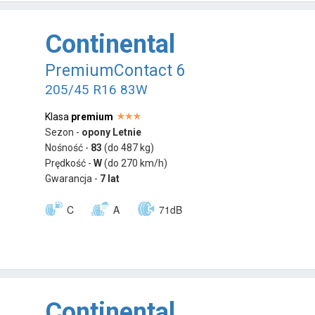
Continental
PremiumContact 6
205/45 R16 83W
Klasa
premium
Sezon -
opony Letnie
Nośność -
83
(do 487 kg)
Prędkość -
W
(do 270 km/h)
Gwarancja -
7 lat
C
A
71dB
Continental