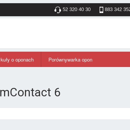
52 320 40 30
883 342 35
ykuły o oponach
Porównywarka opon
umContact 6