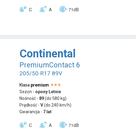
C
A
71dB
Continental
PremiumContact 6
205/50 R17 89V
Klasa
premium
Sezon -
opony Letnie
Nośność -
89
(do 580 kg)
Prędkość -
V
(do 240 km/h)
Gwarancja -
7 lat
C
A
71dB