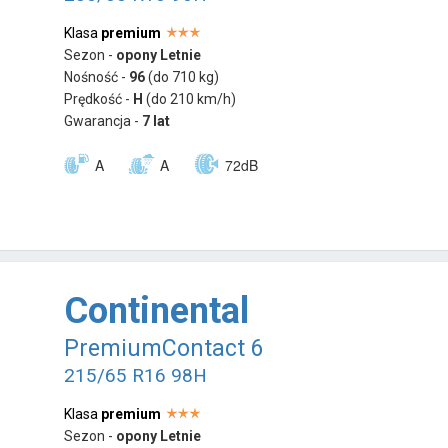
Klasa
premium
Sezon -
opony Letnie
Nośność -
96
(do 710 kg)
Prędkość -
H
(do 210 km/h)
Gwarancja -
7 lat
A
A
72dB
Continental
PremiumContact 6
215/65 R16 98H
Klasa
premium
Sezon -
opony Letnie