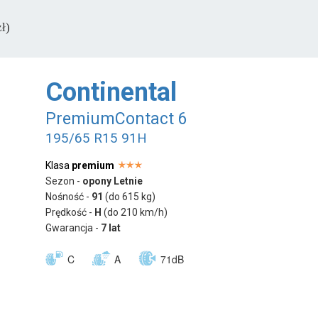
ł)
Continental
PremiumContact 6
195/65 R15 91H
Klasa
premium
Sezon -
opony Letnie
Nośność -
91
(do 615 kg)
Prędkość -
H
(do 210 km/h)
Gwarancja -
7 lat
C
A
71dB