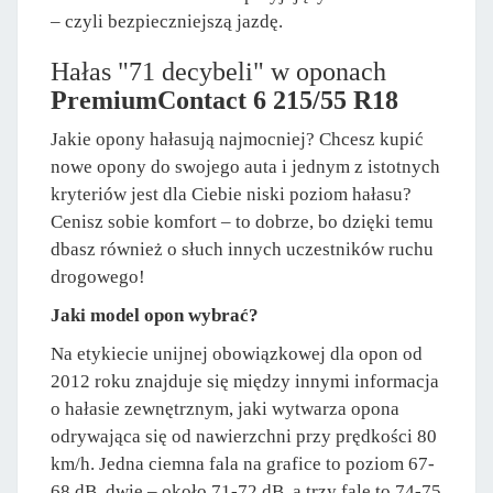
– czyli bezpieczniejszą jazdę.
Hałas "71 decybeli" w oponach
PremiumContact 6 215/55 R18
Jakie opony hałasują najmocniej? Chcesz kupić
nowe opony do swojego auta i jednym z istotnych
kryteriów jest dla Ciebie niski poziom hałasu?
Cenisz sobie komfort – to dobrze, bo dzięki temu
dbasz również o słuch innych uczestników ruchu
drogowego!
Jaki model opon wybrać?
Na etykiecie unijnej obowiązkowej dla opon od
2012 roku znajduje się między innymi informacja
o hałasie zewnętrznym, jaki wytwarza opona
odrywająca się od nawierzchni przy prędkości 80
km/h. Jedna ciemna fala na grafice to poziom 67-
68 dB, dwie – około 71-72 dB, a trzy fale to 74-75