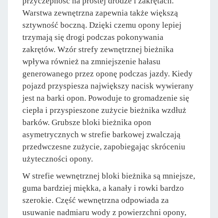
przyczepność na prostej drodze i zakrętach.
Warstwa zewnętrzna zapewnia także większą
sztywność boczną. Dzięki czemu opony lepiej
trzymają się drogi podczas pokonywania
zakrętów. Wzór strefy zewnętrznej bieżnika
wpływa również na zmniejszenie hałasu
generowanego przez oponę podczas jazdy. Kiedy
pojazd przyspiesza największy nacisk wywierany
jest na barki opon. Powoduje to gromadzenie się
ciepła i przyspieszone zużycie bieżnika wzdłuż
barków. Grubsze bloki bieżnika opon
asymetrycznych w strefie barkowej zwalczają
przedwczesne zużycie, zapobiegając skróceniu
użyteczności opony.
W strefie wewnętrznej bloki bieżnika są mniejsze,
guma bardziej miękka, a kanały i rowki bardzo
szerokie. Część wewnętrzna odpowiada za
usuwanie nadmiaru wody z powierzchni opony,