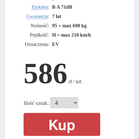
Etykieta
:
B A 71dB
Gwarancja
:
7 lat
Nośność:
95 = max 690 kg
Prędkość:
H = max 210 km/h
Oznaczenia:
EV
586
zł / szt.
Ilość sztuk: