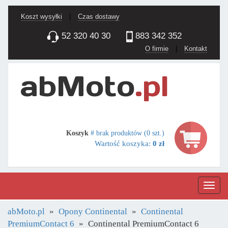
Koszt wysyłki
|
Czas dostawy
52 320 40 30
883 342 352
O firmie
|
Kontakt
Koszyk
# brak produktów (0 szt.)
Wartość koszyka:
0 zł
Nawig
abMoto.pl
Opony Continental
Continental
PremiumContact 6
Continental PremiumContact 6