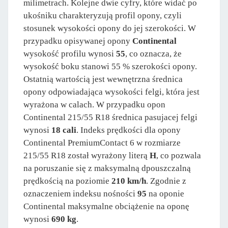
milimetrach. Kolejne dwie cyfry, które widać po
ukośniku charakteryzują profil opony, czyli
stosunek wysokości opony do jej szerokości. W
przypadku opisywanej opony
Continental
wysokość profilu wynosi
55
, co oznacza, że
wysokość boku stanowi 55 % szerokości opony.
Ostatnią wartością jest wewnętrzna średnica
opony odpowiadająca wysokości felgi, która jest
wyrażona w calach. W przypadku opon
Continental 215/55 R18 średnica pasujacej felgi
wynosi
18 cali
. Indeks prędkości dla opony
Continental PremiumContact 6 w rozmiarze
215/55 R18 został wyrażony literą
H
, co pozwala
na poruszanie się z maksymalną dpouszczalną
prędkością na poziomie
210 km/h
. Zgodnie z
oznaczeniem indeksu nośności
95
na oponie
Continental maksymalne obciążenie na oponę
wynosi
690 kg
.