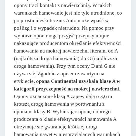
opony traci kontakt z nawierzchnią. W takich
warunkach hamowanie jest nie tyle utrudnione, co
po prostu nieskuteczne. Auto może wpaść w
poślizg i o wypadek nietrudno. Na pomoc przy
wyborze opon mogą przyjść przepisy unijne
nakazujące producentom określanie efektywności
hamowania na mokrej nawierzchni literami od A
(najkrótsza droga hamowania) do G (najdłuższa
droga hamowania). Przy tym oceny D ani G nie
używa się. Zgodnie z opisem zawartym na
etykiecie,
opona Continental uzyskała klasę A w
kategorii przyczepność na mokrej nawierzchni
.
Opony oznaczone klasą A zapewniają o 3,6 m
krótszą drogę hamowania w porównaniu z
oponami klasy B. Wybierając oponę dobrego
producenta o klasie efektywności hamowania A
otrzymuje się gwarancję krótkiej drogi
hamowania nawet w niesprzyjających warunkach