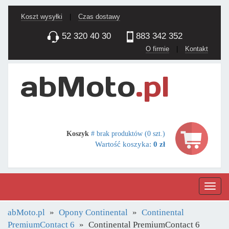
Koszt wysyłki
|
Czas dostawy
52 320 40 30
883 342 352
O firmie
|
Kontakt
Koszyk
# brak produktów (0 szt.)
Wartość koszyka:
0 zł
Nawig
abMoto.pl
Opony Continental
Continental
PremiumContact 6
Continental PremiumContact 6