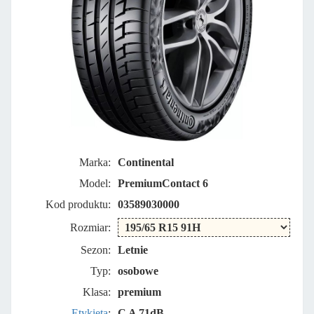
Marka:
Continental
Model:
PremiumContact 6
Kod produktu:
03589030000
Rozmiar:
Sezon:
Letnie
Typ:
osobowe
Klasa:
premium
Etykieta
:
C A 71dB