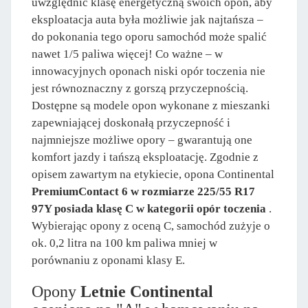
uwzględnić klasę energetyczną swoich opon, aby
eksploatacja auta była możliwie jak najtańsza –
do pokonania tego oporu samochód może spalić
nawet 1/5 paliwa więcej! Co ważne – w
innowacyjnych oponach niski opór toczenia nie
jest równoznaczny z gorszą przyczepnością.
Dostępne są modele opon wykonane z mieszanki
zapewniającej doskonałą przyczepność i
najmniejsze możliwe opory – gwarantują one
komfort jazdy i tańszą eksploatację. Zgodnie z
opisem zawartym na etykiecie, opona Continental
PremiumContact 6 w rozmiarze 225/55 R17
97Y posiada klasę C w kategorii opór toczenia
.
Wybierając opony z oceną C, samochód zużyje o
ok. 0,2 litra na 100 km paliwa mniej w
porównaniu z oponami klasy E.
Opony
Letnie Continental