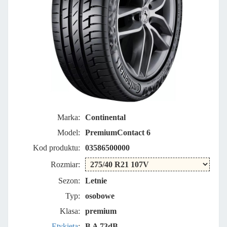
Marka:
Continental
Model:
PremiumContact 6
Kod produktu:
03586500000
Rozmiar:
Sezon:
Letnie
Typ:
osobowe
Klasa:
premium
Etykieta
:
B A 73dB