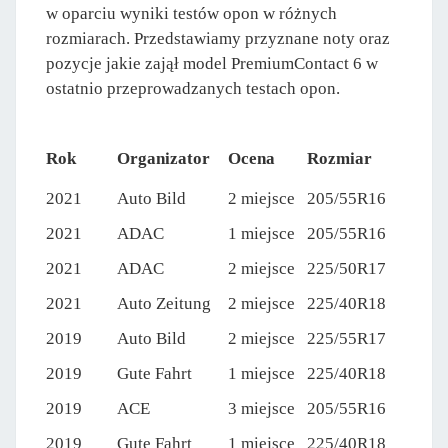
w oparciu wyniki testów opon w różnych
rozmiarach. Przedstawiamy przyznane noty oraz
pozycje jakie zajął model PremiumContact 6 w
ostatnio przeprowadzanych testach opon.
Rok
Organizator
Ocena
Rozmiar
2021
Auto Bild
2 miejsce
205/55R16
2021
ADAC
1 miejsce
205/55R16
2021
ADAC
2 miejsce
225/50R17
2021
Auto Zeitung
2 miejsce
225/40R18
2019
Auto Bild
2 miejsce
225/55R17
2019
Gute Fahrt
1 miejsce
225/40R18
2019
ACE
3 miejsce
205/55R16
2019
Gute Fahrt
1 miejsce
225/40R18