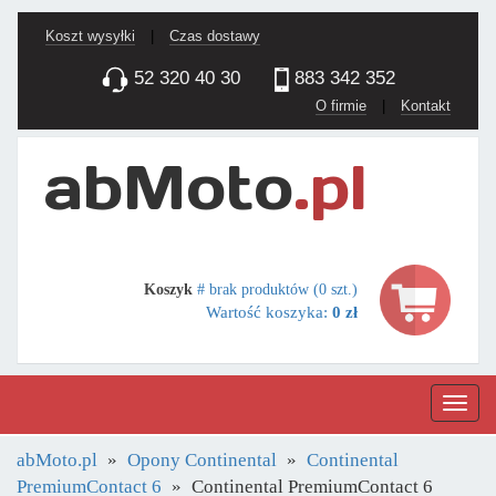
Koszt wysyłki
|
Czas dostawy
52 320 40 30
883 342 352
O firmie
|
Kontakt
Koszyk
# brak produktów (0 szt.)
Wartość koszyka:
0 zł
Nawig
abMoto.pl
Opony Continental
Continental
PremiumContact 6
Continental PremiumContact 6