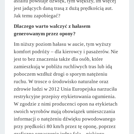
asfaltu powstaje dźwięk, tym większy, im więcej
jest jadących daną trasą z dużą prędkością aut.
Jak temu zapobiegać?
Dlaczego warto walczyć z hałasem
generowanym przez opony?
Im niższy poziom hałasu w aucie, tym wyższy
komfort podróży – dla kierowcy i pasażerów. Nie
jest to bez znaczenia także dla osób, które
zamieszkują w pobliżu ruchliwych tras lub idą
poboczem wzdłuż drogi o sporym natężeniu
ruchu. W trosce o środowisko naturalne oraz
zdrowie ludzi w 2012 Unia Europejska narzuciła
restrykcyjne przepisy etykietowania ogumienia.
W zgodzie z nimi producenci opon na etykietach
swoich wyrobów mają obowiązek umieszczania
informacji o natężeniu dźwięku powodowanego
przy prędkości 80 km/h przez tę oponę, poprzez
graficzne oznaczenie jedną falą – niskiego