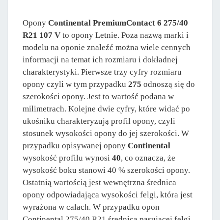
Opony
Continental PremiumContact 6 275/40
R21 107 V
to opony Letnie. Poza nazwą marki i
modelu na oponie znaleźć można wiele cennych
informacji na temat ich rozmiaru i dokładnej
charakterystyki. Pierwsze trzy cyfry rozmiaru
opony czyli w tym przypadku
275
odnoszą się do
szerokości opony. Jest to wartość podana w
milimetrach. Kolejne dwie cyfry, które widać po
ukośniku charakteryzują profil opony, czyli
stosunek wysokości opony do jej szerokości. W
przypadku opisywanej opony
Continental
wysokość profilu wynosi
40
, co oznacza, że
wysokość boku stanowi 40 % szerokości opony.
Ostatnią wartością jest wewnętrzna średnica
opony odpowiadająca wysokości felgi, która jest
wyrażona w calach. W przypadku opon
Continental 275/40 R21 średnica pasujacej felgi