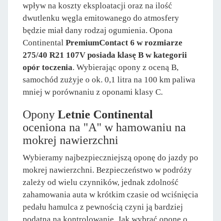
wpływ na koszty eksploatacji oraz na ilość
dwutlenku węgla emitowanego do atmosfery
będzie miał dany rodzaj ogumienia. Opona
Continental
PremiumContact 6 w rozmiarze
275/40 R21 107V posiada klasę B w kategorii
opór toczenia
. Wybierając opony z oceną B,
samochód zużyje o ok. 0,1 litra na 100 km paliwa
mniej w porównaniu z oponami klasy C.
Opony
Letnie Continental
oceniona na "A" w hamowaniu na
mokrej nawierzchni
Wybieramy najbezpieczniejszą oponę do jazdy po
mokrej nawierzchni. Bezpieczeństwo w podróży
zależy od wielu czynników, jednak zdolność
zahamowania auta w krótkim czasie od wciśnięcia
pedału hamulca z pewnością czyni ją bardziej
podatną na kontrolowanie. Jak wybrać oponę o