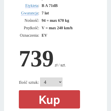
Etykieta
:
B A 71dB
Gwarancja
:
7 lat
Nośność:
94 = max 670 kg
Prędkość:
V = max 240 km/h
Oznaczenia:
EV
739
zł / szt.
Ilość sztuk: