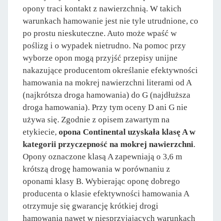
opony traci kontakt z nawierzchnią. W takich
warunkach hamowanie jest nie tyle utrudnione, co
po prostu nieskuteczne. Auto może wpaść w
poślizg i o wypadek nietrudno. Na pomoc przy
wyborze opon mogą przyjść przepisy unijne
nakazujące producentom określanie efektywności
hamowania na mokrej nawierzchni literami od A
(najkrótsza droga hamowania) do G (najdłuższa
droga hamowania). Przy tym oceny D ani G nie
używa się. Zgodnie z opisem zawartym na
etykiecie,
opona Continental uzyskała klasę A w
kategorii przyczepność na mokrej nawierzchni
.
Opony oznaczone klasą A zapewniają o 3,6 m
krótszą drogę hamowania w porównaniu z
oponami klasy B. Wybierając oponę dobrego
producenta o klasie efektywności hamowania A
otrzymuje się gwarancję krótkiej drogi
hamowania nawet w niesprzyjających warunkach