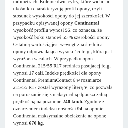
milimetrach. Kolejne dwie cyfry, które widać po
ukośniku charakteryzują profil opony, czyli
stosunek wysokości opony do jej szerokości. W
przypadku opisywanej opony
Continental
wysokość profilu wynosi
55
, co oznacza, że
wysokość boku stanowi 55 % szerokości opony.
Ostatnią wartością jest wewnętrzna średnica
opony odpowiadająca wysokości felgi, która jest
wyrażona w calach. W przypadku opon
Continental 215/55 R17 średnica pasujacej felgi
wynosi
17 cali
. Indeks prędkości dla opony
Continental PremiumContact 6 w rozmiarze
215/55 R17 został wyrażony literą
V
, co pozwala
na poruszanie się z maksymalną dpouszczalną
prędkością na poziomie
240 km/h
. Zgodnie z
oznaczeniem indeksu nośności
94
na oponie
Continental maksymalne obciążenie na oponę
wynosi
670 kg
.