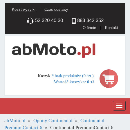
Koszt wysyłki
|
Czas dostawy
52 320 40 30
883 342 352
O firmie
|
Kontakt
Koszyk
# brak produktów (0 szt.)
Wartość koszyka:
0 zł
Nawig
abMoto.pl
Opony Continental
Continental
PremiumContact 6
Continental PremiumContact 6