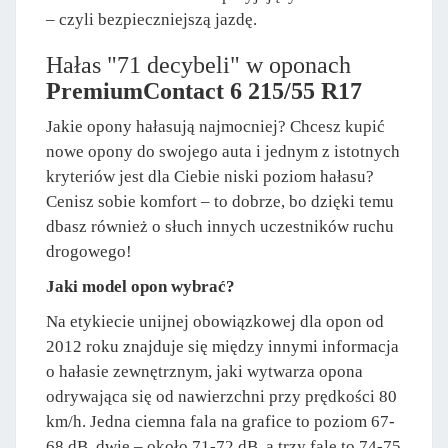
– czyli bezpieczniejszą jazdę.
Hałas "71 decybeli" w oponach
PremiumContact 6 215/55 R17
Jakie opony hałasują najmocniej? Chcesz kupić
nowe opony do swojego auta i jednym z istotnych
kryteriów jest dla Ciebie niski poziom hałasu?
Cenisz sobie komfort – to dobrze, bo dzięki temu
dbasz również o słuch innych uczestników ruchu
drogowego!
Jaki model opon wybrać?
Na etykiecie unijnej obowiązkowej dla opon od
2012 roku znajduje się między innymi informacja
o hałasie zewnętrznym, jaki wytwarza opona
odrywająca się od nawierzchni przy prędkości 80
km/h. Jedna ciemna fala na grafice to poziom 67-
68 dB, dwie – około 71-72 dB, a trzy fale to 74-75