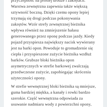
przyczepność na prostej drodze i zakrętach.
Warstwa zewnętrzna zapewnia także większą
sztywność boczną. Dzięki czemu opony lepiej
trzymają się drogi podczas pokonywania
zakrętów. Wzór strefy zewnętrznej bieżnika
wpływa również na zmniejszenie hałasu
generowanego przez oponę podczas jazdy. Kiedy
pojazd przyspiesza największy nacisk wywierany
jest na barki opon. Powoduje to gromadzenie się
ciepła i przyspieszone zużycie bieżnika wzdłuż
barków. Grubsze bloki bieżnika opon
asymetrycznych w strefie barkowej zwalczają
przedwczesne zużycie, zapobiegając skróceniu
użyteczności opony.
W strefie wewnętrznej bloki bieżnika są mniejsze,
guma bardziej miękka, a kanały i rowki bardzo
szerokie. Część wewnętrzna odpowiada za
usuwanie nadmiaru wody z powierzchni opony,