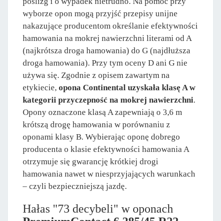
poślizg i o wypadek nietrudno. Na pomoc przy
wyborze opon mogą przyjść przepisy unijne
nakazujące producentom określanie efektywności
hamowania na mokrej nawierzchni literami od A
(najkrótsza droga hamowania) do G (najdłuższa
droga hamowania). Przy tym oceny D ani G nie
używa się. Zgodnie z opisem zawartym na
etykiecie,
opona Continental uzyskała klasę A w
kategorii przyczepność na mokrej nawierzchni
.
Opony oznaczone klasą A zapewniają o 3,6 m
krótszą drogę hamowania w porównaniu z
oponami klasy B. Wybierając oponę dobrego
producenta o klasie efektywności hamowania A
otrzymuje się gwarancję krótkiej drogi
hamowania nawet w niesprzyjających warunkach
– czyli bezpieczniejszą jazdę.
Hałas "73 decybeli" w oponach