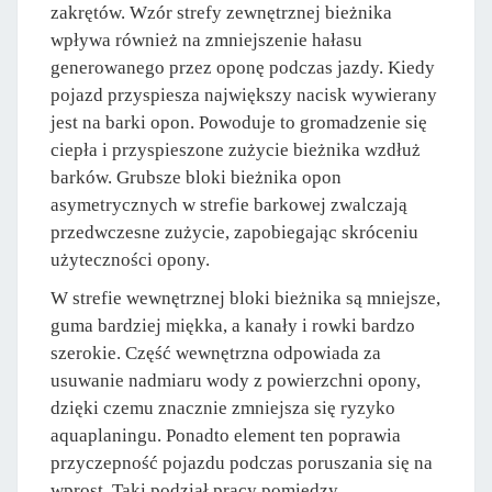
zakrętów. Wzór strefy zewnętrznej bieżnika
wpływa również na zmniejszenie hałasu
generowanego przez oponę podczas jazdy. Kiedy
pojazd przyspiesza największy nacisk wywierany
jest na barki opon. Powoduje to gromadzenie się
ciepła i przyspieszone zużycie bieżnika wzdłuż
barków. Grubsze bloki bieżnika opon
asymetrycznych w strefie barkowej zwalczają
przedwczesne zużycie, zapobiegając skróceniu
użyteczności opony.
W strefie wewnętrznej bloki bieżnika są mniejsze,
guma bardziej miękka, a kanały i rowki bardzo
szerokie. Część wewnętrzna odpowiada za
usuwanie nadmiaru wody z powierzchni opony,
dzięki czemu znacznie zmniejsza się ryzyko
aquaplaningu. Ponadto element ten poprawia
przyczepność pojazdu podczas poruszania się na
wprost. Taki podział pracy pomiędzy