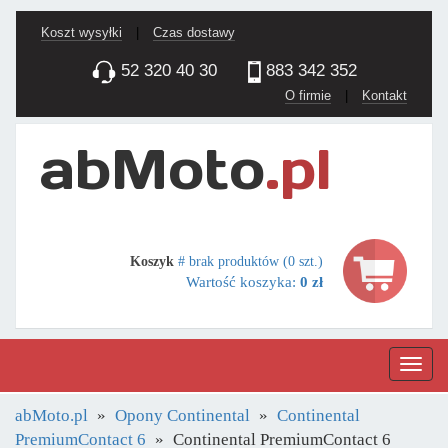
Koszt wysyłki
|
Czas dostawy
52 320 40 30
883 342 352
O firmie
|
Kontakt
Koszyk
# brak produktów (0 szt.)
Wartość koszyka:
0 zł
Nawig
abMoto.pl
Opony Continental
Continental
PremiumContact 6
Continental PremiumContact 6