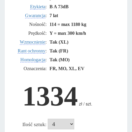
Etykieta
:
B A 73dB
Gwarancja
:
7 lat
Nośność:
114 = max 1180 kg
Prędkość:
Y = max 300 km/h
Wzmocnienie
:
Tak (XL)
Rant ochronny
:
Tak (FR)
Homologacja
:
Tak (MO)
Oznaczenia:
FR, MO, XL, EV
1334
zł / szt.
Ilość sztuk: