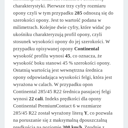
charakterystyki. Pierwsze trzy cyfry rozmiaru
opony czyli w tym przypadku
285
odnoszą się do
szerokości opony. Jest to wartość podana w
milimetrach. Kolejne dwie cyfry, które widać po
ukośniku charakteryzują profil opony, czyli
stosunek wysokości opony do jej szerokości. W
przypadku opisywanej opony
Continental
wysokość profilu wynosi
45
, co oznacza, że
wysokość boku stanowi 45 % szerokości opony.
Ostatnią wartością jest wewnętrzna średnica
opony odpowiadająca wysokości felgi, która jest
wyrażona w calach. W przypadku opon
Continental 285/45 R22 średnica pasujacej felgi
wynosi
22 cali
. Indeks prędkości dla opony
Continental PremiumContact 6 w rozmiarze
285/45 R22 został wyrażony literą
Y
, co pozwala
na poruszanie się z maksymalną dpouszczalną
prędkością na poziomie
300 km/h
. Zgodnie z