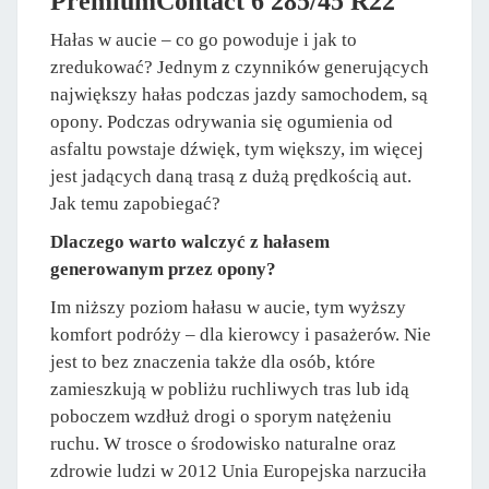
PremiumContact 6 285/45 R22
Hałas w aucie – co go powoduje i jak to
zredukować? Jednym z czynników generujących
największy hałas podczas jazdy samochodem, są
opony. Podczas odrywania się ogumienia od
asfaltu powstaje dźwięk, tym większy, im więcej
jest jadących daną trasą z dużą prędkością aut.
Jak temu zapobiegać?
Dlaczego warto walczyć z hałasem
generowanym przez opony?
Im niższy poziom hałasu w aucie, tym wyższy
komfort podróży – dla kierowcy i pasażerów. Nie
jest to bez znaczenia także dla osób, które
zamieszkują w pobliżu ruchliwych tras lub idą
poboczem wzdłuż drogi o sporym natężeniu
ruchu. W trosce o środowisko naturalne oraz
zdrowie ludzi w 2012 Unia Europejska narzuciła