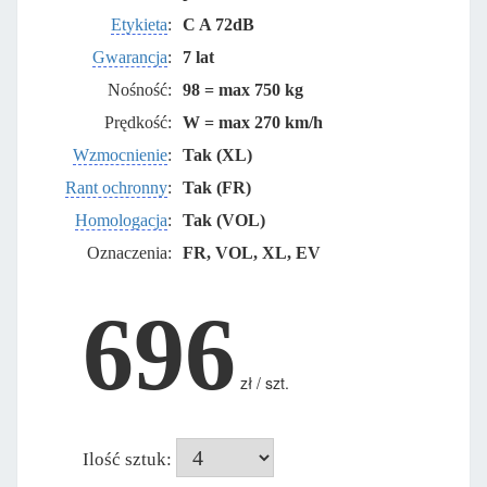
Etykieta
:
C A 72dB
Gwarancja
:
7 lat
Nośność:
98 = max 750 kg
Prędkość:
W = max 270 km/h
Wzmocnienie
:
Tak (XL)
Rant ochronny
:
Tak (FR)
Homologacja
:
Tak (VOL)
Oznaczenia:
FR, VOL, XL, EV
696
zł / szt.
Ilość sztuk: