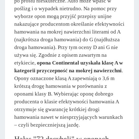
po prostu nieskuteczne. Auto może wpaść w
poślizg i o wypadek nietrudno. Na pomoc przy
wyborze opon mogą przyjść przepisy unijne
nakazujące producentom określanie efektywności
hamowania na mokrej nawierzchni literami od A
(najkrótsza droga hamowania) do G (najdłuższa
droga hamowania). Przy tym oceny D ani G nie
używa się. Zgodnie z opisem zawartym na
etykiecie,
opona Continental uzyskała klasę A w
kategorii przyczepność na mokrej nawierzchni
.
Opony oznaczone klasą A zapewniają o 3,6 m
krótszą drogę hamowania w porównaniu z
oponami klasy B. Wybierając oponę dobrego
producenta o klasie efektywności hamowania A
otrzymuje się gwarancję krótkiej drogi
hamowania nawet w niesprzyjających warunkach
– czyli bezpieczniejszą jazdę.