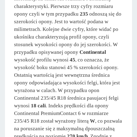
charakterystyki. Pierwsze trzy cyfry rozmiaru
opony czyli w tym przypadku
235
odnoszą się do
szerokości opony. Jest to wartość podana w
milimetrach. Kolejne dwie cyfry, które widać po
ukośniku charakteryzują profil opony, czyli
stosunek wysokości opony do jej szerokości. W
przypadku opisywanej opony
Continental
wysokość profilu wynosi
45
, co oznacza, że
wysokość boku stanowi 45 % szerokości opony.
Ostatnią wartością jest wewnętrzna średnica
opony odpowiadająca wysokości felgi, która jest
wyrażona w calach. W przypadku opon
Continental 235/45 R18 średnica pasujacej felgi
wynosi
18 cali
. Indeks prędkości dla opony
Continental PremiumContact 6 w rozmiarze
235/45 R18 został wyrażony literą
W
, co pozwala
na poruszanie się z maksymalną dpouszczalną
prędkością na poziomie
270 km/h
. Zgodnie z