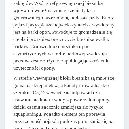
zakrętów. Wzór strefy zewnętrznej bieżnika
wpływa również na zmniejszenie hałasu
generowanego przez oponę podczas jazdy. Kiedy
pojazd przyspiesza największy nacisk wywierany
jest na barki opon. Powoduje to gromadzenie się
ciepła i przyspieszone zużycie bieżnika wzdłuż
barków. Grubsze bloki bieżnika opon
asymetrycznych w strefie barkowej zwalczają
przedwczesne zużycie, zapobiegając skróceniu
użyteczności opony.
W strefie wewnętrznej bloki bieżnika są mniejsze,
guma bardziej miękka, a kanały i rowki bardzo
szerokie. Część wewnętrzna odpowiada za
usuwanie nadmiaru wody z powierzchni opony,
dzięki czemu znacznie zmniejsza się ryzyko
aquaplaningu. Ponadto element ten poprawia
przyczepność pojazdu podczas poruszania się na
wprost. Taki podział pracy pomiędzy