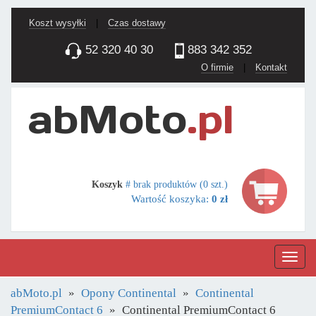
Koszt wysyłki
|
Czas dostawy
52 320 40 30
883 342 352
O firmie
|
Kontakt
Koszyk
# brak produktów (0 szt.)
Wartość koszyka:
0 zł
Nawig
abMoto.pl
Opony Continental
Continental
PremiumContact 6
Continental PremiumContact 6