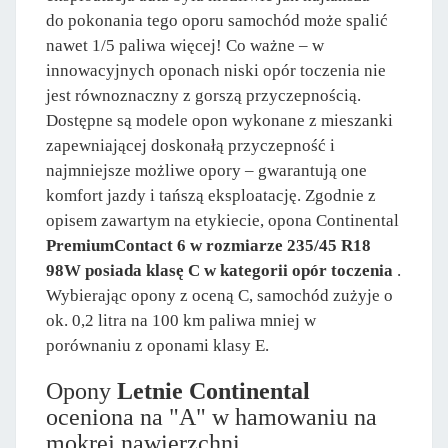
do pokonania tego oporu samochód może spalić
nawet 1/5 paliwa więcej! Co ważne – w
innowacyjnych oponach niski opór toczenia nie
jest równoznaczny z gorszą przyczepnością.
Dostępne są modele opon wykonane z mieszanki
zapewniającej doskonałą przyczepność i
najmniejsze możliwe opory – gwarantują one
komfort jazdy i tańszą eksploatację. Zgodnie z
opisem zawartym na etykiecie, opona Continental
PremiumContact 6 w rozmiarze 235/45 R18
98W posiada klasę C w kategorii opór toczenia
.
Wybierając opony z oceną C, samochód zużyje o
ok. 0,2 litra na 100 km paliwa mniej w
porównaniu z oponami klasy E.
Opony
Letnie Continental
oceniona na "A" w hamowaniu na
mokrej nawierzchni