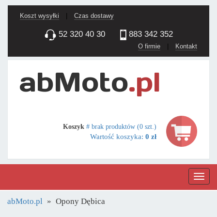
Koszt wysyłki
|
Czas dostawy
52 320 40 30
883 342 352
O firmie
|
Kontakt
Koszyk
# brak produktów (0 szt.)
Wartość koszyka:
0 zł
Nawig
abMoto.pl
Opony Dębica