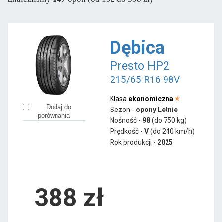
Sava
od 247 zł
Semperit
od 237 zł
Dębica
Pozostałe marki
Presto HP2
Accelera
od 403 zł
215/65 R16 98V
Aplus
od 165 zł
Apollo
od 189 zł
Klasa
ekonomiczna
Dodaj do
Sezon -
opony Letnie
Austone
od 138 zł
porównania
Nośność -
98
(do 750 kg)
Ceat
od 129 zł
Prędkość -
V
(do 240 km/h)
Rok produkcji -
2025
Firemax
od 210 zł
Fortuna
od 226 zł
Fortune
od 154 zł
388
zł
Gislaved
od 278 zł
Giti
od 300 zł
Goodride
od 158 zł