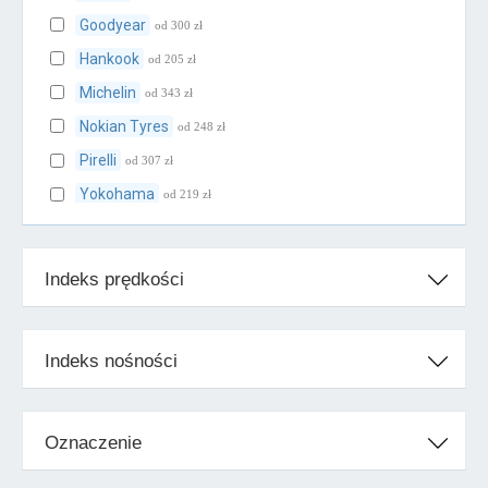
Goodyear
od 300 zł
Hankook
od 205 zł
Michelin
od 343 zł
Nokian Tyres
od 248 zł
Pirelli
od 307 zł
Yokohama
od 219 zł
Klasa średnia
Indeks prędkości
BFGoodrich
od 239 zł
Cooper
od 231 zł
Falken
od 205 zł
Indeks nośności
Firestone
od 247 zł
Fulda
od 207 zł
Oznaczenie
Kleber
od 239 zł