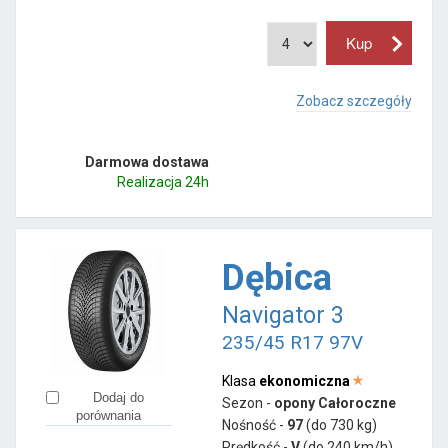
Zobacz szczegóły
Darmowa dostawa
Realizacja 24h
Dębica
Navigator 3
235/45 R17 97V
Klasa
ekonomiczna
Dodaj do
Sezon -
opony Całoroczne
porównania
Nośność -
97
(do 730 kg)
Prędkość -
V
(do 240 km/h)