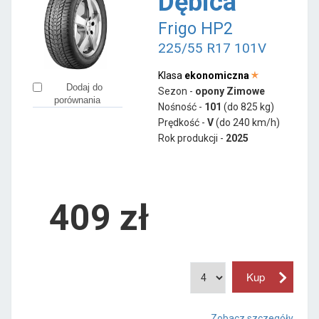
Dębica
Frigo HP2
225/55 R17 101V
Klasa
ekonomiczna
Dodaj do
Sezon -
opony Zimowe
porównania
Nośność -
101
(do 825 kg)
Prędkość -
V
(do 240 km/h)
Rok produkcji -
2025
409
zł
Zobacz szczegóły