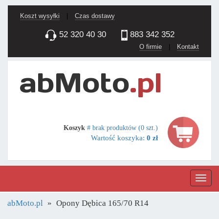
Koszt wysyłki
|
Czas dostawy
52 320 40 30
883 342 352
O firmie
|
Kontakt
Koszyk
# brak produktów (0 szt.)
Wartość koszyka:
0 zł
Nawig
abMoto.pl
Opony Dębica 165/70 R14