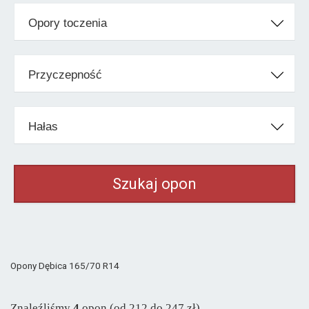
Klasa ekonomiczna
Opory toczenia
Barum
od 214 zł
Dębica
od 212 zł
Przyczepność
Kormoran
od 207 zł
Matador
od 218 zł
Hałas
Maxxis
od 258 zł
Nexen
od 197 zł
Petlas
od 271 zł
Riken
od 290 zł
Sava
od 270 zł
Semperit
od 261 zł
Opony Dębica 165/70 R14
Pozostałe marki
Aplus
od 205 zł
Znaleźliśmy
4
opon (od 212 do 247 zł)