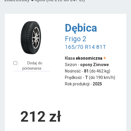
Apollo
od 241 zł
Austone
od 163 zł
Ceat
od 156 zł
Dębica
Firemax
od 230 zł
Frigo 2
Fortune
od 280 zł
165/70 R14 81T
Goodride
od 169 zł
Hifly
od 209 zł
Klasa
ekonomiczna
Dodaj do
Sezon -
opony Zimowe
Laufenn
od 184 zł
porównania
Nośność -
81
(do 462 kg)
LingLong
od 173 zł
Prędkość -
T
(do 190 km/h)
Rok produkcji -
2025
Minerva
od 236 zł
212
zł