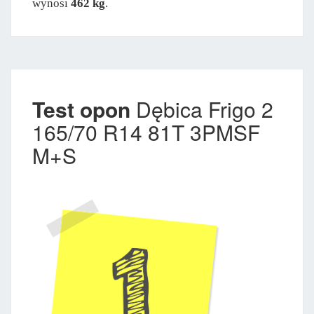
wynosi
462 kg
.
Test opon
Dębica Frigo 2
165/70 R14 81T 3PMSF
M+S