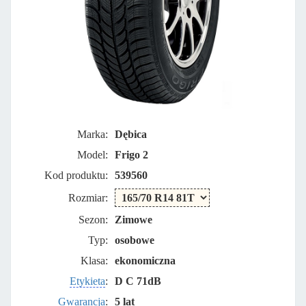
Marka:
Dębica
Model:
Frigo 2
Kod produktu:
539560
Rozmiar:
Sezon:
Zimowe
Typ:
osobowe
Klasa:
ekonomiczna
Etykieta
:
D C 71dB
Gwarancja
:
5 lat