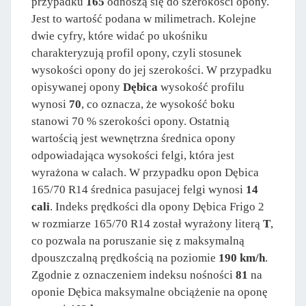
przypadku
165
odnoszą się do szerokości opony.
Jest to wartość podana w milimetrach. Kolejne
dwie cyfry, które widać po ukośniku
charakteryzują profil opony, czyli stosunek
wysokości opony do jej szerokości. W przypadku
opisywanej opony
Dębica
wysokość profilu
wynosi
70
, co oznacza, że wysokość boku
stanowi 70 % szerokości opony. Ostatnią
wartością jest wewnętrzna średnica opony
odpowiadająca wysokości felgi, która jest
wyrażona w calach. W przypadku opon Dębica
165/70 R14 średnica pasujacej felgi wynosi
14
cali
. Indeks prędkości dla opony Dębica Frigo 2
w rozmiarze 165/70 R14 został wyrażony literą
T
,
co pozwala na poruszanie się z maksymalną
dpouszczalną prędkością na poziomie
190 km/h
.
Zgodnie z oznaczeniem indeksu nośności
81
na
oponie Dębica maksymalne obciążenie na oponę