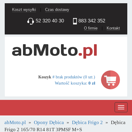
Koszt wysyłki
|
Czas dostawy
52 320 40 30
883 342 352
O firmie
|
Kontakt
Koszyk
# brak produktów (0 szt.)
Wartość koszyka:
0 zł
Nawig
abMoto.pl
Opony Dębica
Dębica Frigo 2
Dębica
Frigo 2 165/70 R14 81T 3PMSF M+S