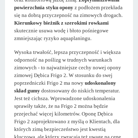
powierzchnia styku opony
z podłożem przekłada
się na dobrą przyczepność na zimowych drogach.
Kierunkowy bieżnik z szerokimi rowkami
skutecznie usuwa wodę i błoto pośniegowe
zmniejszając ryzyko aquaplaningu.
Wysoka trwałość, lepsza przyczepność i większa
odporność na poślizg w trudnych warunkach
zimowych - to najważniejsze cechy nowej opony
zimowej Dębica Frigo 2. W stosunku do swej
poprzedniczki Frigo 2 ma nowy
udoskonalony
skład gumy
dostosowany do niskich temperatur.
Jest też cichsza. Wprowadzone udoskonalenia
sprawiły także, że na Frigo 2 można będzie
przejechać więcej kilometrów. Oponę Dębica
Frigo 2 zaprojektowano z myślą o Klientach, dla
których zimą bezpieczeństwo jest kwestią
kluczową, ale którzy zwracają też uwagę na cenę.