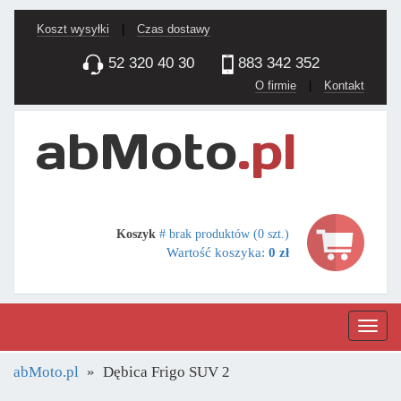
Koszt wysyłki
|
Czas dostawy
52 320 40 30
883 342 352
O firmie
|
Kontakt
Koszyk
# brak produktów (0 szt.)
Wartość koszyka:
0 zł
Nawig
abMoto.pl
Dębica Frigo SUV 2