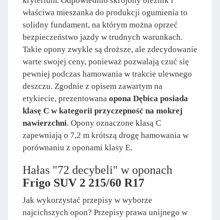
kryterium. Odpowiednio skrojony bieżnik i
właściwa mieszanka do produkcji ogumienia to
solidny fundament, na którym można oprzeć
bezpieczeństwo jazdy w trudnych warunkach.
Takie opony zwykle są droższe, ale zdecydowanie
warte swojej ceny, ponieważ pozwalają czuć się
pewniej podczas hamowania w trakcie ulewnego
deszczu. Zgodnie z opisem zawartym na
etykiecie, prezentowana
opona Dębica posiada
klasę C w kategorii przyczepność na mokrej
nawierzchni
. Opony oznaczone klasą C
zapewniają o 7,2 m krótszą drogę hamowania w
porównaniu z oponami klasy E.
Hałas "72 decybeli" w oponach
Frigo SUV 2 215/60 R17
Jak wykorzystać przepisy w wyborze
najcichszych opon? Przepisy prawa unijnego w