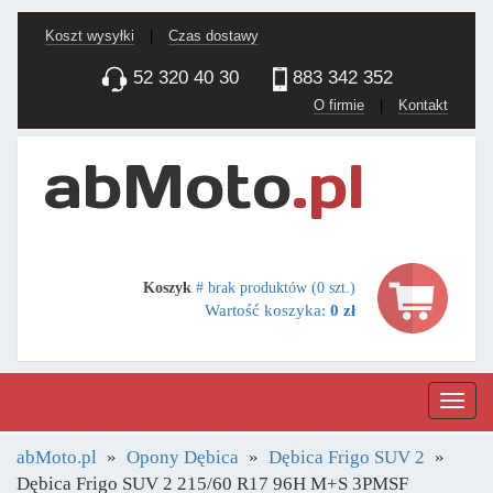
Koszt wysyłki
|
Czas dostawy
52 320 40 30
883 342 352
O firmie
|
Kontakt
Koszyk
# brak produktów (0 szt.)
Wartość koszyka:
0 zł
Nawig
abMoto.pl
Opony Dębica
Dębica Frigo SUV 2
Dębica Frigo SUV 2 215/60 R17 96H M+S 3PMSF