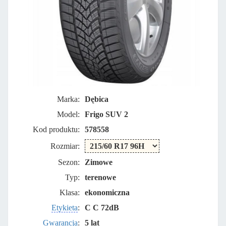
Marka:
Dębica
Model:
Frigo SUV 2
Kod produktu:
578558
Rozmiar:
Sezon:
Zimowe
Typ:
terenowe
Klasa:
ekonomiczna
Etykieta
:
C C 72dB
Gwarancja
:
5 lat