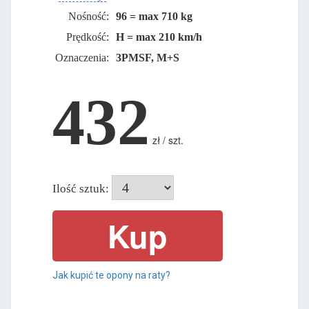
Nośność:
96 = max 710 kg
Prędkość:
H = max 210 km/h
Oznaczenia:
3PMSF, M+S
432
zł / szt.
Ilość sztuk:
Jak kupić te opony na raty?