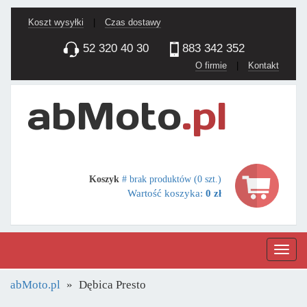
Koszt wysyłki
|
Czas dostawy
52 320 40 30
883 342 352
O firmie
|
Kontakt
Koszyk
# brak produktów (0 szt.)
Wartość koszyka:
0 zł
Nawig
abMoto.pl
Dębica Presto