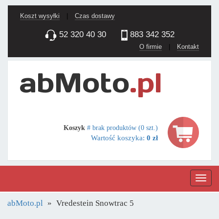
Koszt wysyłki
|
Czas dostawy
52 320 40 30
883 342 352
O firmie
|
Kontakt
Koszyk
# brak produktów (0 szt.)
Wartość koszyka:
0 zł
Nawig
abMoto.pl
Vredestein Snowtrac 5