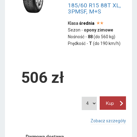
185/60 R15 88T XL,
3PMSF, M+S
Klasa
średnia
Sezon -
opony zimowe
Nośność -
88
(do 560 kg)
Prędkość -
T
(do 190 km/h)
506 zł
Zobacz szczegóły
Darmowa dostawa