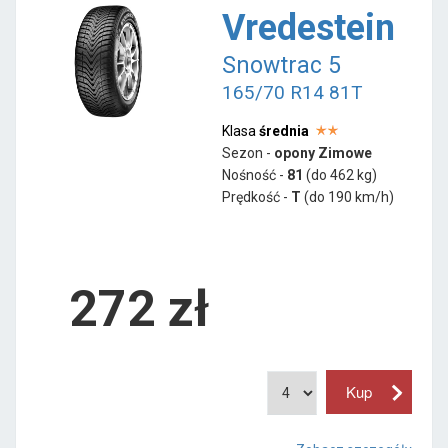
Vredestein
Snowtrac 5
165/70 R14 81T
Klasa
średnia
Sezon -
opony Zimowe
Nośność -
81
(do 462 kg)
Prędkość -
T
(do 190 km/h)
272 zł