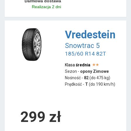
Darmowa dostawa
Realizacja 2 dni
Vredestein
Snowtrac 5
185/60 R14 82T
Klasa
średnia
Sezon -
opony Zimowe
Nośność -
82
(do 475 kg)
Prędkość -
T
(do 190 km/h)
299 zł