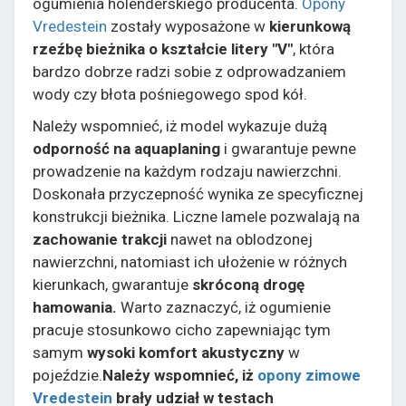
ogumienia holenderskiego producenta.
Opony
Vredestein
zostały wyposażone w
kierunkową
rzeźbę bieżnika o kształcie litery "V"
, która
bardzo dobrze radzi sobie z odprowadzaniem
wody czy błota pośniegowego spod kół.
Należy wspomnieć, iż model wykazuje dużą
odporność na aquaplaning
i gwarantuje pewne
prowadzenie na każdym rodzaju nawierzchni.
Doskonała przyczepność wynika ze specyficznej
konstrukcji bieżnika. Liczne lamele pozwalają na
zachowanie trakcji
nawet na oblodzonej
nawierzchni, natomiast ich ułożenie w różnych
kierunkach, gwarantuje
skróconą drogę
hamowania.
Warto zaznaczyć, iż ogumienie
pracuje stosunkowo cicho zapewniając tym
samym
wysoki komfort akustyczny
w
pojeździe.
Należy wspomnieć, iż
opony zimowe
Vredestein
brały udział w testach