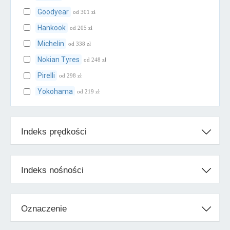
Goodyear
od 301 zł
Hankook
od 205 zł
Michelin
od 338 zł
Nokian Tyres
od 248 zł
Pirelli
od 298 zł
Yokohama
od 219 zł
Klasa średnia
Indeks prędkości
BFGoodrich
od 239 zł
Cooper
od 231 zł
Falken
od 205 zł
Indeks nośności
Firestone
od 247 zł
Fulda
od 207 zł
Oznaczenie
Kleber
od 238 zł