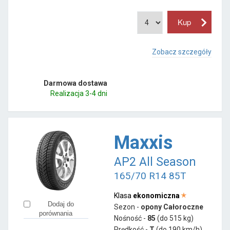
Zobacz szczegóły
Darmowa dostawa
Realizacja 3-4 dni
Maxxis
AP2 All Season
165/70 R14 85T
Klasa
ekonomiczna
Dodaj do
Sezon -
opony Całoroczne
porównania
Nośność -
85
(do 515 kg)
Prędkość -
T
(do 190 km/h)