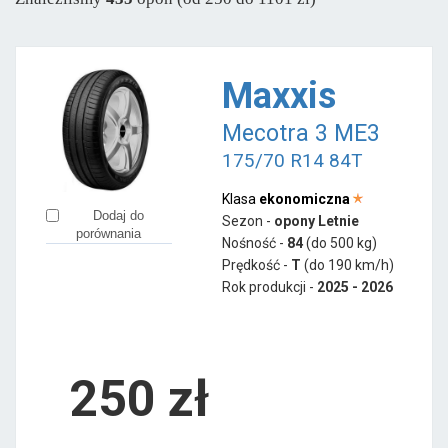
Sava
od 246 zł
Semperit
od 237 zł
Maxxis
Pozostałe marki
Mecotra 3 ME3
Accelera
od 402 zł
175/70 R14 84T
Aplus
od 164 zł
Apollo
od 189 zł
Klasa
ekonomiczna
Dodaj do
Sezon -
opony Letnie
Austone
od 138 zł
porównania
Nośność -
84
(do 500 kg)
Ceat
od 141 zł
Prędkość -
T
(do 190 km/h)
Rok produkcji -
2025 - 2026
Firemax
od 209 zł
Fortuna
od 226 zł
Fortune
od 154 zł
250
zł
Gislaved
od 277 zł
Giti
od 299 zł
Goodride
od 159 zł