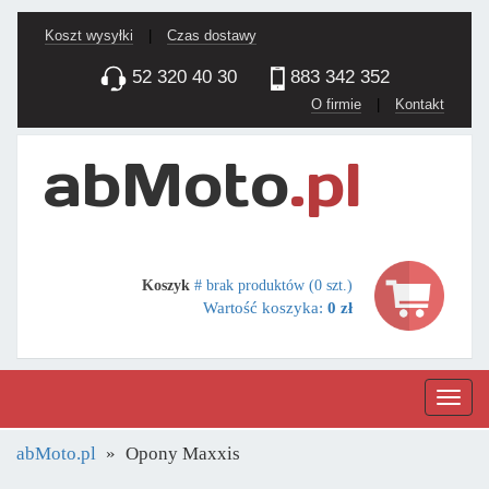
Koszt wysyłki
|
Czas dostawy
52 320 40 30
883 342 352
O firmie
|
Kontakt
Koszyk
# brak produktów (0 szt.)
Wartość koszyka:
0 zł
Nawig
abMoto.pl
Opony Maxxis