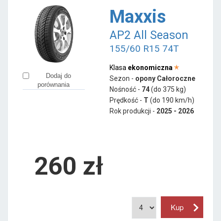
Maxxis
AP2 All Season
155/60 R15 74T
Klasa
ekonomiczna
Dodaj do
Sezon -
opony Całoroczne
porównania
Nośność -
74
(do 375 kg)
Prędkość -
T
(do 190 km/h)
Rok produkcji -
2025 - 2026
260
zł