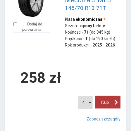
Mecotra 3 ME3
145/70 R13 71T
Klasa
ekonomiczna
Dodaj do
Sezon -
opony Letnie
porównania
Nośność -
71
(do 345 kg)
Prędkość -
T
(do 190 km/h)
Rok produkcji -
2025 - 2026
258
zł
Zobacz szczegóły