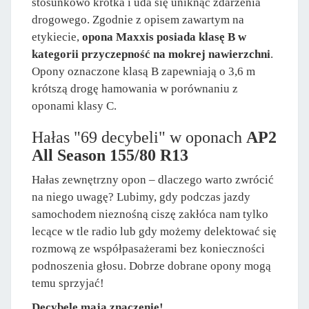
stosunkowo krótka i uda się uniknąć zdarzenia
drogowego. Zgodnie z opisem zawartym na
etykiecie,
opona Maxxis posiada klasę B w
kategorii przyczepność na mokrej nawierzchni
.
Opony oznaczone klasą B zapewniają o 3,6 m
krótszą drogę hamowania w porównaniu z
oponami klasy C.
Hałas "69 decybeli" w oponach
AP2
All Season 155/80 R13
Hałas zewnętrzny opon – dlaczego warto zwrócić
na niego uwagę? Lubimy, gdy podczas jazdy
samochodem nieznośną ciszę zakłóca nam tylko
lecące w tle radio lub gdy możemy delektować się
rozmową ze współpasażerami bez konieczności
podnoszenia głosu. Dobrze dobrane opony mogą
temu sprzyjać!
Decybele mają znaczenie!