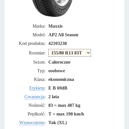
Marka:
Maxxis
Model:
AP2 All Season
Kod produktu:
42103230
Rozmiar:
Sezon:
Całoroczne
Typ:
osobowe
Klasa:
ekonomiczna
Etykieta
:
E B 69dB
Gwarancja
:
2 lata
Nośność:
83 = max 487 kg
Prędkość:
T = max 190 km/h
Wzmocnienie
:
Tak (XL)