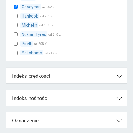
Goodyear
od 292 zł
Hankook
od 205 zł
Michelin
od 338 zł
Nokian Tyres
od 248 zł
Pirelli
od 298 zł
Yokohama
od 219 zł
Klasa średnia
Indeks prędkości
BFGoodrich
od 239 zł
Cooper
od 231 zł
Falken
od 205 zł
Indeks nośności
Firestone
od 247 zł
Fulda
od 207 zł
Oznaczenie
Kleber
od 238 zł