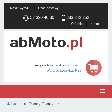
Koszt wysyłki
|
Czas dostawy
52 320 40 30
883 342 352
O firmie
|
Kontakt
Koszyk
# brak produktów (0 szt.)
Wartość koszyka:
0 zł
Nawig
abMoto.pl
Opony Goodyear