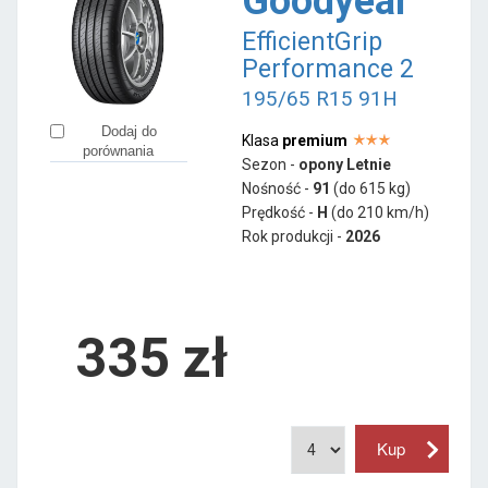
Goodyear
EfficientGrip
Performance 2
195/65 R15 91H
Dodaj do
Klasa
premium
porównania
Sezon -
opony Letnie
Nośność -
91
(do 615 kg)
Prędkość -
H
(do 210 km/h)
Rok produkcji -
2026
335
zł