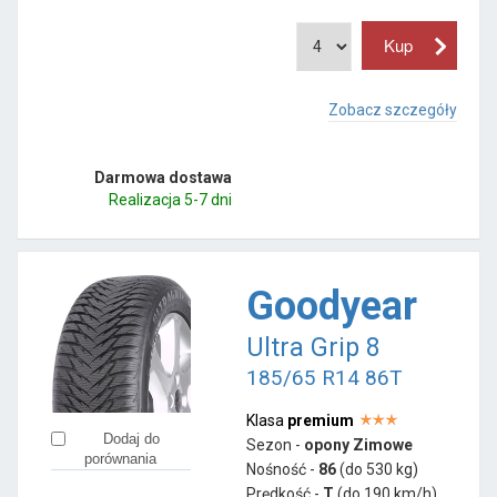
Zobacz szczegóły
Darmowa dostawa
Realizacja 5-7 dni
Goodyear
Ultra Grip 8
185/65 R14 86T
Klasa
premium
Dodaj do
Sezon -
opony Zimowe
porównania
Nośność -
86
(do 530 kg)
Prędkość -
T
(do 190 km/h)