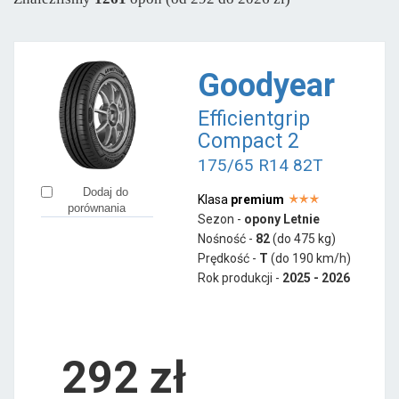
Sava
od 246 zł
Semperit
od 237 zł
Goodyear
Pozostałe marki
Efficientgrip
Accelera
od 386 zł
Compact 2
Aplus
od 164 zł
175/65 R14 82T
Apollo
od 189 zł
Dodaj do
Klasa
premium
Austone
od 138 zł
porównania
Sezon -
opony Letnie
Ceat
od 141 zł
Nośność -
82
(do 475 kg)
Firemax
Prędkość -
T
(do 190 km/h)
od 203 zł
Rok produkcji -
2025 - 2026
Fortuna
od 219 zł
Fortune
od 154 zł
Gislaved
od 268 zł
292
zł
Giti
od 299 zł
Goodride
od 159 zł