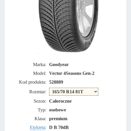
Marka:
Goodyear
Model:
Vector 4Seasons Gen-2
Kod produktu:
528889
Rozmiar:
Sezon:
Całoroczne
Typ:
osobowe
Klasa:
premium
Etykieta
:
D B 70dB