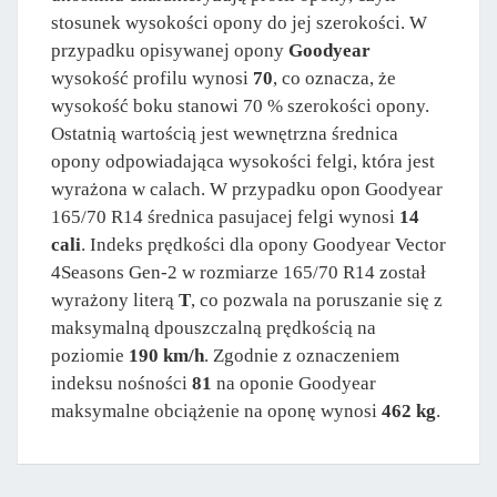
stosunek wysokości opony do jej szerokości. W
przypadku opisywanej opony
Goodyear
wysokość profilu wynosi
70
, co oznacza, że
wysokość boku stanowi 70 % szerokości opony.
Ostatnią wartością jest wewnętrzna średnica
opony odpowiadająca wysokości felgi, która jest
wyrażona w calach. W przypadku opon Goodyear
165/70 R14 średnica pasujacej felgi wynosi
14
cali
. Indeks prędkości dla opony Goodyear Vector
4Seasons Gen-2 w rozmiarze 165/70 R14 został
wyrażony literą
T
, co pozwala na poruszanie się z
maksymalną dpouszczalną prędkością na
poziomie
190 km/h
. Zgodnie z oznaczeniem
indeksu nośności
81
na oponie Goodyear
maksymalne obciążenie na oponę wynosi
462 kg
.