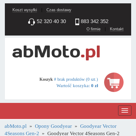
Koszt wysyłki
|
Czas dostawy
52 320 40 30
883 342 352
O firmie
|
Kontakt
Koszyk
# brak produktów (0 szt.)
Wartość koszyka:
0 zł
Nawig
abMoto.pl
Opony Goodyear
Goodyear Vector
4Seasons Gen-2
Goodyear Vector 4Seasons Gen-2