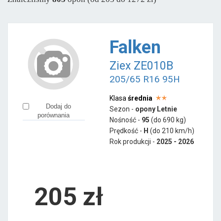
Sava
od 246 zł
Semperit
od 237 zł
Falken
Pozostałe marki
Ziex ZE010B
Accelera
od 402 zł
205/65 R16 95H
Aplus
od 164 zł
Apollo
od 189 zł
Klasa
średnia
Dodaj do
Sezon -
opony Letnie
Austone
od 138 zł
porównania
Nośność -
95
(do 690 kg)
Ceat
od 141 zł
Prędkość -
H
(do 210 km/h)
Rok produkcji -
2025 - 2026
Firemax
od 209 zł
Fortuna
od 226 zł
Fortune
od 154 zł
205
zł
Gislaved
od 277 zł
Giti
od 299 zł
Goodride
od 159 zł