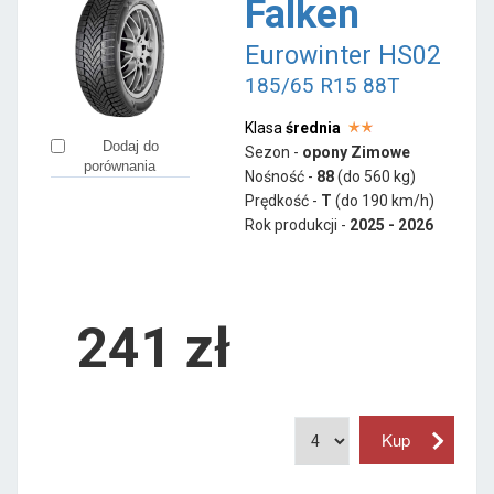
Falken
Eurowinter HS02
185/65 R15 88T
Klasa
średnia
Dodaj do
Sezon -
opony Zimowe
porównania
Nośność -
88
(do 560 kg)
Prędkość -
T
(do 190 km/h)
Rok produkcji -
2025 - 2026
241
zł