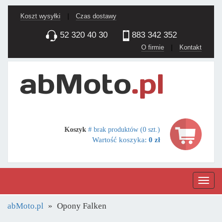
Koszt wysyłki
|
Czas dostawy
52 320 40 30
883 342 352
O firmie
|
Kontakt
Koszyk
# brak produktów (0 szt.)
Wartość koszyka:
0 zł
Nawig
abMoto.pl
Opony Falken