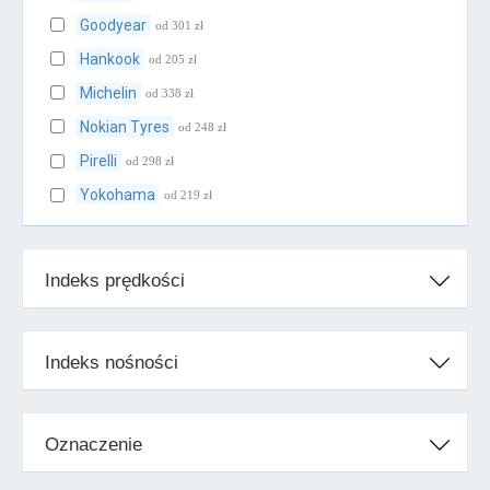
Goodyear
od 301 zł
Hankook
od 205 zł
Michelin
od 338 zł
Nokian Tyres
od 248 zł
Pirelli
od 298 zł
Yokohama
od 219 zł
Klasa średnia
Indeks prędkości
BFGoodrich
od 239 zł
Cooper
od 231 zł
Falken
od 205 zł
Indeks nośności
Firestone
od 247 zł
Fulda
od 207 zł
Oznaczenie
Kleber
od 238 zł