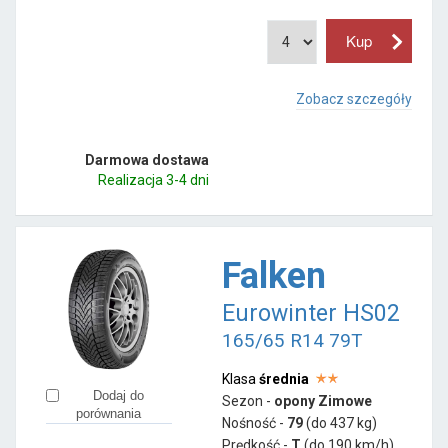
Zobacz szczegóły
Darmowa dostawa
Realizacja 3-4 dni
Falken
Eurowinter HS02
165/65 R14 79T
Klasa
średnia
Dodaj do
Sezon -
opony Zimowe
porównania
Nośność -
79
(do 437 kg)
Prędkość -
T
(do 190 km/h)