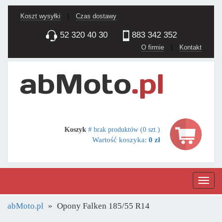
Koszt wysyłki
|
Czas dostawy
52 320 40 30
883 342 352
O firmie
|
Kontakt
Koszyk
# brak produktów (0 szt.)
Wartość koszyka:
0 zł
Nawig
abMoto.pl
Opony Falken 185/55 R14