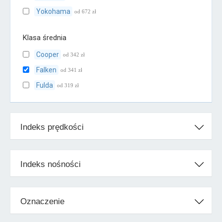
Yokohama
od 672 zł
Klasa średnia
Cooper
od 342 zł
Falken
od 341 zł
Fulda
od 319 zł
Kumho
od 285 zł
Uniroyal
od 357 zł
Indeks prędkości
Vredestein
od 365 zł
Klasa ekonomiczna
Indeks nośności
Maxxis
od 319 zł
Nexen
od 264 zł
Oznaczenie
Petlas
od 509 zł
Sava
od 292 zł