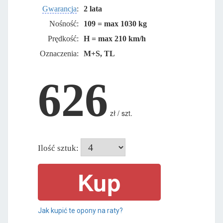
Gwarancja
:
2 lata
Nośność:
109 = max 1030 kg
Prędkość:
H = max 210 km/h
Oznaczenia:
M+S, TL
626
zł / szt.
Ilość sztuk:
Jak kupić te opony na raty?