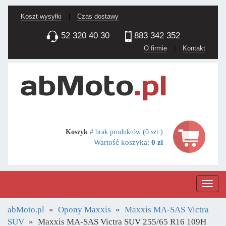
Koszt wysyłki
|
Czas dostawy
52 320 40 30
883 342 352
O firmie
|
Kontakt
Koszyk
# brak produktów (0 szt.)
Wartość koszyka:
0 zł
Nawig
abMoto.pl
Opony Maxxis
Maxxis MA-SAS Victra
SUV
Maxxis MA-SAS Victra SUV 255/65 R16 109H