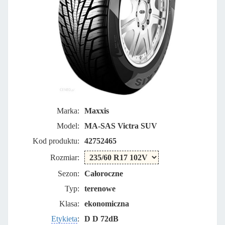
Marka:
Maxxis
Model:
MA-SAS Victra SUV
Kod produktu:
42752465
Rozmiar:
Sezon:
Całoroczne
Typ:
terenowe
Klasa:
ekonomiczna
Etykieta
:
D D 72dB