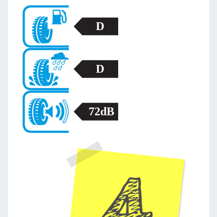
D
D
72dB