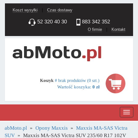
Koszt wysyłki
|
Czas dostawy
52 320 40 30
883 342 352
O firmie
|
Kontakt
Koszyk
# brak produktów (0 szt.)
Wartość koszyka:
0 zł
Nawig
abMoto.pl
Opony Maxxis
Maxxis MA-SAS Victra
SUV
Maxxis MA-SAS Victra SUV 235/60 R17 102V