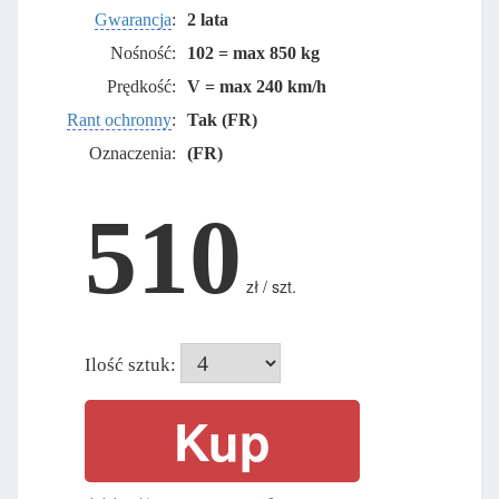
Gwarancja
:
2 lata
Nośność:
102 = max 850 kg
Prędkość:
V = max 240 km/h
Rant ochronny
:
Tak (FR)
Oznaczenia:
(FR)
510
zł / szt.
Ilość sztuk: