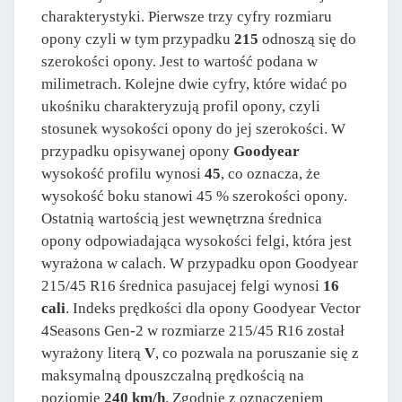
charakterystyki. Pierwsze trzy cyfry rozmiaru
opony czyli w tym przypadku
215
odnoszą się do
szerokości opony. Jest to wartość podana w
milimetrach. Kolejne dwie cyfry, które widać po
ukośniku charakteryzują profil opony, czyli
stosunek wysokości opony do jej szerokości. W
przypadku opisywanej opony
Goodyear
wysokość profilu wynosi
45
, co oznacza, że
wysokość boku stanowi 45 % szerokości opony.
Ostatnią wartością jest wewnętrzna średnica
opony odpowiadająca wysokości felgi, która jest
wyrażona w calach. W przypadku opon Goodyear
215/45 R16 średnica pasujacej felgi wynosi
16
cali
. Indeks prędkości dla opony Goodyear Vector
4Seasons Gen-2 w rozmiarze 215/45 R16 został
wyrażony literą
V
, co pozwala na poruszanie się z
maksymalną dpouszczalną prędkością na
poziomie
240 km/h
. Zgodnie z oznaczeniem