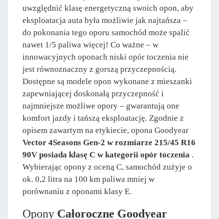
uwzględnić klasę energetyczną swoich opon, aby
eksploatacja auta była możliwie jak najtańsza –
do pokonania tego oporu samochód może spalić
nawet 1/5 paliwa więcej! Co ważne – w
innowacyjnych oponach niski opór toczenia nie
jest równoznaczny z gorszą przyczepnością.
Dostępne są modele opon wykonane z mieszanki
zapewniającej doskonałą przyczepność i
najmniejsze możliwe opory – gwarantują one
komfort jazdy i tańszą eksploatację. Zgodnie z
opisem zawartym na etykiecie, opona Goodyear
Vector 4Seasons Gen-2 w rozmiarze 215/45 R16
90V posiada klasę C w kategorii opór toczenia
.
Wybierając opony z oceną C, samochód zużyje o
ok. 0,2 litra na 100 km paliwa mniej w
porównaniu z oponami klasy E.
Opony
Całoroczne Goodyear