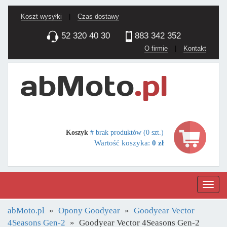
Koszt wysyłki
|
Czas dostawy
52 320 40 30
883 342 352
O firmie
|
Kontakt
Koszyk
# brak produktów (0 szt.)
Wartość koszyka:
0 zł
Nawig
abMoto.pl
Opony Goodyear
Goodyear Vector
4Seasons Gen-2
Goodyear Vector 4Seasons Gen-2