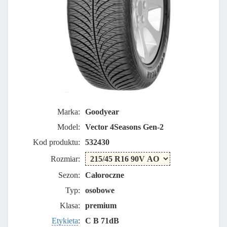
Marka:
Goodyear
Model:
Vector 4Seasons Gen-2
Kod produktu:
532430
Rozmiar:
Sezon:
Całoroczne
Typ:
osobowe
Klasa:
premium
Etykieta
:
C B 71dB