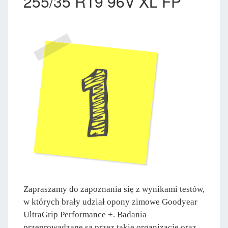
255/35 R19 96V XL FP
Zapraszamy do zapoznania się z wynikami testów,
w których brały udział opony zimowe Goodyear
UltraGrip Performance +. Badania
przeprowadzane są przez takie organizacje oraz