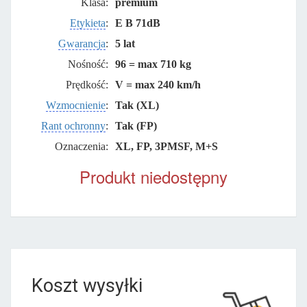
Klasa:
premium
Etykieta
:
E B 71dB
Gwarancja
:
5 lat
Nośność:
96 = max 710 kg
Prędkość:
V = max 240 km/h
Wzmocnienie
:
Tak (XL)
Rant ochronny
:
Tak (FP)
Oznaczenia:
XL, FP, 3PMSF, M+S
Produkt niedostępny
Koszt wysyłki