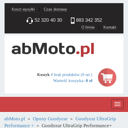
Koszt wysyłki
|
Czas dostawy
52 320 40 30
883 342 352
O firmie
|
Kontakt
Koszyk
# brak produktów (0 szt.)
Wartość koszyka:
0 zł
Nawig
abMoto.pl
Opony Goodyear
Goodyear UltraGrip
Performance +
Goodyear UltraGrip Performance+