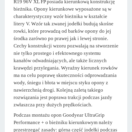
R19 96V XL FP posiada kierunkową konstrukcję
bieżnika. Opony kierunkowe wyposażone są w
charakterystyczny wzór bieżnika w kształcie
litery V. Wzór tak zwanej jodełki budują skośne
rowki, które prowadzą od barków opony do jej
środka zarówno po prawej jak i lewej stronie.
Cechy konstrukcji wzoru pozwalają na stworzenie
nie tylko prostego i efektownego systemu
kanałów odwadniających, ale także licznych
krawędzi przylegania. Wyraźny kierunek rowków
ma na celu poprawę skuteczności odprowadzania
wody, śniegu i błota w miejscu styku opony z
nawierzchnią drogi. Kolejną zaletą takiego
rozwiązania jest poprawa trakcji podczas jazdy
zwłaszcza przy dużych prędkościach.
Podczas montażu opon Goodyear UltraGrip
Performance + o bieżniku kierunkowym należy
przestrzegać zasady: górna część jodełki podczas