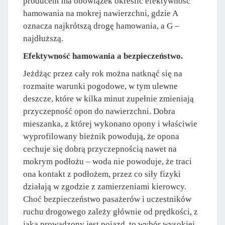
producent ma obowiązek określić efektywność
hamowania na mokrej nawierzchni, gdzie A
oznacza najkrótszą drogę hamowania, a G –
najdłuższą.
Efektywność hamowania a bezpieczeństwo.
Jeżdżąc przez cały rok można natknąć się na
rozmaite warunki pogodowe, w tym ulewne
deszcze, które w kilka minut zupełnie zmieniają
przyczepność opon do nawierzchni. Dobra
mieszanka, z której wykonano opony i właściwie
wyprofilowany bieżnik powodują, że opona
cechuje się dobrą przyczepnością nawet na
mokrym podłożu – woda nie powoduje, że traci
ona kontakt z podłożem, przez co siły fizyki
działają w zgodzie z zamierzeniami kierowcy.
Choć bezpieczeństwo pasażerów i uczestników
ruchu drogowego zależy głównie od prędkości, z
jaką prowadzony jest pojazd, to wybór wysokiej