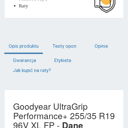
Raty
Opis produktu
Testy opon
Opinie
Gwarancja
Etykieta
Jak kupić na raty?
Goodyear UltraGrip
Performance+ 255/35 R19
96V XL FP -
Dane