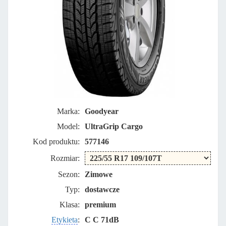
Marka:
Goodyear
Model:
UltraGrip Cargo
Kod produktu:
577146
Rozmiar:
Sezon:
Zimowe
Typ:
dostawcze
Klasa:
premium
Etykieta
:
C C 71dB