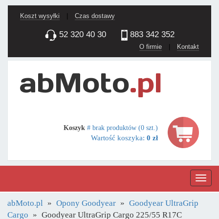
Koszt wysyłki
|
Czas dostawy
52 320 40 30
883 342 352
O firmie
|
Kontakt
Koszyk
# brak produktów (0 szt.)
Wartość koszyka:
0 zł
Nawig
abMoto.pl
Opony Goodyear
Goodyear UltraGrip
Cargo
Goodyear UltraGrip Cargo 225/55 R17C