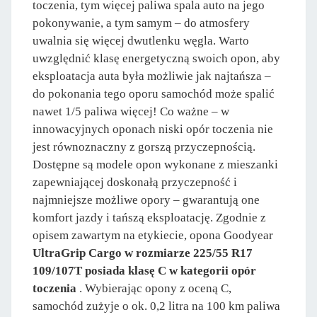
toczenia, tym więcej paliwa spala auto na jego
pokonywanie, a tym samym – do atmosfery
uwalnia się więcej dwutlenku węgla. Warto
uwzględnić klasę energetyczną swoich opon, aby
eksploatacja auta była możliwie jak najtańsza –
do pokonania tego oporu samochód może spalić
nawet 1/5 paliwa więcej! Co ważne – w
innowacyjnych oponach niski opór toczenia nie
jest równoznaczny z gorszą przyczepnością.
Dostępne są modele opon wykonane z mieszanki
zapewniającej doskonałą przyczepność i
najmniejsze możliwe opory – gwarantują one
komfort jazdy i tańszą eksploatację. Zgodnie z
opisem zawartym na etykiecie, opona Goodyear
UltraGrip Cargo w rozmiarze 225/55 R17
109/107T posiada klasę C w kategorii opór
toczenia
. Wybierając opony z oceną C,
samochód zużyje o ok. 0,2 litra na 100 km paliwa