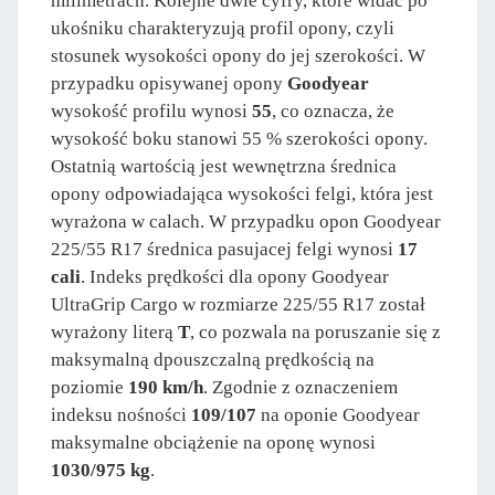
milimetrach. Kolejne dwie cyfry, które widać po
ukośniku charakteryzują profil opony, czyli
stosunek wysokości opony do jej szerokości. W
przypadku opisywanej opony
Goodyear
wysokość profilu wynosi
55
, co oznacza, że
wysokość boku stanowi 55 % szerokości opony.
Ostatnią wartością jest wewnętrzna średnica
opony odpowiadająca wysokości felgi, która jest
wyrażona w calach. W przypadku opon Goodyear
225/55 R17 średnica pasujacej felgi wynosi
17
cali
. Indeks prędkości dla opony Goodyear
UltraGrip Cargo w rozmiarze 225/55 R17 został
wyrażony literą
T
, co pozwala na poruszanie się z
maksymalną dpouszczalną prędkością na
poziomie
190 km/h
. Zgodnie z oznaczeniem
indeksu nośności
109/107
na oponie Goodyear
maksymalne obciążenie na oponę wynosi
1030/975 kg
.