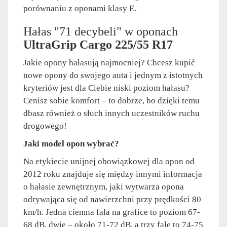
porównaniu z oponami klasy E.
Hałas "71 decybeli" w oponach
UltraGrip Cargo 225/55 R17
Jakie opony hałasują najmocniej? Chcesz kupić
nowe opony do swojego auta i jednym z istotnych
kryteriów jest dla Ciebie niski poziom hałasu?
Cenisz sobie komfort – to dobrze, bo dzięki temu
dbasz również o słuch innych uczestników ruchu
drogowego!
Jaki model opon wybrać?
Na etykiecie unijnej obowiązkowej dla opon od
2012 roku znajduje się między innymi informacja
o hałasie zewnętrznym, jaki wytwarza opona
odrywająca się od nawierzchni przy prędkości 80
km/h. Jedna ciemna fala na grafice to poziom 67-
68 dB, dwie – około 71-72 dB, a trzy fale to 74-75