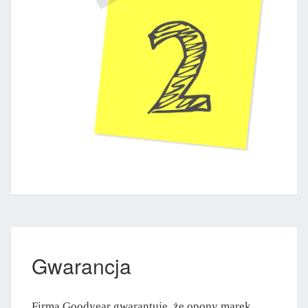
Gwarancja
Firma Goodyear gwarantuje, że opony marek