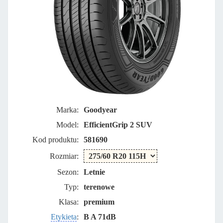
Marka:
Goodyear
Model:
EfficientGrip 2 SUV
Kod produktu:
581690
Rozmiar:
Sezon:
Letnie
Typ:
terenowe
Klasa:
premium
Etykieta
:
B A 71dB