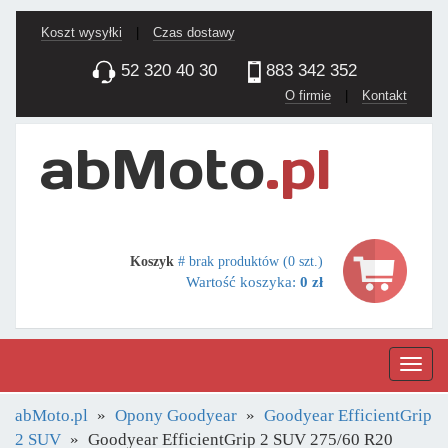
Koszt wysyłki
|
Czas dostawy
52 320 40 30
883 342 352
O firmie
|
Kontakt
Koszyk
# brak produktów (0 szt.)
Wartość koszyka:
0 zł
Nawig
abMoto.pl
Opony Goodyear
Goodyear EfficientGrip
2 SUV
Goodyear EfficientGrip 2 SUV 275/60 R20