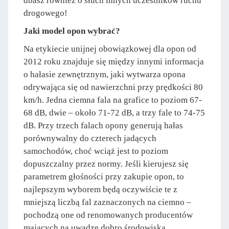
dbasz również o słuch innych uczestników ruchu
drogowego!
Jaki model opon wybrać?
Na etykiecie unijnej obowiązkowej dla opon od
2012 roku znajduje się między innymi informacja
o hałasie zewnętrznym, jaki wytwarza opona
odrywająca się od nawierzchni przy prędkości 80
km/h. Jedna ciemna fala na grafice to poziom 67-
68 dB, dwie – około 71-72 dB, a trzy fale to 74-75
dB. Przy trzech falach opony generują hałas
porównywalny do czterech jadących
samochodów, choć wciąż jest to poziom
dopuszczalny przez normy. Jeśli kierujesz się
parametrem głośności przy zakupie opon, to
najlepszym wyborem będą oczywiście te z
mniejszą liczbą fal zaznaczonych na ciemno –
pochodzą one od renomowanych producentów
mających na uwadze dobro środowiska