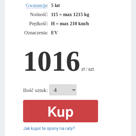
Gwarancja
:
5 lat
Nośność:
115 = max 1215 kg
Prędkość:
H = max 210 km/h
Oznaczenia:
EV
1016
zł / szt.
Ilość sztuk:
Jak kupić te opony na raty?