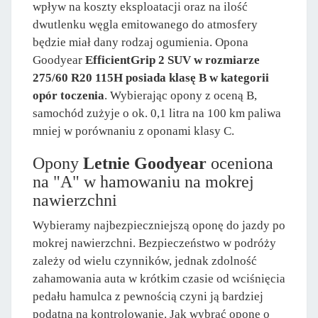
wpływ na koszty eksploatacji oraz na ilość
dwutlenku węgla emitowanego do atmosfery
będzie miał dany rodzaj ogumienia. Opona
Goodyear
EfficientGrip 2 SUV w rozmiarze
275/60 R20 115H posiada klasę B w kategorii
opór toczenia
. Wybierając opony z oceną B,
samochód zużyje o ok. 0,1 litra na 100 km paliwa
mniej w porównaniu z oponami klasy C.
Opony
Letnie Goodyear
oceniona
na "A" w hamowaniu na mokrej
nawierzchni
Wybieramy najbezpieczniejszą oponę do jazdy po
mokrej nawierzchni. Bezpieczeństwo w podróży
zależy od wielu czynników, jednak zdolność
zahamowania auta w krótkim czasie od wciśnięcia
pedału hamulca z pewnością czyni ją bardziej
podatną na kontrolowanie. Jak wybrać oponę o