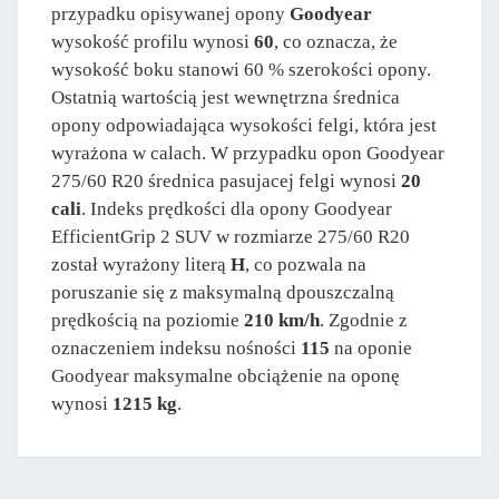
przypadku opisywanej opony
Goodyear
wysokość profilu wynosi
60
, co oznacza, że
wysokość boku stanowi 60 % szerokości opony.
Ostatnią wartością jest wewnętrzna średnica
opony odpowiadająca wysokości felgi, która jest
wyrażona w calach. W przypadku opon Goodyear
275/60 R20 średnica pasujacej felgi wynosi
20
cali
. Indeks prędkości dla opony Goodyear
EfficientGrip 2 SUV w rozmiarze 275/60 R20
został wyrażony literą
H
, co pozwala na
poruszanie się z maksymalną dpouszczalną
prędkością na poziomie
210 km/h
. Zgodnie z
oznaczeniem indeksu nośności
115
na oponie
Goodyear maksymalne obciążenie na oponę
wynosi
1215 kg
.