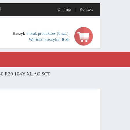
2
O firmie
|
Kontakt
Koszyk
# brak produktów (0 szt.)
Wartość koszyka:
0 zł
/40 R20 104Y XL AO SCT