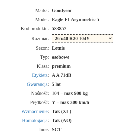
Marka:
Goodyear
Model:
Eagle F1 Asymmetric 5
Kod produktu:
583857
Rozmiar:
Sezon:
Letnie
Typ:
osobowe
Klasa:
premium
Etykieta
:
A A 71dB
Gwarancja
:
5 lat
Nośność:
104 = max 900 kg
Prędkość:
Y = max 300 km/h
Wzmocnienie
:
Tak (XL)
Homologacja
:
Tak (AO)
Inne:
SCT