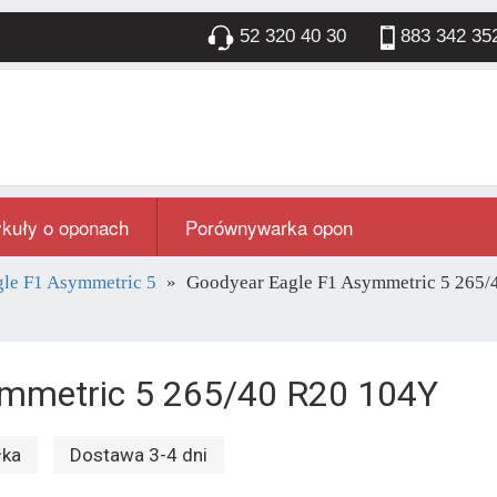
52 320 40 30
883 342 35
ykuły o oponach
Porównywarka opon
le F1 Asymmetric 5
Goodyear Eagle F1 Asymmetric 5 265
ymmetric 5 265/40 R20 104Y
łka
Dostawa 3-4 dni