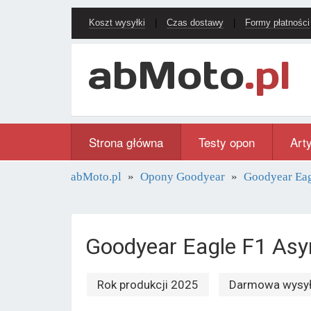
Koszt wysyłki
|
Czas dostawy
|
Formy płatności
Strona główna
Testy opon
Art
abMoto.pl
Opony Goodyear
Goodyear Eag
Goodyear Eagle F1 As
Rok produkcji 2025
Darmowa wysy