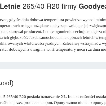
Letnie
265/40 R20 firmy
Goodye
czas, gdy średnia dobowa temperatura powietrza wynosi mini
peraturach osiąga pożądane cechy zapewniające jej zwiększo
jak zadeklarował producent. Letnie ogumienie cechuje mniejsza
ejsza ich głębokość. Jazda samochodem na oponach letnich w t
eklarowanych właściwości jezdnych. Zaleca się wstrzymać z wy
ratur dobowych z uwagi na to, iż temperatury nocą i za dnia mog
Load)
 5 265/40 R20 posiada oznaczenie XL. Indeks nośności ustala
określona przez producenta opon. Opony wzmocnione to opony p