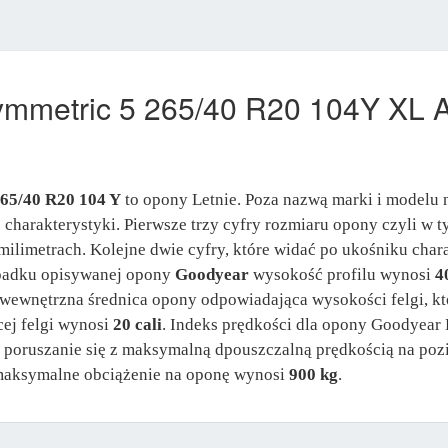
ymmetric 5 265/40 R20 104Y XL 
65/40 R20 104 Y
to opony Letnie. Poza nazwą marki i modelu 
j charakterystyki. Pierwsze trzy cyfry rozmiaru opony czyli w
milimetrach. Kolejne dwie cyfry, które widać po ukośniku chara
ypadku opisywanej opony
Goodyear
wysokość profilu wynosi
4
t wewnętrzna średnica opony odpowiadająca wysokości felgi, k
ej felgi wynosi
20 cali
. Indeks prędkości dla opony Goodyear
a poruszanie się z maksymalną dpouszczalną prędkością na po
aksymalne obciążenie na oponę wynosi
900 kg
.