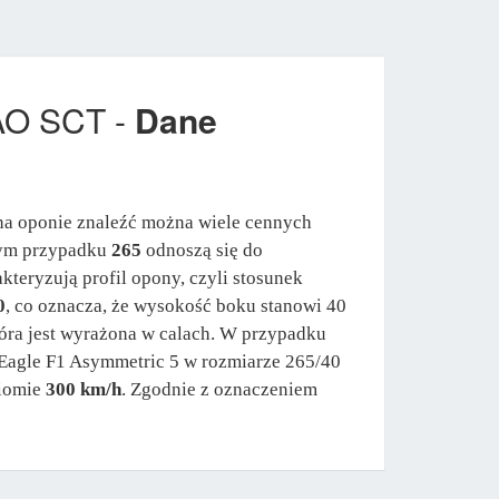
AO SCT -
Dane
na oponie znaleźć można wiele cennych
 tym przypadku
265
odnoszą się do
kteryzują profil opony, czyli stosunek
0
, co oznacza, że wysokość boku stanowi 40
tóra jest wyrażona w calach. W przypadku
 Eagle F1 Asymmetric 5 w rozmiarze 265/40
ziomie
300 km/h
. Zgodnie z oznaczeniem