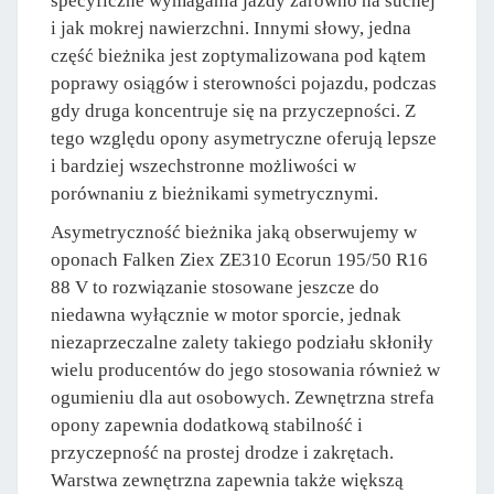
specyficzne wymagania jazdy zarówno na suchej
i jak mokrej nawierzchni. Innymi słowy, jedna
część bieżnika jest zoptymalizowana pod kątem
poprawy osiągów i sterowności pojazdu, podczas
gdy druga koncentruje się na przyczepności. Z
tego względu opony asymetryczne oferują lepsze
i bardziej wszechstronne możliwości w
porównaniu z bieżnikami symetrycznymi.
Asymetryczność bieżnika jaką obserwujemy w
oponach Falken Ziex ZE310 Ecorun 195/50 R16
88 V to rozwiązanie stosowane jeszcze do
niedawna wyłącznie w motor sporcie, jednak
niezaprzeczalne zalety takiego podziału skłoniły
wielu producentów do jego stosowania również w
ogumieniu dla aut osobowych. Zewnętrzna strefa
opony zapewnia dodatkową stabilność i
przyczepność na prostej drodze i zakrętach.
Warstwa zewnętrzna zapewnia także większą