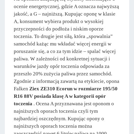
ocenie energetycznej, gdzie A oznacza najwyższą
jakość, a G – najniższą. Kupując oponę w klasie
A, konsument wybiera produkt o wysokiej
przyczepności do podłoża i niskim oporze
toczenia. To drugie jest siłą, która „spowalnia”
samochód każąc mu wkładać więcej energii w
poruszanie się, a co za tym idzie – spalać więcej
paliwa. W zależności od konkretnej sytuacji i
warunków jazdy opór toczenia odpowiada za
przeszło 20% zużycia paliwa przez samochód.
Zgodnie z informacją zawartą na etykiecie, opona
Falken
Ziex ZE310 Ecorun w rozmiarze 195/50
R16 88V posiada klasę A w kategorii opór
toczenia
. Ocena A przyznawana jest oponom o
najniższych oporach toczenia czyli tym
najbardziej oszczędnym. Kupując opony o
najniższych oporach toczenia można
zaoszczędzić nawet 6 litrów paliwa na 1000