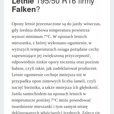
Letnie
195/50 R16 firmy
Falken
?
Opony letnie przeznaczone są do jazdy wówczas,
gdy średnia dobowa temperatura powietrza
wynosi minimum 7°C. W oponach letnich
mieszanka, z której wykonano ogumienie, w
wyższych temperaturach osiąga pożądane cechy
zapewniające jej zwiększoną przyczepność,
odpowiednio niskie opory toczenia oraz poziom
hałasu, czyli takie, jak zadeklarował producent.
Letnie ogumienie cechuje mniejsza niż w
przypadku opon zimowych liczba lameli, czyli
nacięć bieżnika, a także mniejsza ich głębokość.
Jazda samochodem na oponach letnich w
temperaturze poniżej 7°C może powodować
twardnienie mieszanki i tym samym utratę
deklarowanych właściwości jezdnych. Zaleca się