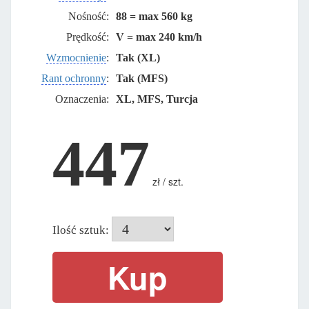
Nośność:
88 = max 560 kg
Prędkość:
V = max 240 km/h
Wzmocnienie
:
Tak (XL)
Rant ochronny
:
Tak (MFS)
Oznaczenia:
XL, MFS, Turcja
447
zł / szt.
Ilość sztuk: