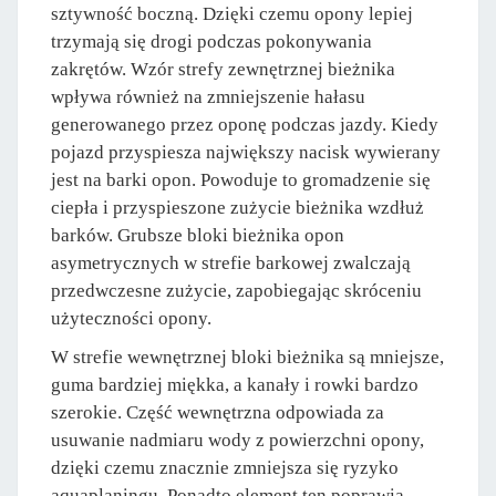
sztywność boczną. Dzięki czemu opony lepiej
trzymają się drogi podczas pokonywania
zakrętów. Wzór strefy zewnętrznej bieżnika
wpływa również na zmniejszenie hałasu
generowanego przez oponę podczas jazdy. Kiedy
pojazd przyspiesza największy nacisk wywierany
jest na barki opon. Powoduje to gromadzenie się
ciepła i przyspieszone zużycie bieżnika wzdłuż
barków. Grubsze bloki bieżnika opon
asymetrycznych w strefie barkowej zwalczają
przedwczesne zużycie, zapobiegając skróceniu
użyteczności opony.
W strefie wewnętrznej bloki bieżnika są mniejsze,
guma bardziej miękka, a kanały i rowki bardzo
szerokie. Część wewnętrzna odpowiada za
usuwanie nadmiaru wody z powierzchni opony,
dzięki czemu znacznie zmniejsza się ryzyko
aquaplaningu. Ponadto element ten poprawia