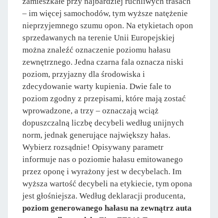
zamieszkałe przy najbardziej ruchliwych trasach
– im więcej samochodów, tym wyższe natężenie
nieprzyjemnego szumu opon. Na etykietach opon
sprzedawanych na terenie Unii Europejskiej
można znaleźć oznaczenie poziomu hałasu
zewnętrznego. Jedna czarna fala oznacza niski
poziom, przyjazny dla środowiska i
zdecydowanie warty kupienia. Dwie fale to
poziom zgodny z przepisami, które mają zostać
wprowadzone, a trzy – oznaczają wciąż
dopuszczalną liczbę decybeli według unijnych
norm, jednak generujące największy hałas.
Wybierz rozsądnie! Opisywany parametr
informuje nas o poziomie hałasu emitowanego
przez oponę i wyrażony jest w decybelach. Im
wyższa wartość decybeli na etykiecie, tym opona
jest głośniejsza. Według deklaracji producenta,
poziom generowanego hałasu na zewnątrz auta