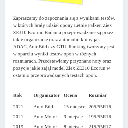
Zapraszamy do zapoznania się z wynikami testów,
w których brały udział opony Letnie Falken Ziex
ZE310 Ecorun. Badania przeprowadzane są przez
takie organizacje oraz automobil kluby jak
ADAC, AutoBild czy GTU. Ranking tworzony jest
w oparciu wyniki testów opon w różnych
rozmiarach. Przedstawiamy przyznane noty oraz
pozycje jakie zajął model Ziex ZE310 Ecorun w
ostatnio przeprowadzanych testach opon.
Rok
Organizator
Ocena
Rozmiar
2021
Auto Bild
15 miejsce
205/55R16
2021
Auto Motor
9 miejsce
195/55R16
2019
Auto Motor
8 miejsce
215/55R17