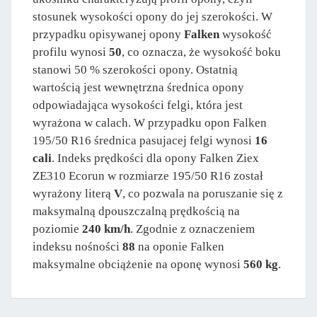
stosunek wysokości opony do jej szerokości. W
przypadku opisywanej opony
Falken
wysokość
profilu wynosi
50
, co oznacza, że wysokość boku
stanowi 50 % szerokości opony. Ostatnią
wartością jest wewnętrzna średnica opony
odpowiadająca wysokości felgi, która jest
wyrażona w calach. W przypadku opon Falken
195/50 R16 średnica pasujacej felgi wynosi
16
cali
. Indeks prędkości dla opony Falken Ziex
ZE310 Ecorun w rozmiarze 195/50 R16 został
wyrażony literą
V
, co pozwala na poruszanie się z
maksymalną dpouszczalną prędkością na
poziomie
240 km/h
. Zgodnie z oznaczeniem
indeksu nośności
88
na oponie Falken
maksymalne obciążenie na oponę wynosi
560 kg
.