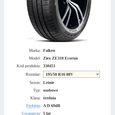
Marka:
Falken
Model:
Ziex ZE310 Ecorun
Kod produktu:
330451
Rozmiar:
Sezon:
Letnie
Typ:
osobowe
Klasa:
średnia
Etykieta
:
A D 69dB
Gwarancja
:
5 lat