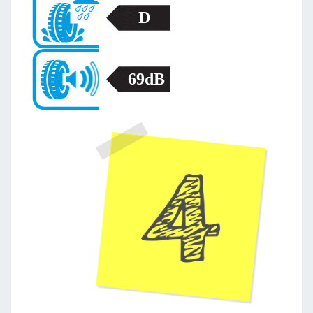
D
69dB