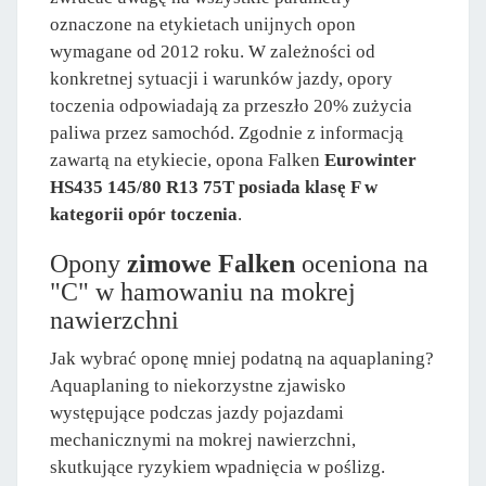
oznaczone na etykietach unijnych opon
wymagane od 2012 roku. W zależności od
konkretnej sytuacji i warunków jazdy, opory
toczenia odpowiadają za przeszło 20% zużycia
paliwa przez samochód. Zgodnie z informacją
zawartą na etykiecie, opona Falken
Eurowinter
HS435 145/80 R13 75T posiada klasę F w
kategorii opór toczenia
.
Opony
zimowe Falken
oceniona na
"C" w hamowaniu na mokrej
nawierzchni
Jak wybrać oponę mniej podatną na aquaplaning?
Aquaplaning to niekorzystne zjawisko
występujące podczas jazdy pojazdami
mechanicznymi na mokrej nawierzchni,
skutkujące ryzykiem wpadnięcia w poślizg.