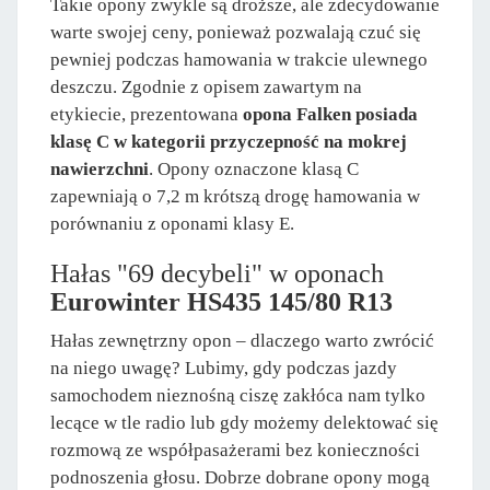
Takie opony zwykle są droższe, ale zdecydowanie
warte swojej ceny, ponieważ pozwalają czuć się
pewniej podczas hamowania w trakcie ulewnego
deszczu. Zgodnie z opisem zawartym na
etykiecie, prezentowana
opona Falken posiada
klasę C w kategorii przyczepność na mokrej
nawierzchni
. Opony oznaczone klasą C
zapewniają o 7,2 m krótszą drogę hamowania w
porównaniu z oponami klasy E.
Hałas "69 decybeli" w oponach
Eurowinter HS435 145/80 R13
Hałas zewnętrzny opon – dlaczego warto zwrócić
na niego uwagę? Lubimy, gdy podczas jazdy
samochodem nieznośną ciszę zakłóca nam tylko
lecące w tle radio lub gdy możemy delektować się
rozmową ze współpasażerami bez konieczności
podnoszenia głosu. Dobrze dobrane opony mogą