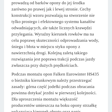
prowadzą od barków opony do jej środka
zarówno po prawej jak i lewej stronie. Cechy
konstrukcji wzoru pozwalają na stworzenie nie
tylko prostego i efektownego systemu kanałów
odwadniających, ale także licznych krawędzi
przylegania. Wyraźny kierunek rowków ma na
celu poprawę skuteczności odprowadzania wody,
śniegu i błota w miejscu styku opony z
nawierzchnią drogi. Kolejną zaletą takiego
rozwiązania jest poprawa trakcji podczas jazdy
zwłaszcza przy dużych prędkościach.
Podczas montażu opon Falken Eurowinter HS435
o bieżniku kierunkowym należy przestrzegać
zasady: górna część jodełki podczas obracania
powinna dotykać jezdni w pierwszej kolejności.
Dla uproszczenia montażu większość
producentów umieszcza na boku opony strzałkę
wskazującą kierunek obrotu oraz napis