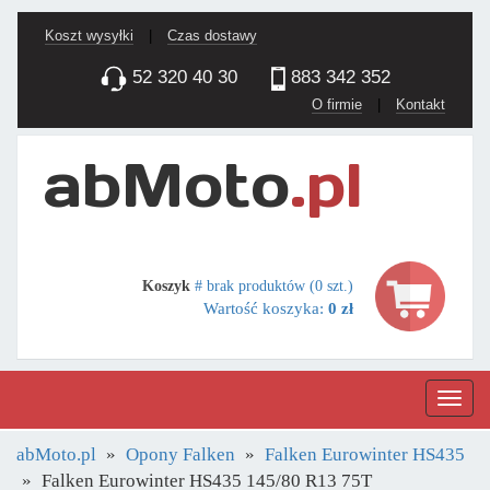
Koszt wysyłki
|
Czas dostawy
52 320 40 30
883 342 352
O firmie
|
Kontakt
Koszyk
# brak produktów (0 szt.)
Wartość koszyka:
0 zł
Nawig
abMoto.pl
Opony Falken
Falken Eurowinter HS435
Falken Eurowinter HS435 145/80 R13 75T