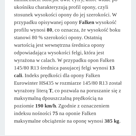
ukośniku charakteryzują profil opony, czyli
stosunek wysokości opony do jej szerokości. W
przypadku opisywanej opony
Falken
wysokość
profilu wynosi
80
, co oznacza, że wysokość boku
stanowi 80 % szerokości opony. Ostatnią
wartością jest wewnętrzna średnica opony
odpowiadająca wysokości felgi, która jest
wyrażona w calach. W przypadku opon Falken
145/80 R13 średnica pasujacej felgi wynosi
13
cali
. Indeks prędkości dla opony Falken
Eurowinter HS435 w rozmiarze 145/80 R13 został
wyrażony literą
T
, co pozwala na poruszanie się z
maksymalną dpouszczalną prędkością na
poziomie
190 km/h
. Zgodnie z oznaczeniem
indeksu nośności
75
na oponie Falken
maksymalne obciążenie na oponę wynosi
385 kg
.