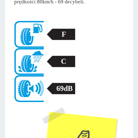
prędkości 80km/h - 69 decybeli.
F
C
69dB