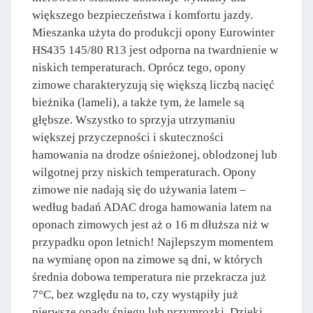
większego bezpieczeństwa i komfortu jazdy.
Mieszanka użyta do produkcji opony Eurowinter
HS435 145/80 R13 jest odporna na twardnienie w
niskich temperaturach. Oprócz tego, opony
zimowe charakteryzują się większą liczbą nacięć
bieżnika (lameli), a także tym, że lamele są
głębsze. Wszystko to sprzyja utrzymaniu
większej przyczepności i skuteczności
hamowania na drodze ośnieżonej, oblodzonej lub
wilgotnej przy niskich temperaturach. Opony
zimowe nie nadają się do używania latem –
według badań ADAC droga hamowania latem na
oponach zimowych jest aż o 16 m dłuższa niż w
przypadku opon letnich! Najlepszym momentem
na wymianę opon na zimowe są dni, w których
średnia dobowa temperatura nie przekracza już
7°C, bez względu na to, czy wystąpiły już
pierwsze opady śniegu lub przymrozki. Dzięki