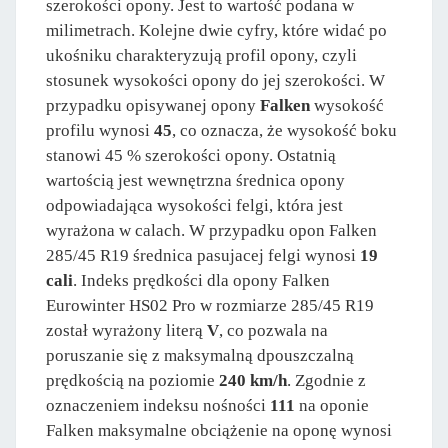
szerokości opony. Jest to wartość podana w
milimetrach. Kolejne dwie cyfry, które widać po
ukośniku charakteryzują profil opony, czyli
stosunek wysokości opony do jej szerokości. W
przypadku opisywanej opony
Falken
wysokość
profilu wynosi
45
, co oznacza, że wysokość boku
stanowi 45 % szerokości opony. Ostatnią
wartością jest wewnętrzna średnica opony
odpowiadająca wysokości felgi, która jest
wyrażona w calach. W przypadku opon Falken
285/45 R19 średnica pasujacej felgi wynosi
19
cali
. Indeks prędkości dla opony Falken
Eurowinter HS02 Pro w rozmiarze 285/45 R19
został wyrażony literą
V
, co pozwala na
poruszanie się z maksymalną dpouszczalną
prędkością na poziomie
240 km/h
. Zgodnie z
oznaczeniem indeksu nośności
111
na oponie
Falken maksymalne obciążenie na oponę wynosi