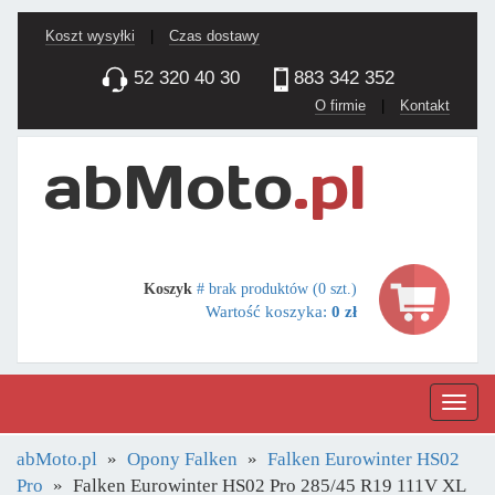
Koszt wysyłki
|
Czas dostawy
52 320 40 30
883 342 352
O firmie
|
Kontakt
Koszyk
# brak produktów (0 szt.)
Wartość koszyka:
0 zł
Nawig
abMoto.pl
Opony Falken
Falken Eurowinter HS02
Pro
Falken Eurowinter HS02 Pro 285/45 R19 111V XL