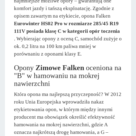
najmniejsze możliwe opory – gwarantują one
komfort jazdy i tańszą eksploatację. Zgodnie z
opisem zawartym na etykiecie, opona Falken
Eurowinter HS02 Pro w rozmiarze 285/45 R19
111V posiada klasę C w kategorii opór toczenia
. Wybierając opony z oceną C, samochód zużyje o
ok. 0,2 litra na 100 km paliwa mniej w
porównaniu z oponami klasy E.
Opony
Zimowe Falken
oceniona na
"B" w hamowaniu na mokrej
nawierzchni
Która opona ma najlepszą przyczepność? W 2012
roku Unia Europejska wprowadziła nakaz
etykietowania opon, w którym między innymi
producent ma obowiązek określić efektywność
hamowania na mokrej nawierzchni, gdzie A
oznacza najkrótszą drogę hamowania, a G –