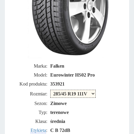
Marka:
Falken
Model:
Eurowinter HS02 Pro
Kod produktu:
353921
Rozmiar:
Sezon:
Zimowe
Typ:
terenowe
Klasa:
średnia
Etykieta
:
C B 72dB