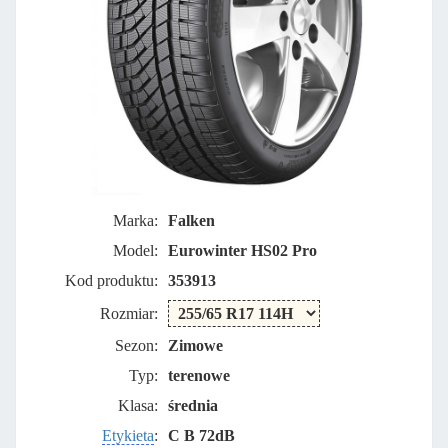
Marka:
Falken
Model:
Eurowinter HS02 Pro
Kod produktu:
353913
Rozmiar:
Sezon:
Zimowe
Typ:
terenowe
Klasa:
średnia
Etykieta
:
C B 72dB