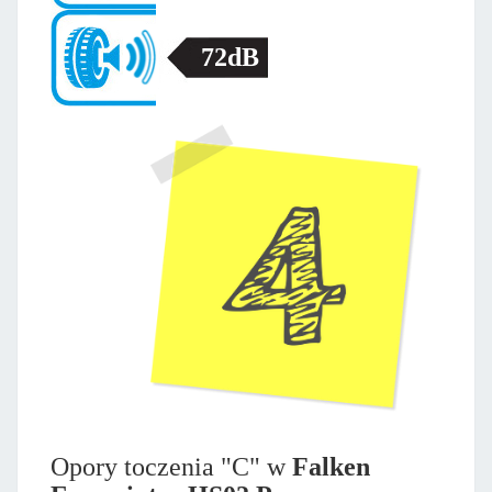
72dB
Opory toczenia "C" w
Falken