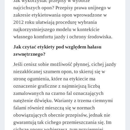
Jak wykorzystać przepisy w wyborze
najcichszych opon? Przepisy prawa unijnego w
zakresie etykietowania opon wprowadzone w
2012 roku ułatwiają procedurę wybrania
najkorzystniejszego modelu w kontekście
własnego komfortu jazdy i ochrony środowiska.
Jak czytać etykiety pod względem hałasu
zewnętrznego?
Jeśli cenisz sobie możliwość płynnej, cichej jazdy
niezakłócanej szumem opon, to skieruj się w
stronę ogumienia, które na etykiecie ma
oznaczenie graficzne z najmniejszą liczbą
zamalowanych na czarno fal oznaczających
natężenie dźwięku. Warianty z trzema ciemnymi
falami również mieszczą się w normach
obowiązujących obecnie przepisów, jednak nie
gwarantują tak cichego przemieszczania się. Im
cichsze opony wybierzesz, tym przyjemniej