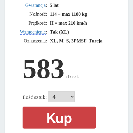
Gwarancja
:
5 lat
Nośność:
114 = max 1180 kg
Prędkość:
H = max 210 km/h
Wzmocnienie
:
Tak (XL)
Oznaczenia:
XL, M+S, 3PMSF, Turcja
583
zł / szt.
Ilość sztuk: