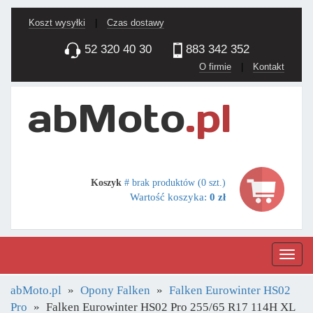
Koszt wysyłki
|
Czas dostawy
52 320 40 30
883 342 352
O firmie
|
Kontakt
Koszyk
# brak produktów (0 szt.)
Wartość koszyka:
0 zł
Nawig
abMoto.pl
Opony Falken
Falken Eurowinter HS02
Pro
Falken Eurowinter HS02 Pro 255/65 R17 114H XL