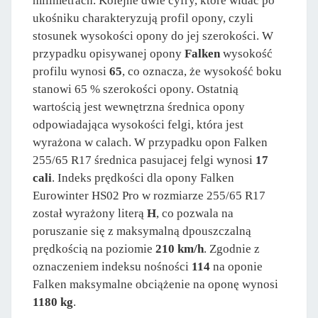
milimetrach. Kolejne dwie cyfry, które widać po
ukośniku charakteryzują profil opony, czyli
stosunek wysokości opony do jej szerokości. W
przypadku opisywanej opony
Falken
wysokość
profilu wynosi
65
, co oznacza, że wysokość boku
stanowi 65 % szerokości opony. Ostatnią
wartością jest wewnętrzna średnica opony
odpowiadająca wysokości felgi, która jest
wyrażona w calach. W przypadku opon Falken
255/65 R17 średnica pasujacej felgi wynosi
17
cali
. Indeks prędkości dla opony Falken
Eurowinter HS02 Pro w rozmiarze 255/65 R17
został wyrażony literą
H
, co pozwala na
poruszanie się z maksymalną dpouszczalną
prędkością na poziomie
210 km/h
. Zgodnie z
oznaczeniem indeksu nośności
114
na oponie
Falken maksymalne obciążenie na oponę wynosi
1180 kg
.