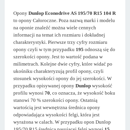
Opony
Dunlop Econodrive AS 195/70 R15 104 R
to opony Całoroczne. Poza nazwą marki i modelu
na oponie znaleźć można wiele cennych
informacji na temat ich rozmiaru i dokładnej
charakterystyki. Pierwsze trzy cyfry rozmiaru
opony czyli w tym przypadku
195
odnoszą się do
szerokości opony. Jest to wartość podana w
milimetrach. Kolejne dwie cyfry, które widać po
ukośniku charakteryzują profil opony, czyli
stosunek wysokości opony do jej szerokości. W
przypadku opisywanej opony
Dunlop
wysokość
profilu wynosi
70
, co oznacza, że wysokość boku
stanowi 70 % szerokości opony. Ostatnią
wartością jest wewnętrzna średnica opony
odpowiadająca wysokości felgi, która jest
wyrażona w calach. W przypadku opon Dunlop
195/70 R15 średnica pasujacej felgi wynosi
15