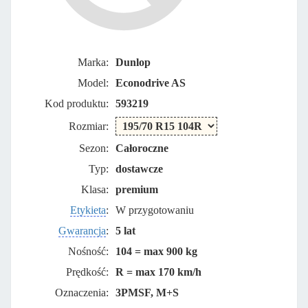
Marka:
Dunlop
Model:
Econodrive AS
Kod produktu:
593219
Rozmiar:
Sezon:
Całoroczne
Typ:
dostawcze
Klasa:
premium
Etykieta
:
W przygotowaniu
Gwarancja
:
5 lat
Nośność:
104 = max 900 kg
Prędkość:
R = max 170 km/h
Oznaczenia:
3PMSF, M+S