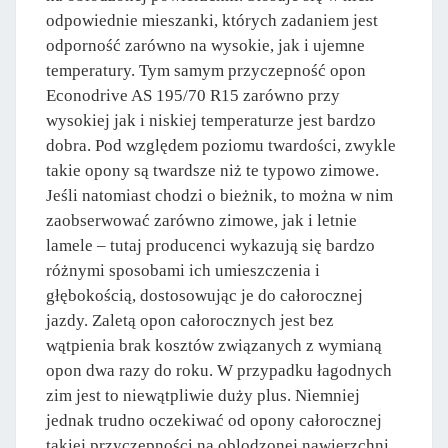
odpowiednie mieszanki, których zadaniem jest
odporność zarówno na wysokie, jak i ujemne
temperatury. Tym samym przyczepność opon
Econodrive AS 195/70 R15 zarówno przy
wysokiej jak i niskiej temperaturze jest bardzo
dobra. Pod względem poziomu twardości, zwykle
takie opony są twardsze niż te typowo zimowe.
Jeśli natomiast chodzi o bieżnik, to można w nim
zaobserwować zarówno zimowe, jak i letnie
lamele – tutaj producenci wykazują się bardzo
różnymi sposobami ich umieszczenia i
głębokością, dostosowując je do całorocznej
jazdy. Zaletą opon całorocznych jest bez
wątpienia brak kosztów związanych z wymianą
opon dwa razy do roku. W przypadku łagodnych
zim jest to niewątpliwie duży plus. Niemniej
jednak trudno oczekiwać od opony całorocznej
takiej przyczepności na oblodzonej nawierzchni,