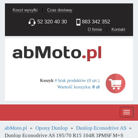
Koszt wysyłki
|
Czas dostawy
52 320 40 30
883 342 352
O firmie
|
Kontakt
Koszyk
# brak produktów (0 szt.)
Wartość koszyka:
0 zł
Nawig
abMoto.pl
Opony Dunlop
Dunlop Econodrive AS
Dunlop Econodrive AS 195/70 R15 104R 3PMSF M+S